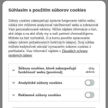
Súhlasím s použitím súborov cookies
Súbory cookies zabezpečujú správne fungovanie nášho webu;
vďaka nim môžeme analyzovať návštevnosť webu a zobrazovať
Vám personalizované reklamy. Nižšie nájdete informácie o tom,
aké údaje a na aké účely my a naši partneri zhromažďujeme.
Môžete sa tiež rozhodnúť, či a komu povolíte spracovanie
údajov (okrem požadovaných funkčných údajov). Svoj súhlas
môžete kedykoľvek odvolať vymazaním súborov cookies z
prehliadača. Viac informácií nájdete v
Zásadách ochrany
osobných údajov
.
Súbory cookies, ktoré zabezpečujú
Vždy
funkčnosť webu (povinné)
aktívne
Torriden - Dive-In For Men All In One - Hydratačná
Analytické súbory cookies
emulzia pre mužskú pokožku - 200g
18,10 €
Reklamné súbory cookies