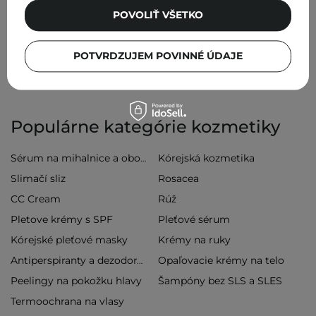
POVOLIŤ VŠETKO
Prečítajte si:
Krása na dosah ruky: Výhody používania
ricínového oleja
POTVRDZUJEM POVINNÉ ÚDAJE
Populárne kategórie kozmetiky
Kórejská kozmetika
Sérum na mihalnice a obočie
Slimačí sliz
Rosacea
CC Cream
Rúž
Pletove krémy s SPF
Pleťové sérum
Kórejské pleťové masky
Krémy na ruky
Opaľovacie krémy na telo
Antiperspiranty a dezodoranty
Peelingy na pokožku hlavy
Šampóny bez SLS a SLES
Termoochrana na vlasy