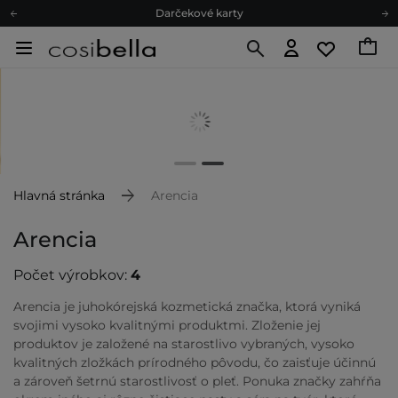
Darčekové karty
Ekologické balenie
Odmeňovací program
Odoslanie do 24 hod.
Darčekové karty
Ekologické balenie
Hlavná stránka
Arencia
Arencia
Počet výrobkov:
4
Arencia je juhokórejská kozmetická značka, ktorá vyniká
svojimi vysoko kvalitnými produktmi. Zloženie jej
produktov je založené na starostlivo vybraných, vysoko
kvalitných zložkách prírodného pôvodu, čo zaisťuje účinnú
a zároveň šetrnú starostlivosť o pleť. Ponuka značky zahŕňa