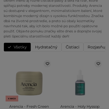
okrem iného aj rôzne čistiace pasty a séra na tvár, ktoré
spĺňajú potreby modernej starostlivosti. Produkty Arencia
sú dostupné v elegantnom, minimalistickom balení, ktoré
kombinuje moderný dizajn s vysokou funkčnosťou. Značka
dbá na životné prostredie, a preto sú obaly kozmetiky
navrhnuté tak, aby ich bolo možné po použití opätovne
použiť. Objavte ponuku značky ešte dnes a doprajte svojej
pleti špeciálnu starostlivosť každý deň!
Všetky
Hydratačný
Čistiaci
Rozjasňujú
V AKCII
Arencia - Fresh Green
Arencia - Holy Hyssop