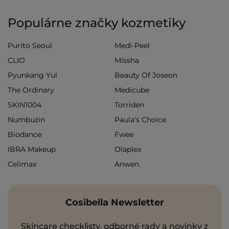
Populárne značky kozmetiky
Purito Seoul
Medi-Peel
CLIO
Missha
Pyunkang Yul
Beauty Of Joseon
The Ordinary
Medicube
SKIN1004
Torriden
Numbuzin
Paula's Choice
Biodance
Fwee
IBRA Makeup
Olaplex
Celimax
Anwen
Cosibella Newsletter
Skincare checklisty, odborné rady a novinky z