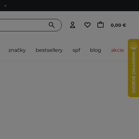
0,00 €
značky
bestsellery
spf
blog
akcie