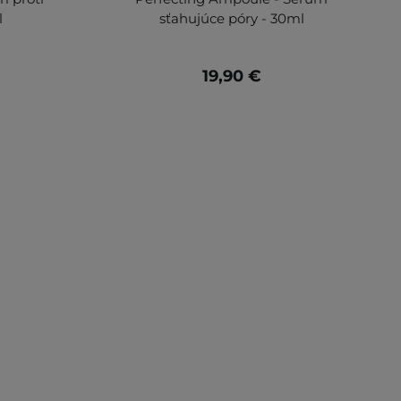
l
sťahujúce póry - 30ml
19,90 €