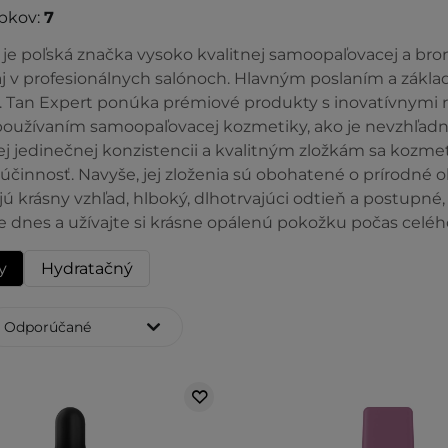
bkov:
7
 je poľská značka vysoko kvalitnej samoopaľovacej a br
aj v profesionálnych salónoch. Hlavným poslaním a zákla
. Tan Expert ponúka prémiové produkty s inovatívnymi r
používaním samoopaľovacej kozmetiky, ako je nevzhľadný 
ej jedinečnej konzistencii a kvalitným zložkám sa kozme
účinnosť. Navyše, jej zloženia sú obohatené o prírodné ol
 krásny vzhľad, hlboký, dlhotrvajúci odtieň a postupné,
e dnes a užívajte si krásne opálenú pokožku počas celéh
y
Hydratačný
Odporúčané