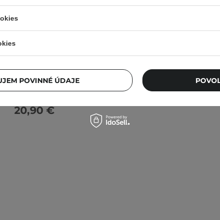
ookies
okies
ert - MineTan Ultra Dark -
paľovacia pena - 200ml
JEM POVINNÉ ÚDAJE
POVOL
20,90 €