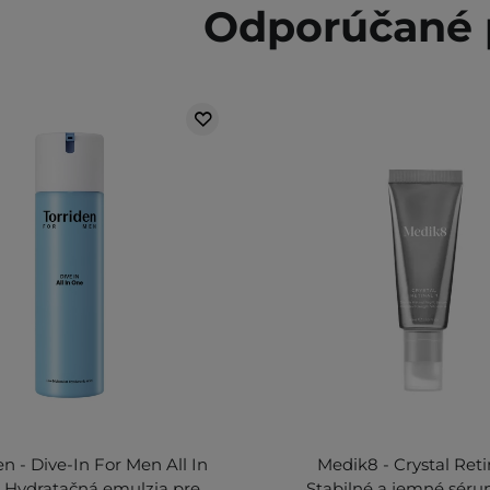
Odporúčané 
en - Dive-In For Men All In
Medik8 - Crystal Retin
 Hydratačná emulzia pre
Stabilné a jemné séru