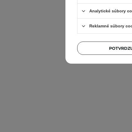
Analytické súbory c
Reklamné súbory co
TanExp
Samoo
POTVRDZU