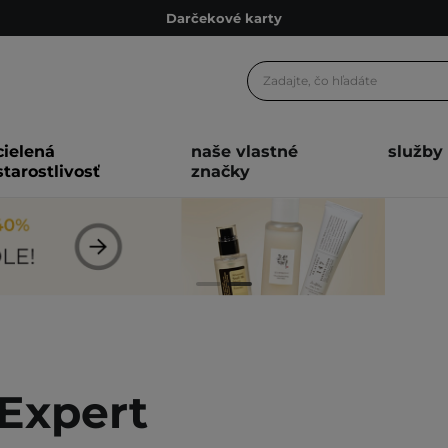
Darčekové karty
Ekologické balenie
Odmeňovací program
Odoslanie do 24 hod.
cielená
naše vlastné
služby
Darčekové karty
starostlivosť
značky
Ekologické balenie
Expert