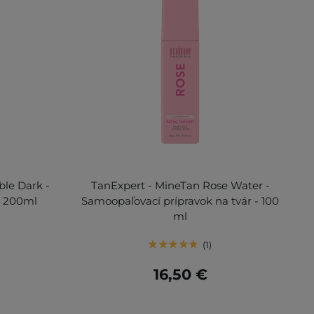
le Dark -
TanExpert - MineTan Rose Water -
- 200ml
Samoopaľovací prípravok na tvár - 100
ml
1
16,50 €