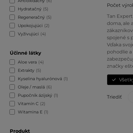
Antioxidačný
6
Počet výro
Hydratačný
5
Tan Expert
Regeneračný
5
doma, ale 
Upokojujúci
2
zákazníkov
Vyživujúci
4
spojené s 
Vďaka svoj
pohodlie a 
Účinné látky
zabezpečujú
Aloe vera
4
značky ešt
Extrakty
5
Kyselina hyalurónová
1
Všetk
Oleje / maslá
6
Pupočník ázijský
1
Triediť
Vitamín C
2
Witamina E
1
Produkt