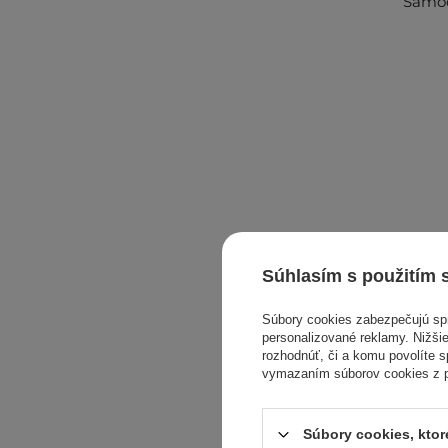
Samoo
Súhlasím s použitím 
Súbory cookies zabezpečujú s
personalizované reklamy. Nižšie
rozhodnúť, či a komu povolíte 
vymazaním súborov cookies z pr
Súbory cookies, kto