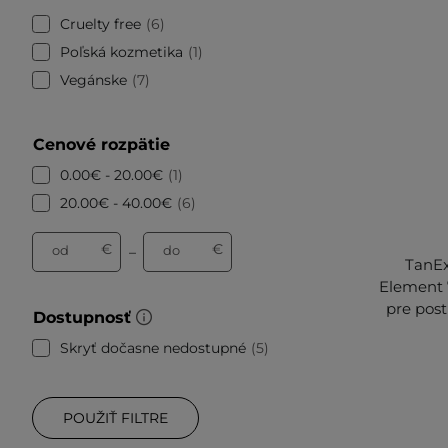
Cruelty free
6
Poľská kozmetika
1
Vegánske
7
Cenové rozpätie
0.00€ - 20.00€
1
20.00€ - 40.00€
6
€
€
od
do
–
TanEx
Element 
pre post
Dostupnosť
Skryť dočasne nedostupné
5
POUŽIŤ FILTRE