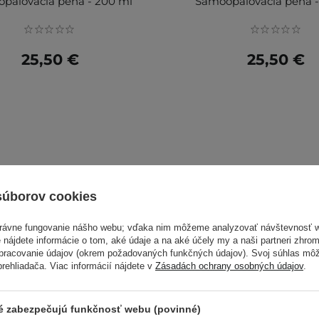
paľovacia pena - 200 ml
Samoopaľovacia pena 
25,50 €
25,50 €
súborov cookies
právne fungovanie nášho webu; vďaka nim môžeme analyzovať návštevnosť 
 nájdete informácie o tom, aké údaje a na aké účely my a naši partneri zhr
spracovanie údajov (okrem požadovaných funkčných údajov). Svoj súhlas mô
ehliadača. Viac informácií nájdete v
Zásadách ochrany osobných údajov
.
ré zabezpečujú funkčnosť webu (povinné)