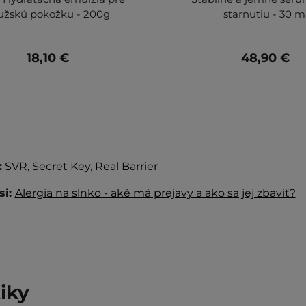
žskú pokožku - 200g
starnutiu - 30 m
18,10 €
48,90 €
:
SVR
,
Secret Key
,
Real Barrier
si:
Alergia na slnko - aké má prejavy a ako sa jej zbaviť?
iky