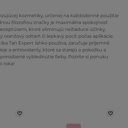
onzujúcej kozmetiky, určenej na každodenné použitie
dnou filozofiou značky je maximálna spokojnosť
eceptúrami, ktoré eliminujú nežiaduce účinky,
oranžový odtieň či lepkavý pocit počas aplikácie.
tika Tan Expert ľahko používa, zaručuje príjemné
eje a antioxidanty, ktoré sa starajú o pokožku a
 prirodzené vyblednutie farby. Pozrite si ponuku
o roka!