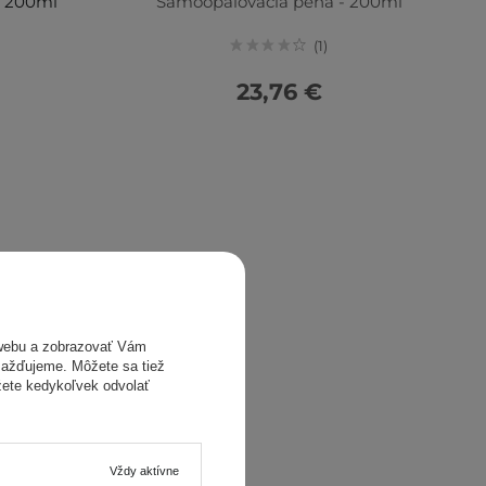
- 200ml
Samoopaľovacia pena - 200ml
1
23,76 €
webu a zobrazovať Vám
omažďujeme. Môžete sa tiež
žete kedykoľvek odvolať
Vždy aktívne