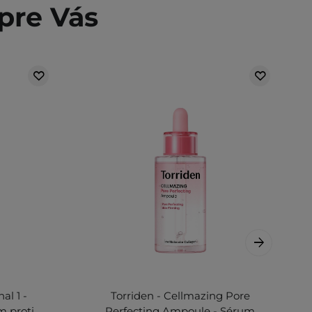
pre Vás
al 1 -
Torriden - Cellmazing Pore
m proti
Perfecting Ampoule - Sérum