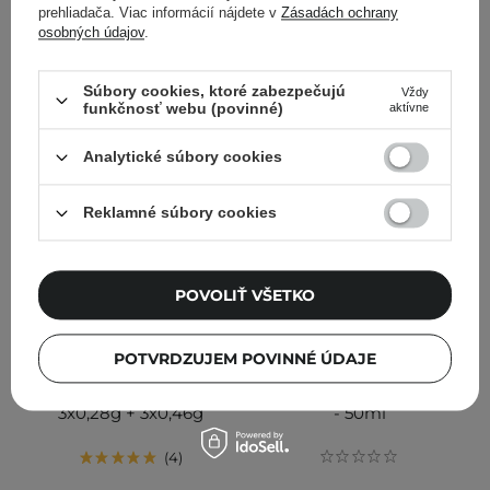
prehliadača. Viac informácií nájdete v
Zásadách ochrany
PRIDAŤ DO KOŠÍKA
PRIDAŤ DO KOŠÍKA
osobných údajov
.
Súbory cookies, ktoré zabezpečujú
Vždy
funkčnosť webu (povinné)
aktívne
Analytické súbory cookies
Reklamné súbory cookies
POVOLIŤ VŠETKO
Sungboon Editor - Deep
Sungboon Editor - Centell
Collagen Melting Patch -
Lacto Skin Barrier
POTVRDZUJEM POVINNÉ ÚDAJE
Rozpustné kolagénové
Relaxing Cream -
tampóny na tvár -
Upokojujúci pleťový krém
3x0,28g + 3x0,46g
- 50ml
4