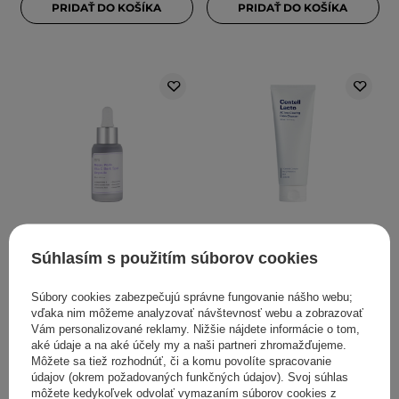
PRIDAŤ DO KOŠÍKA
PRIDAŤ DO KOŠÍKA
Sungboon Editor - Meoru
Sungboon Editor - Centell
Súhlasím s použitím súborov cookies
Podo Vita C Dark Spot
Lacto AC less Clearing
Ampoule - Rozjasňujúce
Foam - Upokojujúca pena
Súbory cookies zabezpečujú správne fungovanie nášho webu;
sérum na tvár - 30 ml
na čistenie pleti - 150ml
vďaka nim môžeme analyzovať návštevnosť webu a zobrazovať
Vám personalizované reklamy. Nižšie nájdete informácie o tom,
aké údaje a na aké účely my a naši partneri zhromažďujeme.
Môžete sa tiež rozhodnúť, či a komu povolíte spracovanie
údajov (okrem požadovaných funkčných údajov). Svoj súhlas
25,37 €
13,90 €
môžete kedykoľvek odvolať vymazaním súborov cookies z