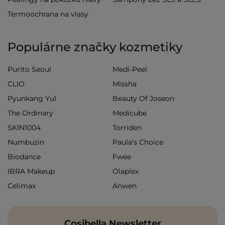
Termoochrana na vlasy
Populárne značky kozmetiky
Purito Seoul
Medi-Peel
CLIO
Missha
Pyunkang Yul
Beauty Of Joseon
The Ordinary
Medicube
SKIN1004
Torriden
Numbuzin
Paula's Choice
Biodance
Fwee
IBRA Makeup
Olaplex
Celimax
Anwen
Cosibella Newsletter