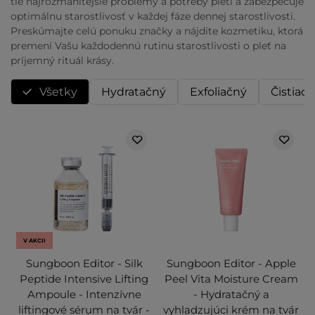
tie najrozmanitejšie problémy a potreby pleti a zabezpečuje
optimálnu starostlivosť v každej fáze dennej starostlivosti.
Preskúmajte celú ponuku značky a nájdite kozmetiku, ktorá
premení Vašu každodennú rutinu starostlivosti o pleť na
príjemný rituál krásy.
Všetky
Hydratačný
Exfoliačný
Čistiaci
V AKCII
Sungboon Editor - Silk
Sungboon Editor - Apple
Peptide Intensive Lifting
Peel Vita Moisture Cream
Ampoule - Intenzívne
- Hydratačný a
liftingové sérum na tvár -
vyhladzujúci krém na tvár