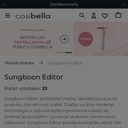
Ekologické balenie
Odmeňovací program
Odoslanie do 24 hod.
Darčekové karty
Ekologické balenie
Hlavná stránka
Sungboon Editor
Sungboon Editor
Počet výrobkov:
23
Sungboon Editor je kórejská značka, špecializujúca sa na
produkty starostlivosti o pleť. Značka využíva moderné
technológie a najkvalitnejšie ingrediencie a preto sa
zloženie jej produktov vyznačuje skutočne inovatívnymi
riešeniami. Sungboon Editor ponúka kozmetiku, ktorá rieši