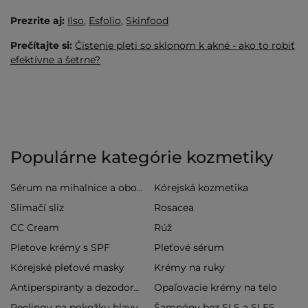
Prezrite aj:
Ilso
,
Esfolio
,
Skinfood
Prečítajte si:
Čistenie pleti so sklonom k akné - ako to robiť
efektívne a šetrne?
Populárne kategórie kozmetiky
Kórejská kozmetika
Sérum na mihalnice a obočie
Slimačí sliz
Rosacea
CC Cream
Rúž
Pletove krémy s SPF
Pleťové sérum
Kórejské pleťové masky
Krémy na ruky
Opaľovacie krémy na telo
Antiperspiranty a dezodoranty
Peelingy na pokožku hlavy
Šampóny bez SLS a SLES