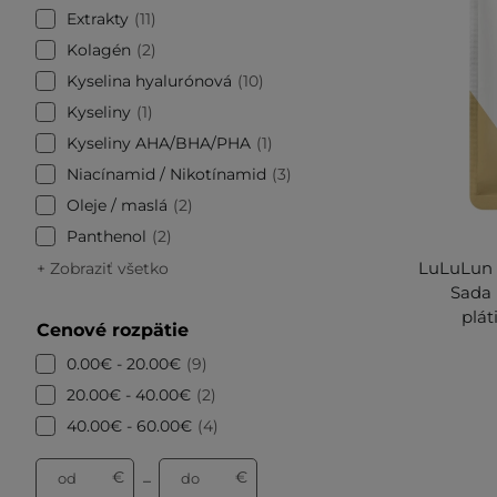
Extrakty
11
Kolagén
2
Kyselina hyalurónová
10
Kyseliny
1
Kyseliny AHA/BHA/PHA
1
Niacínamid / Nikotínamid
3
Oleje / maslá
2
Panthenol
2
LuLuLun -
+ Zobraziť všetko
Sada 
plát
Cenové rozpätie
0.00€ - 20.00€
9
20.00€ - 40.00€
2
40.00€ - 60.00€
4
€
€
od
do
–