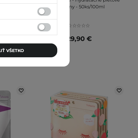
h masiek -
tampóny - 50ks/100ml
29,90 €
IŤ VŠETKO