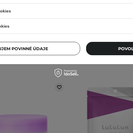
cich plátienkových masiek -
hydratačných plátienkovýc
ookies
Levanduľa - 7ks
Jahoda - 7ks
okies
11,20 €
11,20 €
JEM POVINNÉ ÚDAJE
POVOL