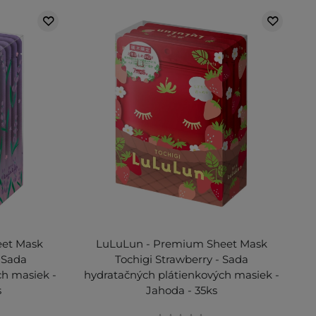
eet Mask
LuLuLun - Premium Sheet Mask
 Sada
Tochigi Strawberry - Sada
ch masiek -
hydratačných plátienkových masiek -
s
Jahoda - 35ks