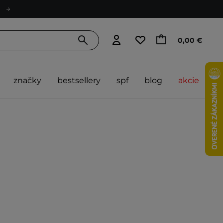
0,00 €
značky
bestsellery
spf
blog
akcie