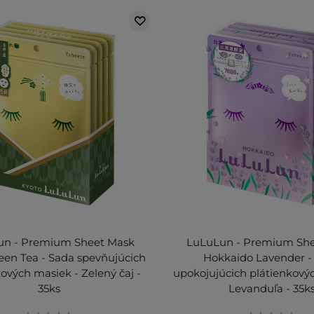
un - Premium Sheet Mask
LuLuLun - Premium Sh
een Tea - Sada spevňujúcich
Hokkaido Lavender -
ových masiek - Zelený čaj -
upokojujúcich plátienkový
35ks
Levanduľa - 35k