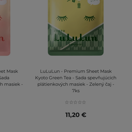
eet Mask
LuLuLun - Premium Sheet Mask
Sada
Kyoto Green Tea - Sada spevňujúcich
h masiek -
plátienkových masiek - Zelený čaj -
7ks
11,20 €