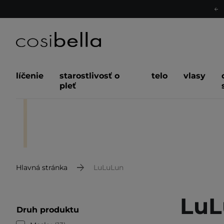
líčenie
starostlivosť o
telo
vlasy
pleť
Hlavná stránka
LuLuLun
LuL
Druh produktu