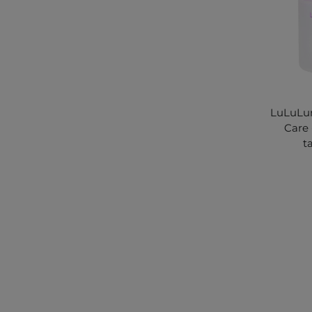
LuLuLu
Care 
t