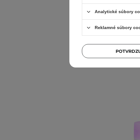
upokojujú
Analytické súbory c
Reklamné súbory co
POTVRDZU