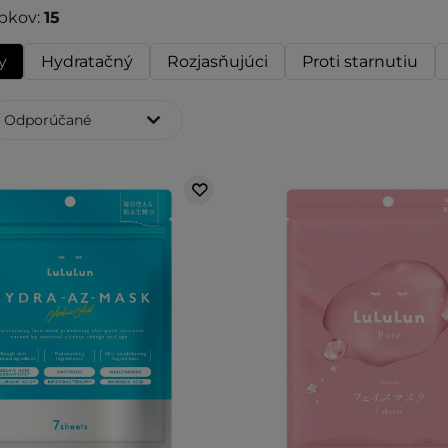
bkov:
15
y
Hydratačný
Rozjasňujúci
Proti starnutiu
Odporúčané