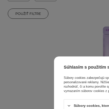
POUŽIŤ FILTRE
Súhlasím s použitím 
Súbory cookies zabezpečujú s
personalizované reklamy. Nižšie
rozhodnúť, či a komu povolíte 
vymazaním súborov cookies z pr
LuLuL
Súbory cookies, kto
Hok