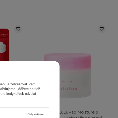
webu a zobrazovať Vám
omažďujeme. Môžete sa tiež
žete kedykoľvek odvolať
eet Mask
LuLuLun - LuLuPad Moisture &
Vždy aktívne
 Sada
Elasticity Care - Hydratačné pleťové