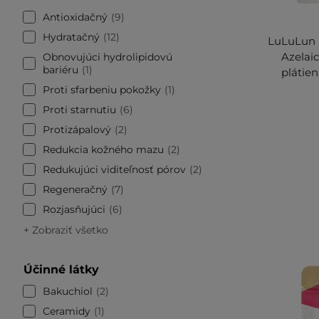
Antioxidačný
9
Hydratačný
12
LuLuLun 
Azelai
Obnovujúci hydrolipidovú
bariéru
1
plátie
Proti sfarbeniu pokožky
1
Proti starnutiu
6
Protizápalový
2
Redukcia kožného mazu
2
Redukujúci viditeľnosť pórov
2
Regeneračný
7
Rozjasňujúci
6
+ Zobraziť všetko
Účinné látky
Bakuchiol
2
Ceramidy
1