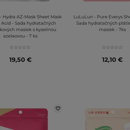
- Hydra AZ-Mask Sheet Mask
LuLuLun - Pure Everys Sh
c Acid - Sada hydratačných
Sada hydratačných plát
nkových masiek s kyselinou
masiek - 7ks
azelaovou - 7 ks
19,50 €
12,10 €