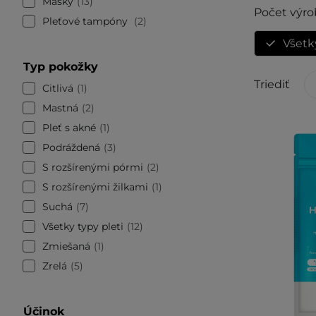
Masky
13
Počet výro
Pleťové tampóny
2
Všetk
Typ pokožky
Triediť
Citlivá
1
Mastná
2
Pleť s akné
1
Podráždená
3
S rozšírenými pórmi
2
S rozšírenými žilkami
1
Suchá
7
Všetky typy pleti
12
Zmiešaná
1
Zrelá
5
Účinok