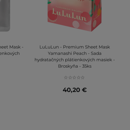
heet Mask -
LuLuLun - Premium Sheet Mask
ienkových
Yamanashi Peach - Sada
hydratačných plátienkových masiek -
Broskyňa - 35ks
40,20 €