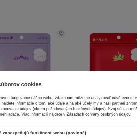
súborov cookies
právne fungovanie nášho webu; vďaka nim môžeme analyzovať návštevnosť 
 nájdete informácie o tom, aké údaje a na aké účely my a naši partneri zhr
spracovanie údajov (okrem požadovaných funkčných údajov). Svoj súhlas mô
ehliadača. Viac informácií nájdete v
Zásadách ochrany osobných údajov
.
un - Premium Sheet Mask
LuLuLun - Premium Sh
ré zabezpečujú funkčnosť webu (povinné)
kaido Lavender - Sada
Tochigi Strawberry -