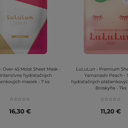
 Over 45 Moist Sheet Mask -
LuLuLun - Premium Sh
intenzívne hydratačných
Yamanashi Peach - 
ienkových masiek - 7 ks
hydratačných plátienkovýc
Broskyňa - 7ks
16,30 €
11,20 €