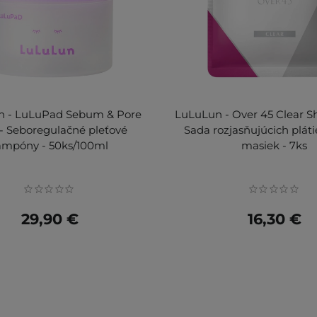
n - LuLuPad Sebum & Pore
LuLuLun - Over 45 Clear S
- Seboregulačné pleťové
Sada rozjasňujúcich plát
ampóny - 50ks/100ml
masiek - 7ks
29,90 €
16,30 €