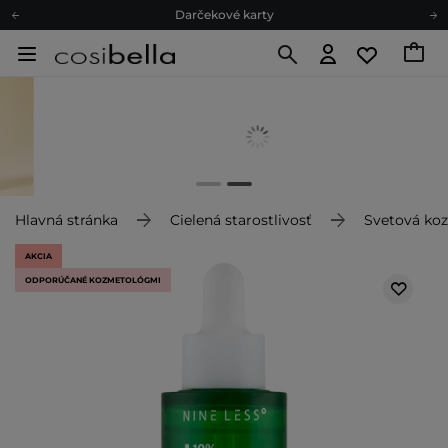
Darčekové karty
Ekologické balenie
Odmeňovací program
Odoslanie do 24 hod.
Darčekové karty
Ekologické balenie
Hlavná stránka
Cielená starostlivosť
Svetová ko
AKCIA
ODPORÚČANÉ KOZMETOLÓGMI