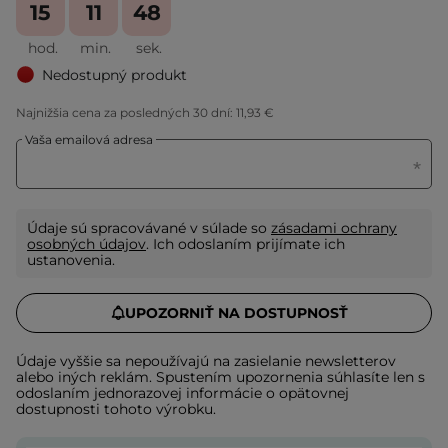
15
11
48
hod.
min.
sek.
Nedostupný produkt
Najnižšia cena za posledných 30 dní:
11,93 €
Vaša emailová adresa
Údaje sú spracovávané v súlade so
zásadami ochrany
osobných údajov
. Ich odoslaním prijímate ich
ustanovenia.
UPOZORNIŤ NA DOSTUPNOSŤ
Údaje vyššie sa nepoužívajú na zasielanie newsletterov
alebo iných reklám. Spustením upozornenia súhlasíte len s
odoslaním jednorazovej informácie o opätovnej
dostupnosti tohoto výrobku.