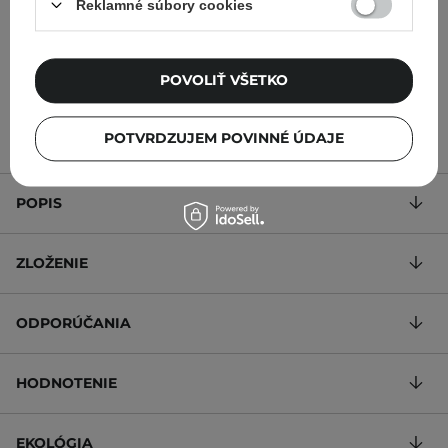
Reklamné súbory cookies
POVOLIŤ VŠETKO
7,13 €
9,50 €
11,40 €
POTVRDZUJEM POVINNÉ ÚDAJE
POPIS
ZLOŽENIE
ODPORÚČANIA
HODNOTENIE
EKOLÓGIA