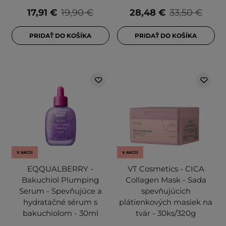
17,91 €
19,90 €
28,48 €
33,50 €
PRIDAŤ DO KOŠÍKA
PRIDAŤ DO KOŠÍKA
V AKCII
V AKCII
EQQUALBERRY -
VT Cosmetics - CICA
Bakuchiol Plumping
Collagen Mask - Sada
Serum - Spevňujúce a
spevňujúcich
hydratačné sérum s
plátienkových masiek na
bakuchiolom - 30ml
tvár - 30ks/320g