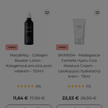
V AKCII
V AKCII
Mary&May - Collagen
SKIN1004 - Madagascar
Booster Lotion -
Centella Hyalu-Cica
Kolagénová emulzia proti
Moisture Cream -
vráskam - 120ml
Upokojujúci hydratačný
krém - 75ml
26
15
11,64 €
17,90 €
22,53 €
26,50 €