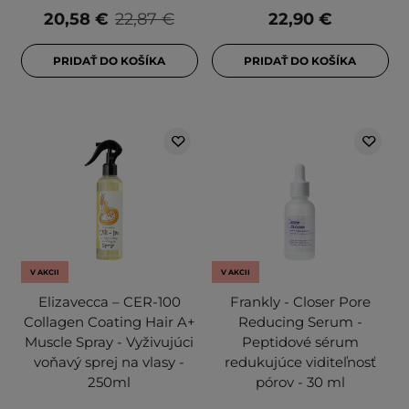
20,58 €
22,87 €
22,90 €
PRIDAŤ DO KOŠÍKA
PRIDAŤ DO KOŠÍKA
V AKCII
V AKCII
Elizavecca – CER-100
Frankly - Closer Pore
Collagen Coating Hair A+
Reducing Serum -
Muscle Spray - Vyživujúci
Peptidové sérum
voňavý sprej na vlasy -
redukujúce viditeľnosť
250ml
pórov - 30 ml