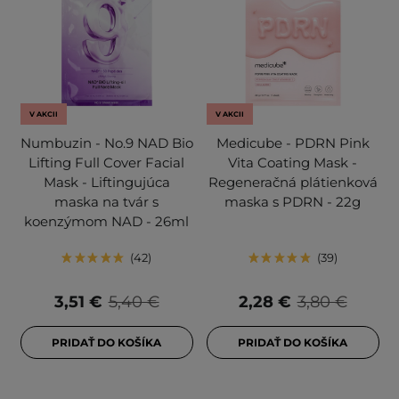
V AKCII
V AKCII
Numbuzin - No.9 NAD Bio
Medicube - PDRN Pink
Lifting Full Cover Facial
Vita Coating Mask -
Mask - Liftingujúca
Regeneračná plátienková
maska na tvár s
maska s PDRN - 22g
koenzýmom NAD - 26ml
42
39
3,51 €
5,40 €
2,28 €
3,80 €
PRIDAŤ DO KOŠÍKA
PRIDAŤ DO KOŠÍKA