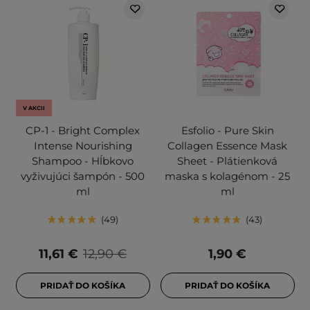
V AKCII
CP-1 - Bright Complex
Esfolio - Pure Skin
Intense Nourishing
Collagen Essence Mask
Shampoo - Hĺbkovo
Sheet - Plátienková
vyživujúci šampón - 500
maska s kolagénom - 25
ml
ml
49
43
11,61 €
12,90 €
1,90 €
PRIDAŤ DO KOŠÍKA
PRIDAŤ DO KOŠÍKA