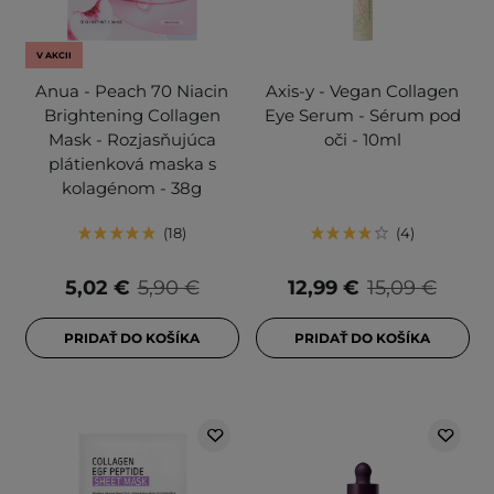
V AKCII
Anua - Peach 70 Niacin
Axis-y - Vegan Collagen
Brightening Collagen
Eye Serum - Sérum pod
Mask - Rozjasňujúca
oči - 10ml
plátienková maska s
kolagénom - 38g
18
4
5,02 €
5,90 €
12,99 €
15,09 €
PRIDAŤ DO KOŠÍKA
PRIDAŤ DO KOŠÍKA