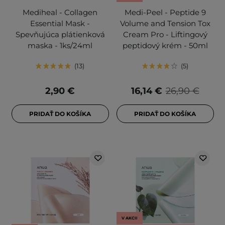
Mediheal - Collagen
Medi-Peel - Peptide 9
Essential Mask -
Volume and Tension Tox
Spevňujúca plátienková
Cream Pro - Liftingový
maska - 1ks/24ml
peptidový krém - 50ml
13
5
2,90 €
16,14 €
26,90 €
PRIDAŤ DO KOŠÍKA
PRIDAŤ DO KOŠÍKA
V AKCII