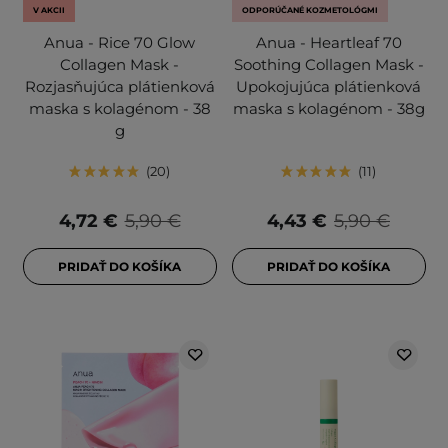
V AKCII
ODPORÚČANÉ KOZMETOLÓGMI
Anua - Rice 70 Glow
Anua - Heartleaf 70
Collagen Mask -
Soothing Collagen Mask -
Rozjasňujúca plátienková
Upokojujúca plátienková
maska s kolagénom - 38
maska s kolagénom - 38g
g
20
11
4,72 €
5,90 €
4,43 €
5,90 €
PRIDAŤ DO KOŠÍKA
PRIDAŤ DO KOŠÍKA