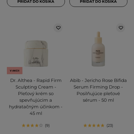
PRIDAŤ DO KOŠÍKA
PRIDAŤ DO KOŠÍKA
V AKCII
Dr. Althea - Rapid Firm
Abib - Jericho Rose Bifida
Sculpting Cream -
Serum Firming Drop -
Pleťový krém so
Posilňujúce pleťové
spevňujúcim a
sérum - 50 ml
hydratačným účinkom -
45 ml
9
23