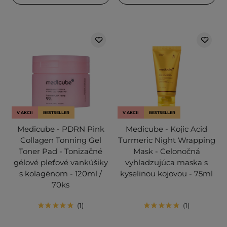
V AKCII
BESTSELLER
V AKCII
BESTSELLER
Medicube - PDRN Pink
Medicube - Kojic Acid
Collagen Tonning Gel
Turmeric Night Wrapping
Toner Pad - Tonizačné
Mask - Celonočná
gélové pleťové vankúšiky
vyhladzujúca maska s
s kolagénom - 120ml /
kyselinou kojovou - 75ml
70ks
1
1