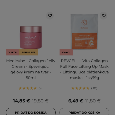
V AKCII
BESTSELLER
V AKCII
Medicube - Collagen Jelly
REVCELL - Vita Collagen
Cream - Spevňujúci
Full Face Lifting Up Mask
gélový krém na tvár -
- Liftingujúca plátienková
50ml
maska - 1ks/19g
9
30
14,85 €
19,80 €
6,49 €
11,80 €
PRIDAŤ DO KOŠÍKA
PRIDAŤ DO KOŠÍKA