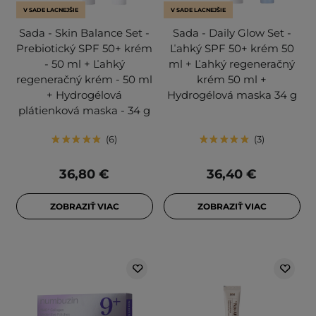
V SADE LACNEJŠIE
V SADE LACNEJŠIE
Sada - Skin Balance Set -
Sada - Daily Glow Set -
Prebiotický SPF 50+ krém
Ľahký SPF 50+ krém 50
- 50 ml + Ľahký
ml + Ľahký regeneračný
regeneračný krém - 50 ml
krém 50 ml +
+ Hydrogélová
Hydrogélová maska 34 g
plátienková maska - 34 g
6
3
36,80 €
36,40 €
ZOBRAZIŤ VIAC
ZOBRAZIŤ VIAC