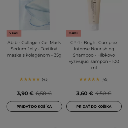
V AKCII
V AKCII
Abib - Collagen Gel Mask
CP-1 - Bright Complex
Sedum Jelly - Textilná
Intense Nourishing
maska s kolagénom - 35g
Shampoo - Hĺbkovo
vyživujúci šampón - 100
ml
43
49
3,90 €
6,50 €
3,60 €
4,50 €
PRIDAŤ DO KOŠÍKA
PRIDAŤ DO KOŠÍKA