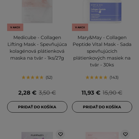
V AKCII
V AKCII
Medicube - Collagen
Mary&May - Collagen
Lifting Mask - Spevňujúca
Peptide Vital Mask - Sada
kolagénová plátienková
spevňujúcich
maska na tvár - 1ks/27g
plátienkových masiek na
tvár - 30ks
52
143
2,28 €
3,50 €
11,93 €
15,90 €
PRIDAŤ DO KOŠÍKA
PRIDAŤ DO KOŠÍKA