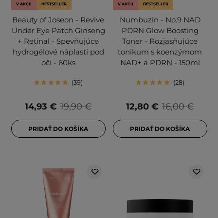
V AKCII
BESTSELLER
V AKCII
BESTSELLER
Beauty of Joseon - Revive
Numbuzin - No.9 NAD
Under Eye Patch Ginseng
PDRN Glow Boosting
+ Retinal - Spevňujúce
Toner - Rozjasňujúce
hydrogélové náplasti pod
tonikum s koenzýmom
oči - 60ks
NAD+ a PDRN - 150ml
39
28
14,93 €
19,90 €
12,80 €
16,00 €
PRIDAŤ DO KOŠÍKA
PRIDAŤ DO KOŠÍKA