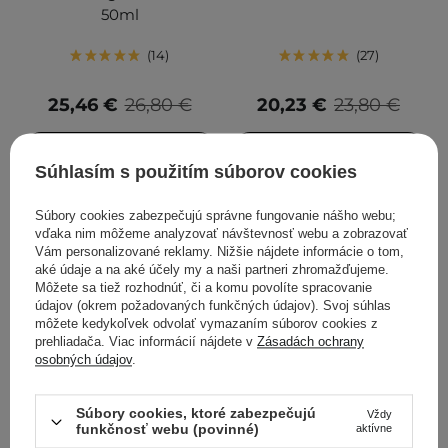
50ml
14
27
25,46 €
26,80 €
20,23 €
23,80 €
PRIDAŤ DO KOŠÍKA
PRIDAŤ DO KOŠÍKA
Súhlasím s použitím súborov cookies
Súbory cookies zabezpečujú správne fungovanie nášho webu;
vďaka nim môžeme analyzovať návštevnosť webu a zobrazovať
Vám personalizované reklamy. Nižšie nájdete informácie o tom,
aké údaje a na aké účely my a naši partneri zhromažďujeme.
Môžete sa tiež rozhodnúť, či a komu povolíte spracovanie
údajov (okrem požadovaných funkčných údajov). Svoj súhlas
môžete kedykoľvek odvolať vymazaním súborov cookies z
prehliadača. Viac informácií nájdete v
Zásadách ochrany
osobných údajov
.
V AKCII
APLB - Collagen EGF
Abib - PDRN Collagen Lip
Súbory cookies, ktoré zabezpečujú
Vždy
funkčnosť webu (povinné)
aktívne
Peptide Body Lotion -
Mask Glazed Jelly -