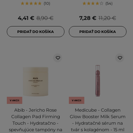
10
54
4,41 €
8,90 €
7,28 €
11,20 €
PRIDAŤ DO KOŠÍKA
PRIDAŤ DO KOŠÍKA
V AKCII
V AKCII
Abib - Jericho Rose
Medicube - Collagen
Collagen Pad Firming
Glow Booster Milk Serum
Touch - Hydratačno -
- Hydratačné sérum na
spevňujúce tampóny na
tvár s kolagénom - 15 ml