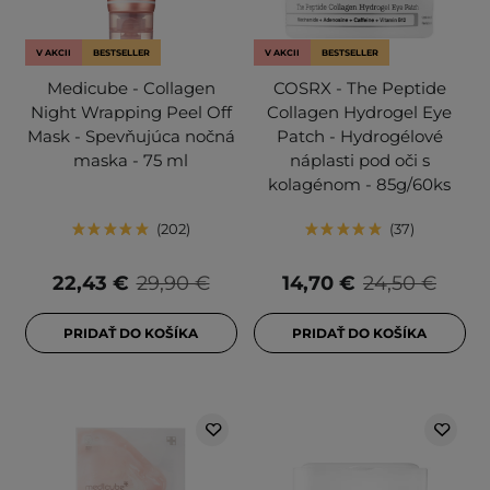
V AKCII
BESTSELLER
V AKCII
BESTSELLER
Medicube - Collagen
COSRX - The Peptide
Night Wrapping Peel Off
Collagen Hydrogel Eye
Mask - Spevňujúca nočná
Patch - Hydrogélové
maska - 75 ml
náplasti pod oči s
kolagénom - 85g/60ks
202
37
22,43 €
29,90 €
14,70 €
24,50 €
PRIDAŤ DO KOŠÍKA
PRIDAŤ DO KOŠÍKA