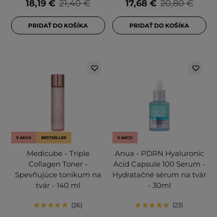
18,19 €
21,40 €
17,68 €
20,80 €
PRIDAŤ DO KOŠÍKA
PRIDAŤ DO KOŠÍKA
V AKCII
BESTSELLER
V AKCII
Medicube - Triple
Anua - PDRN Hyaluronic
Collagen Toner -
Acid Capsule 100 Serum -
Spevňujúce tonikum na
Hydratačné sérum na tvár
tvár - 140 ml
- 30ml
26
23