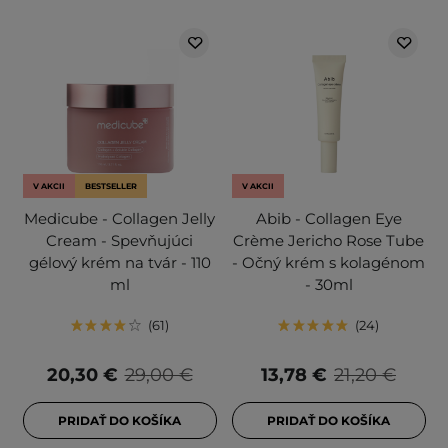
V AKCII
BESTSELLER
V AKCII
Medicube - Collagen Jelly
Abib - Collagen Eye
Cream - Spevňujúci
Crème Jericho Rose Tube
gélový krém na tvár - 110
- Očný krém s kolagénom
ml
- 30ml
61
24
20,30 €
29,00 €
13,78 €
21,20 €
PRIDAŤ DO KOŠÍKA
PRIDAŤ DO KOŠÍKA