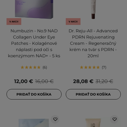
V AKCII
V AKCII
Numbuzin - No.9 NAD
Dr. Reju-All - Advanced
Collagen Under Eye
PDRN Rejuvenating
Patches - Kolagénové
Cream - Regeneračný
náplasti pod oči s
krém na tvár s PDRN -
koenzýmom NAD+ - 5 ks
20ml
6
7
12,00 €
16,00 €
28,08 €
31,20 €
PRIDAŤ DO KOŠÍKA
PRIDAŤ DO KOŠÍKA