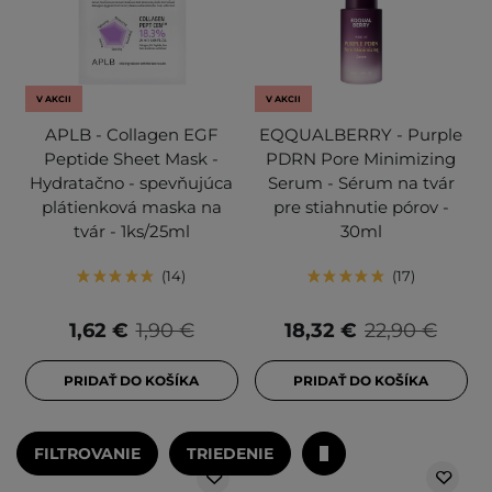
V AKCII
V AKCII
APLB - Collagen EGF
EQQUALBERRY - Purple
Peptide Sheet Mask -
PDRN Pore Minimizing
Hydratačno - spevňujúca
Serum - Sérum na tvár
plátienková maska na
pre stiahnutie pórov -
tvár - 1ks/25ml
30ml
14
17
1,62 €
1,90 €
18,32 €
22,90 €
PRIDAŤ DO KOŠÍKA
PRIDAŤ DO KOŠÍKA
FILTROVANIE
TRIEDENIE