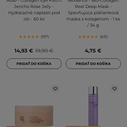
Abib - Collagen Eye Patch
Biodance - Bio-Collagen
Jericho Rose Jelly -
Real Deep Mask -
Hydratačné náplasti pod
Spevňujúca plátienková
oči - 60 ks
maska s kolagénom - 1 ks
/ 34 g
197
631
14,93 €
19,90 €
4,75 €
PRIDAŤ DO KOŠÍKA
PRIDAŤ DO KOŠÍKA