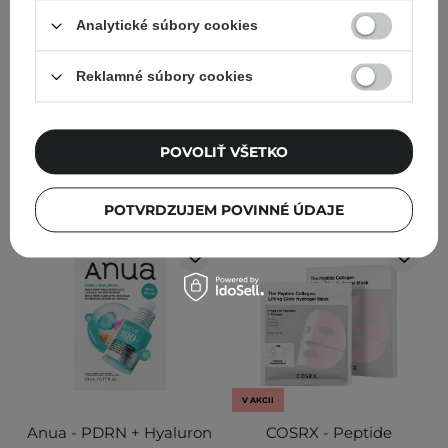
Hydratačné a spevňujúce
Kolagénová maska na
Analytické súbory cookies
telové mlieko - 300 ml
pery - 11g
12
28
Reklamné súbory cookies
11,65 €
11,82 €
13,90 €
POVOLIŤ VŠETKO
PRIDAŤ DO KOŠÍKA
PRIDAŤ DO KOŠÍKA
POTVRDZUJEM POVINNÉ ÚDAJE
V AKCII
Anua - PDRN + Hyaluron
COSRX - Peptide