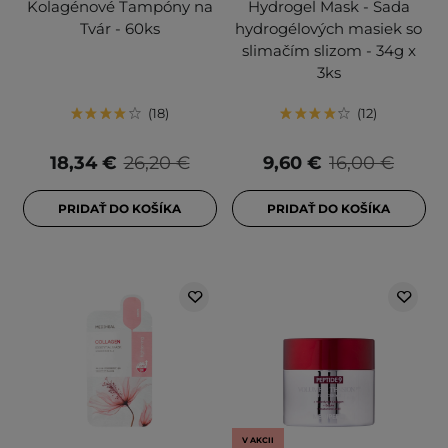
Kolagénové Tampóny na
Hydrogel Mask - Sada
Tvár - 60ks
hydrogélových masiek so
slimačím slizom - 34g x
3ks
18
12
18,34 €
26,20 €
9,60 €
16,00 €
PRIDAŤ DO KOŠÍKA
PRIDAŤ DO KOŠÍKA
V AKCII