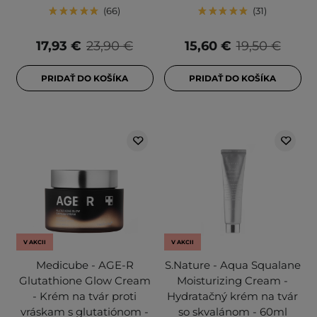
66
31
17,93 €
23,90 €
15,60 €
19,50 €
PRIDAŤ DO KOŠÍKA
PRIDAŤ DO KOŠÍKA
V AKCII
V AKCII
Medicube - AGE-R
S.Nature - Aqua Squalane
Glutathione Glow Cream
Moisturizing Cream -
- Krém na tvár proti
Hydratačný krém na tvár
vráskam s glutatiónom -
so skvalánom - 60ml