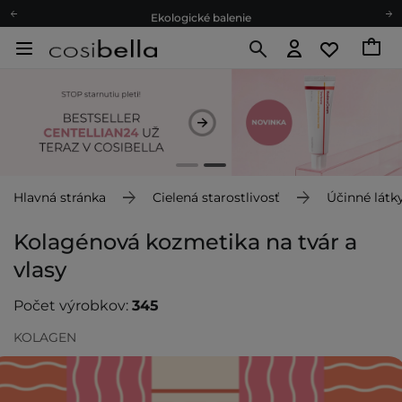
Ekologické balenie
Odmeňovací program
Odoslanie do 24 hod.
Darčekové karty
Ekologické balenie
Hlavná stránka
Cielená starostlivosť
Účinné látk
Kolagénová kozmetika na tvár a
vlasy
Počet výrobkov:
345
KOLAGEN