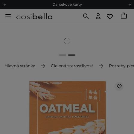
Darčekové karty
Ekologické balenie
Odmeňovací program
Odoslanie do 24 hod.
Darčekové karty
Ekologické balenie
Hlavná stránka
Cielená starostlivosť
Potreby plet