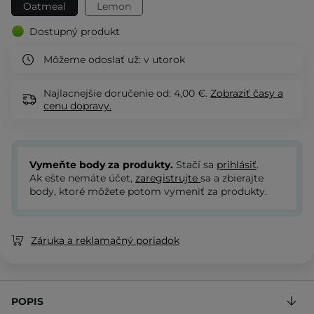
Oatmeal
Lemon
Dostupný produkt
Môžeme odoslať už:
v utorok
Najlacnejšie doručenie od: 4,00 €.
Zobraziť
časy a
cenu dopravy.
Vymeňte body za produkty.
Stačí sa
prihlásiť
.
Ak ešte nemáte účet,
zaregistrujte
sa a zbierajte
body, ktoré môžete potom vymeniť za produkty.
Záruka a reklamačný poriadok
POPIS