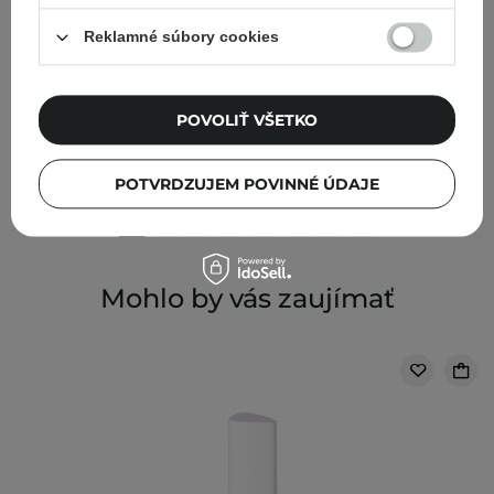
Reklamné súbory cookies
Ibra Makeup - Silikónové kefky na mihalnice - 10 ks
POVOLIŤ VŠETKO
1,80 €
POTVRDZUJEM POVINNÉ ÚDAJE
Mohlo by vás zaujímať