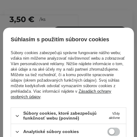
3,50 €
/
ks
PRIDAŤ DO KOŠÍKA
Súhlasím s použitím súborov cookies
Kontrolovali aj ďalší zákazníci
Súbory cookies zabezpečujú správne fungovanie nášho webu;
vďaka nim môžeme analyzovať návštevnosť webu a zobrazovať
Vám personalizované reklamy. Nižšie nájdete informácie o tom,
aké údaje a na aké účely my a naši partneri zhromažďujeme.
Môžete sa tiež rozhodnúť, či a komu povolíte spracovanie
údajov (okrem požadovaných funkčných údajov). Svoj súhlas
môžete kedykoľvek odvolať vymazaním súborov cookies z
prehliadača. Viac informácií nájdete v
Zásadách ochrany
osobných údajov
.
Súbory cookies, ktoré zabezpečujú
Vždy
funkčnosť webu (povinné)
aktívne
Analytické súbory cookies