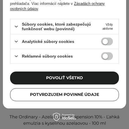
prehliadača. Viac informácií nájdete v
Zásadách ochrany
Kontrolovali aj ďalší zákazníci
osobných údajov
.
Súbory cookies, ktoré zabezpečujú
Vždy
funkčnosť webu (povinné)
aktívne
Analytické súbory cookies
Reklamné súbory cookies
POVOLIŤ VŠETKO
POTVRDZUJEM POVINNÉ ÚDAJE
The Ordinary - Azelaic Acid Suspension 10% - Ľahká
emulzia s kyselinou azelaovou - 100 ml