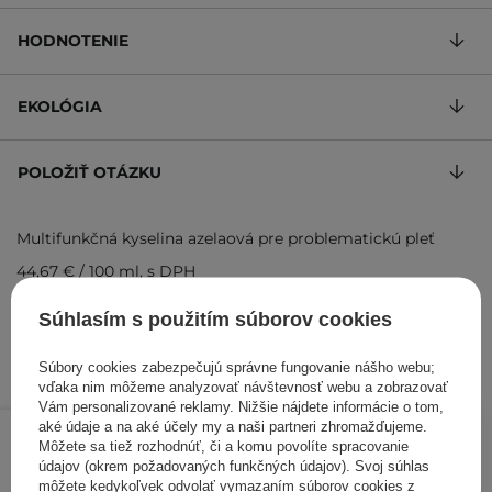
HODNOTENIE
EKOLÓGIA
POLOŽIŤ OTÁZKU
Multifunkčná kyselina azelaová pre problematickú pleť
44,67 €
/
100 ml
, s DPH
Kód výrobku: 766
Súhlasím s použitím súborov cookies
Súbory cookies zabezpečujú správne fungovanie nášho webu;
vďaka nim môžeme analyzovať návštevnosť webu a zobrazovať
Vám personalizované reklamy. Nižšie nájdete informácie o tom,
13,40 €
/
ks
aké údaje a na aké účely my a naši partneri zhromažďujeme.
Môžete sa tiež rozhodnúť, či a komu povolíte spracovanie
údajov (okrem požadovaných funkčných údajov). Svoj súhlas
PRIDAŤ DO KOŠÍKA
môžete kedykoľvek odvolať vymazaním súborov cookies z