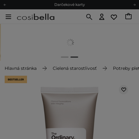
Darčekové karty
Ekologické balenie
Odmeňovací program
Odoslanie do 24 hod.
Darčekové karty
Ekologické balenie
Hlavná stránka
Cielená starostlivosť
Potreby plet
BESTSELLER