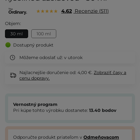
4.62
Recenzie
511
Objem:
30 ml
100 ml
Dostupný produkt
Môžeme odoslať už:
v utorok
Najlacnejšie doručenie od: 4,00 €.
Zobraziť
časy a
cenu dopravy.
Vernostný program
Pri kúpe tohto výrobku dostanete:
13.40
bodov
Odporučte produkt priateľom v
Odmeňovacom