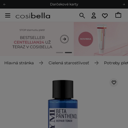
Darčekové karty
Ekologické balenie
Odmeňovací program
Odoslanie do 24 hod.
Darčekové karty
Ekologické balenie
Hlavná stránka
Cielená starostlivosť
Potreby plet