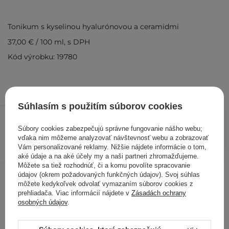
Tonikum s kyselinou hyalurónovou a ceramidmi
37,00 €
/
100 ml
, s DPH
Kód výrobku: 19780
Súhlasím s použitím súborov cookies
18,50 €
/
ks
Súbory cookies zabezpečujú správne fungovanie nášho webu;
PRIDAŤ DO KOŠÍKA
vďaka nim môžeme analyzovať návštevnosť webu a zobrazovať
Vám personalizované reklamy. Nižšie nájdete informácie o tom,
Kontrolovali aj ďalší zákazníci
aké údaje a na aké účely my a naši partneri zhromažďujeme.
Môžete sa tiež rozhodnúť, či a komu povolíte spracovanie
údajov (okrem požadovaných funkčných údajov). Svoj súhlas
môžete kedykoľvek odvolať vymazaním súborov cookies z
prehliadača. Viac informácií nájdete v
Zásadách ochrany
osobných údajov
.