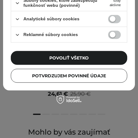
Súbory cookies, ktoré zabezpečujú
Vždy
funkčnosť webu (povinné)
aktívne
Analytické súbory cookies
Reklamné súbory cookies
POVOLIŤ VŠETKO
V AKCII
Ongredients - Skin Barrier Calming Lotion -
POTVRDZUJEM POVINNÉ ÚDAJE
Upokojujúca emulzia na tvár - 220ml
24,61 €
25,90 €
Mohlo by vás zaujímať