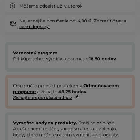
Môžeme odoslať už:
v utorok
Najlacnejšie doručenie od: 4,00 €.
Zobraziť
časy a
cenu dopravy.
Vernostný program
Pri kúpe tohto výrobku dostanete:
18.50
bodov
Odporučte produkt priateľom v
Odmeňovacom
programe
a získajte
46.25
bodov
Získajte odporúčací odkaz
Vymeňte body za produkty.
Stačí sa
prihlásiť
.
Ak ešte nemáte účet,
zaregistrujte
sa a zbierajte
body, ktoré môžete potom vymeniť za produkty.