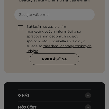
beauty sveta - priamo na Váš e-mail!
Zadajte Váš e-mail
Súhlasím so zasielaním
marketingových informácií a so
spracovaním osobných údajov
spoločnosťou Cosibella sp. z o.o., v
súlade so
zásadami ochrany osobných
údajov
.
PRIHLÁSIŤ SA
O NÁS
MÔJ ÚČET