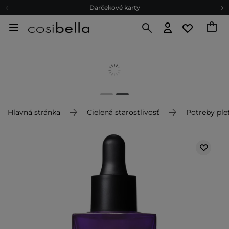
Darčekové karty
Ekologické balenie
Odmeňovací program
Odoslanie do 24 hod.
Darčekové karty
Ekologické balenie
Hlavná stránka
Cielená starostlivosť
Potreby plet