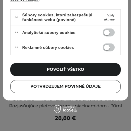
Súbory cookies, ktoré zabezpečujú
Vždy
funkčnosť webu (povinné)
aktívne
Analytické súbory cookies
Reklamné súbory cookies
POVOLIŤ VŠETKO
POTVRDZUJEM POVINNÉ ÚDAJE
Purito Seoul - TXA 6 Niacinamide 10 Retinal Serum -
Rozjasňujúce pleťové sérum s niacínamidom - 30ml
28,80 €