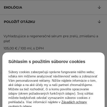
EKOLÓGIA
POLOŽIŤ OTÁZKU
Vyhladzujúce a regeneračné sérum pre zrelú, zmiešanú a
pleť
105,00 €
/
100 ml
, s DPH
Kód výrobku: 15484
Súhlasím s použitím súborov cookies
Súbory cookies zabezpečujú správne fungovanie nášho webu;
31,50 €
/
ks
vďaka nim môžeme analyzovať návštevnosť webu a zobrazovať
Vám personalizované reklamy. Nižšie nájdete informácie o tom,
aké údaje a na aké účely my a naši partneri zhromažďujeme.
PRIDAŤ DO KOŠÍKA
Môžete sa tiež rozhodnúť, či a komu povolíte spracovanie
údajov (okrem požadovaných funkčných údajov). Svoj súhlas
Kontrolovali aj ďalší zákazníci
môžete kedykoľvek odvolať vymazaním súborov cookies z
prehliadača. Viac informácií nájdete v
Zásadách ochrany
osobných údajov
.