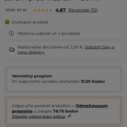
4.87
Recenzie
15
Dostupný produkt
Môžeme odoslať už:
v pondelok
Najlacnejšie doručenie od: 2,00 €.
Zobraziť
časy a
cenu dopravy.
Vernostný program
Pri kúpe tohto výrobku dostanete:
31.50
bodov
Odporučte produkt priateľom v
Odmeňovacom
programe
a získajte
78.75
bodov
Získajte odporúčací odkaz