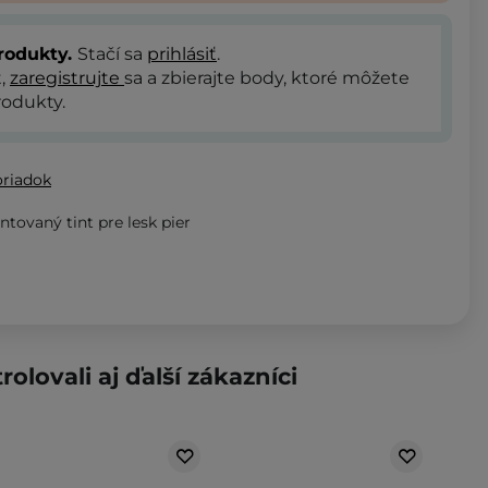
rodukty.
Stačí sa
prihlásiť
.
t,
zaregistrujte
sa a zbierajte body, ktoré môžete
odukty.
oriadok
tovaný tint pre lesk pier
rolovali aj ďalší zákazníci