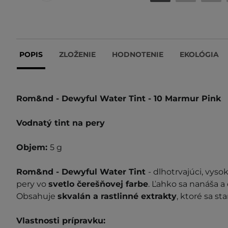
POPIS
ZLOŽENIE
HODNOTENIE
EKOLÓGIA
Rom&nd - Dewyful Water Tint - 10 Marmur Pink
Vodnatý tint na pery
Objem:
5 g
Rom&nd - Dewyful Water Tint
- dlhotrvajúci, vys
pery vo
svetlo čerešňovej farbe
. Ľahko sa nanáša a
Obsahuje
skvalán a rastlinné extrakty
, ktoré sa st
Vlastnosti prípravku: