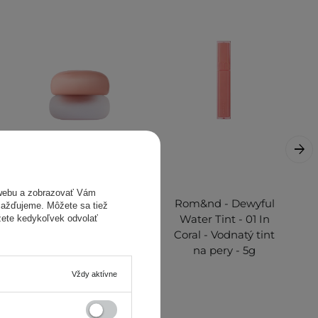
webu a zobrazovať Vám
Fwee - Lip&Cheek
Rom&nd - Dewyful
omažďujeme. Môžete sa tiež
Blurry Pudding Pot
Water Tint - 01 In
žete kedykoľvek odvolať
- ND05 Be -
Coral - Vodnatý tint
Krémový balzam
na pery - 5g
na pery a líčka - 5 g
Vždy aktívne