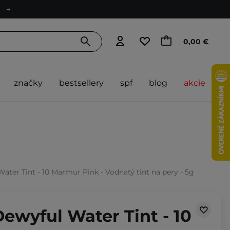
0,00 €
značky
bestsellery
spf
blog
akcie
ter Tint - 10 Marmur Pink - Vodnatý tint na pery - 5g
ewyful Water Tint - 10