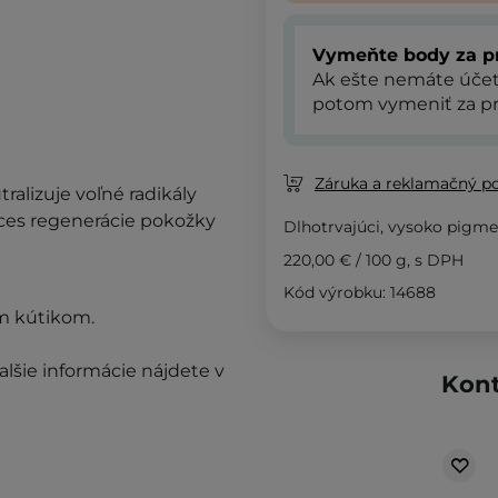
Vymeňte body za p
Ak ešte nemáte úče
potom vymeniť za pr
Záruka a reklamačný p
tralizuje voľné radikály
oces regenerácie pokožky
Dlhotrvajúci, vysoko pigmen
220,00 €
/
100 g
, s DPH
Kód výrobku: 14688
ím kútikom.
alšie informácie nájdete v
Kont