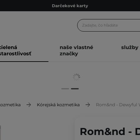
Darčekové karty
Ekologické balenie
Odmeňovací program
Odoslanie do 24 hod.
cielená
naše vlastné
služby
Darčekové karty
starostlivosť
značky
Ekologické balenie
kozmetika
Kórejská kozmetika
Rom&nd - Dewyful Wa
Rom&nd - D