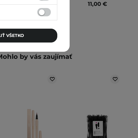
14,81 €
11,00 €
IŤ VŠETKO
Mohlo by vás zaujímať