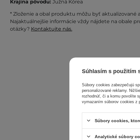
Krajina pôvodu:
Južná Kórea
* Zloženie a obal produktu môžu byť aktualizované a 
Najaktuálnejšie informácie vždy nájdete na obale p
otázky?
Kontaktujte nás.
Súhlasím s použitím 
Súbory cookies zabezpečujú s
personalizované reklamy. Nižšie
rozhodnúť, či a komu povolíte 
vymazaním súborov cookies z pr
Súbory cookies, kto
Analytické súbory c