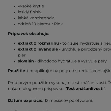
vysoké krytie
lesklý finish
ľahká konzistencia
odtieň 10 Marmur Pink
Prípravok obsahuje:
extrakt z rozmarínu
- tonizuje, hydratuje a neu
extrakt z levandule
- urýchľuje prirodzený pr
pier
skvalán
- dlhodobo hydratuje a vyživuje pery
Použitie
: tint aplikujte na pery od stredu k vonkajš
P
red prvým použitím vykonajte test znášanlivosti. Ď
našom blogovom príspevku "
Test znášanlivosti
".
Dátum expirácie:
12 mesiacov po otvorení.