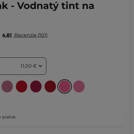
k - Vodnatý tint na
4.81
Recenzie
101
11,00 €
 piatok