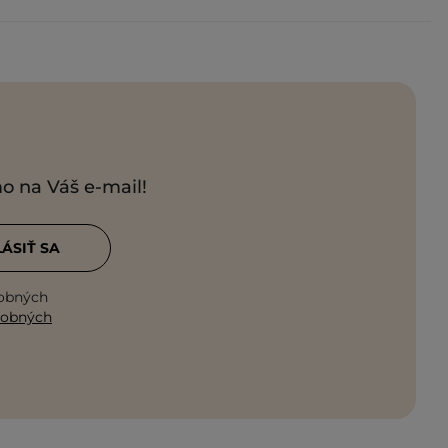
mo na Váš e-mail!
LÁSIŤ SA
sobných
sobných