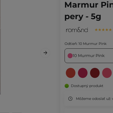
Marmur Pin
pery - 5g
Odtieň:
10 Murmur Pink
10 Murmur Pink
Dostupný produkt
Môžeme odoslať už:
v