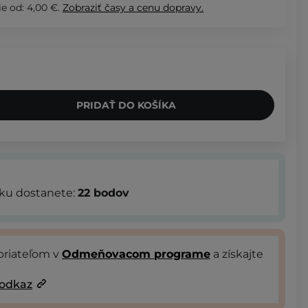
e od: 4,00 €.
Zobraziť
časy a cenu dopravy.
PRIDAŤ DO KOŠÍKA
bku dostanete:
22
bodov
priateľom v
Odmeňovacom programe
a získajte
 odkaz