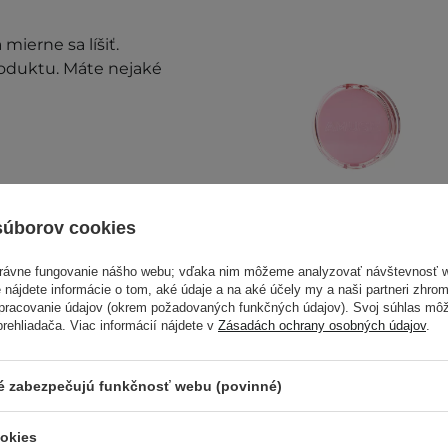
mierne sa líšiť.
roduktu. Máte nejaké
súborov cookies
právne fungovanie nášho webu; vďaka nim môžeme analyzovať návštevnosť 
Amuse - Dew
 nájdete informácie o tom, aké údaje a na aké účely my a naši partneri zhr
Power Vegan
spracovanie údajov (okrem požadovaných funkčných údajov). Svoj súhlas mô
ehliadača. Viac informácií nájdete v
Zásadách ochrany osobných údajov
.
Cushion - 01 Pure -
Rozjasňujúci
make-up v hubke -
ré zabezpečujú funkčnosť webu (povinné)
15 g
ookies