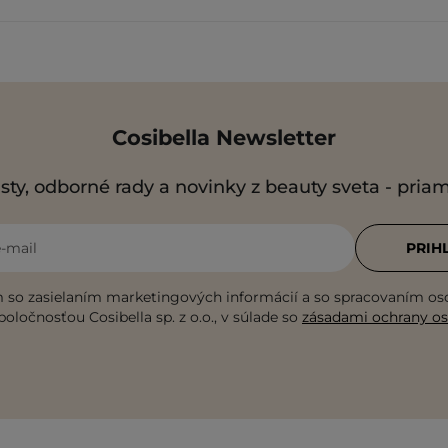
Cosibella Newsletter
sty, odborné rady a novinky z beauty sveta - pria
e-mail
PRIH
 so zasielaním marketingových informácií a so spracovaním o
poločnosťou Cosibella sp. z o.o., v súlade so
zásadami ochrany o