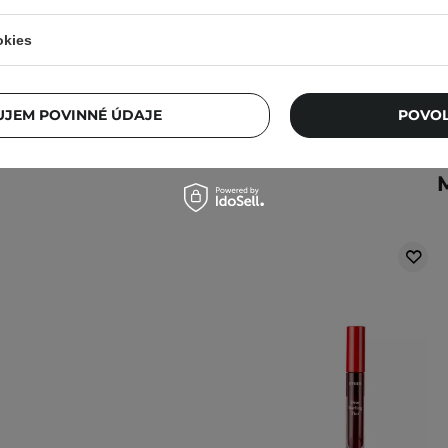
24,61 €
okies
JEM POVINNÉ ÚDAJE
POVOL