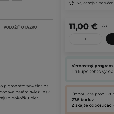
Najlacnejšie doručeni
11,00 €
/
ks
POLOŽIŤ OTÁZKU
Vernostný program
Pri kúpe tohto výro
oko pigmentovaný tint na
 dodáva perám svieži lesk.
Odporučte produkt 
arajú o pokožku pier.
27.5
bodov
Získajte odporúčací