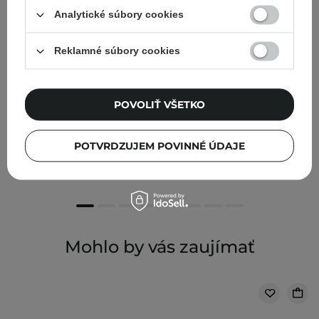
Analytické súbory cookies
Reklamné súbory cookies
Bioup - SEBUM BALANCE - Hydratačno - upokojujúce
POVOLIŤ VŠETKO
sérum na rozšírené póry, čierne bodky a akné - 30ml
21,90 €
POTVRDZUJEM POVINNÉ ÚDAJE
Mohlo by vás zaujímať