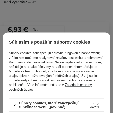
Kód výrobku: 4818
6,93 €
/
ks
PRIDAŤ DO KOŠÍKA
Súhlasím s použitím súborov cookies
Kontrolovali aj ďalší zákazníci
Súbory cookies zabezpečujú správne fungovanie nášho webu;
vďaka nim môžeme analyzovať návštevnosť webu a zobrazovať
Vám personalizované reklamy. Nižšie nájdete informácie o tom,
aké údaje a na aké účely my a naši partneri zhromažďujeme.
Môžete sa tiež rozhodnúť, či a komu povolíte spracovanie
údajov (okrem požadovaných funkčných údajov). Svoj súhlas
môžete kedykoľvek odvolať vymazaním súborov cookies z
prehliadača. Viac informácií nájdete v
Zásadách ochrany
osobných údajov
.
Súbory cookies, ktoré zabezpečujú
Vždy
funkčnosť webu (povinné)
aktívne