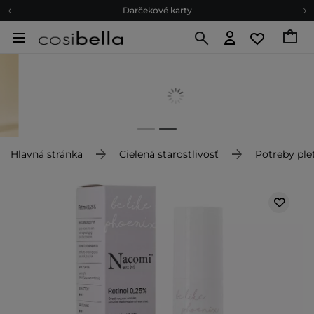
Darčekové karty
Ekologické balenie
Odmeňovací program
Odoslanie do 24 hod.
Darčekové karty
Ekologické balenie
Hlavná stránka
Cielená starostlivosť
Potreby plet