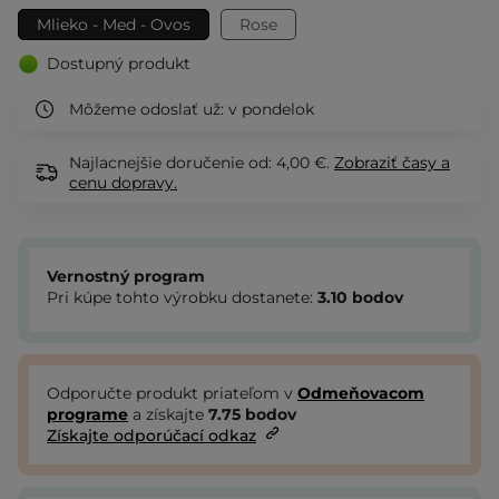
Mlieko - Med - Ovos
Rose
Dostupný produkt
Môžeme odoslať už:
v pondelok
Najlacnejšie doručenie od: 4,00 €.
Zobraziť
časy a
cenu dopravy.
Vernostný program
Pri kúpe tohto výrobku dostanete:
3.10
bodov
Odporučte produkt priateľom v
Odmeňovacom
programe
a získajte
7.75
bodov
Získajte odporúčací odkaz