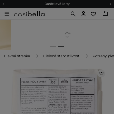
Darčekové karty
Ekologické balenie
Odmeňovací program
Odoslanie do 24 hod.
Darčekové karty
Ekologické balenie
Hlavná stránka
Cielená starostlivosť
Potreby plet