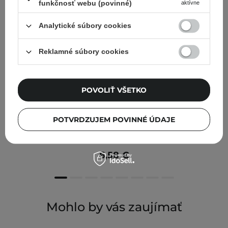
funkčnosť webu (povinné)
aktívne
Analytické súbory cookies
Reklamné súbory cookies
POVOLIŤ VŠETKO
POTVRDZUJEM POVINNÉ ÚDAJE
Jumiso - Snail Mucin 88 + Peptide Cream -
Regeneračný krém na tvár - 30 ml
6,58 €
Mohlo by vás zaujímať