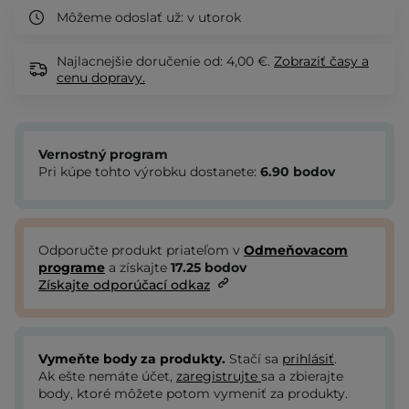
Môžeme odoslať už:
v utorok
Najlacnejšie doručenie od: 4,00 €.
Zobraziť
časy a
cenu dopravy.
Vernostný program
Pri kúpe tohto výrobku dostanete:
6.90
bodov
Odporučte produkt priateľom v
Odmeňovacom
programe
a získajte
17.25
bodov
Získajte odporúčací odkaz
Vymeňte body za produkty.
Stačí sa
prihlásiť
.
Ak ešte nemáte účet,
zaregistrujte
sa a zbierajte
body, ktoré môžete potom vymeniť za produkty.