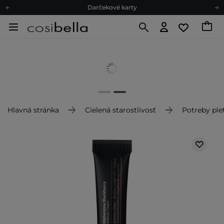
Darčekové karty
Ekologické balenie
Odmeňovací program
Odoslanie do 24 hod.
Darčekové karty
Ekologické balenie
Hlavná stránka
Cielená starostlivosť
Potreby plet