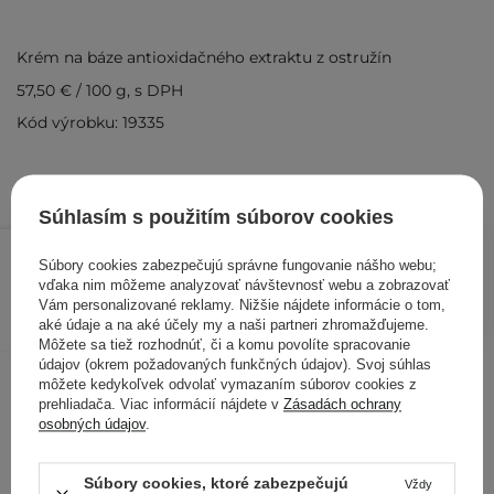
Krém na báze antioxidačného extraktu z ostružín
57,50 €
/
100 g
, s DPH
Kód výrobku: 19335
Súhlasím s použitím súborov cookies
6,90 €
/
ks
Súbory cookies zabezpečujú správne fungovanie nášho webu;
vďaka nim môžeme analyzovať návštevnosť webu a zobrazovať
PRIDAŤ DO KOŠÍKA
Vám personalizované reklamy. Nižšie nájdete informácie o tom,
aké údaje a na aké účely my a naši partneri zhromažďujeme.
Kontrolovali aj ďalší zákazníci
Môžete sa tiež rozhodnúť, či a komu povolíte spracovanie
údajov (okrem požadovaných funkčných údajov). Svoj súhlas
môžete kedykoľvek odvolať vymazaním súborov cookies z
prehliadača. Viac informácií nájdete v
Zásadách ochrany
osobných údajov
.
Súbory cookies, ktoré zabezpečujú
Vždy