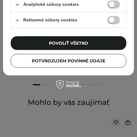
Analytické súbory cookies
Reklamné súbory cookies
POVOLIŤ VŠETKO
Bioderma - Sensibio Gel Moussant - Upokojujúci
micelárny gél s hydratačným účinkom - 200 ml
POTVRDZUJEM POVINNÉ ÚDAJE
14,50 €
Mohlo by vás zaujímať