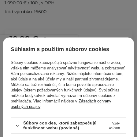
1 090,00 €
/
100
, s DPH
Kód výrobku: 16600
10,90 €
/
ks
Súhlasím s použitím súborov cookies
PRIDAŤ DO KOŠÍKA
Súbory cookies zabezpečujú správne fungovanie nášho webu;
Kontrolovali aj ďalší zákazníci
vďaka nim môžeme analyzovať návštevnosť webu a zobrazovať
Vám personalizované reklamy. Nižšie nájdete informácie o tom,
aké údaje a na aké účely my a naši partneri zhromažďujeme.
Môžete sa tiež rozhodnúť, či a komu povolíte spracovanie
údajov (okrem požadovaných funkčných údajov). Svoj súhlas
môžete kedykoľvek odvolať vymazaním súborov cookies z
prehliadača. Viac informácií nájdete v
Zásadách ochrany
osobných údajov
.
Súbory cookies, ktoré zabezpečujú
Vždy
funkčnosť webu (povinné)
aktívne