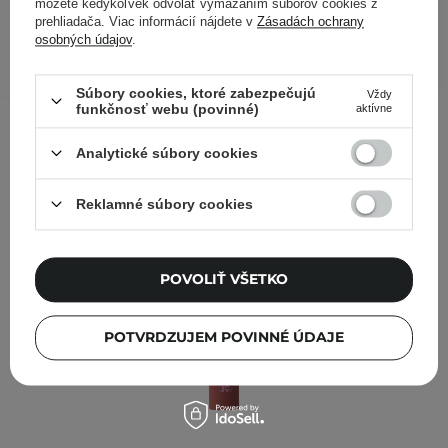
19,90 €
/
ks
môžete kedykoľvek odvolať vymazaním súborov cookies z
prehliadača. Viac informácií nájdete v
Zásadách ochrany
osobných údajov
.
PRIDAŤ DO KOŠÍKA
Kontrolovali aj ďalší zákazníci
Súbory cookies, ktoré zabezpečujú
Vždy
funkčnosť webu (povinné)
aktívne
Analytické súbory cookies
Reklamné súbory cookies
POVOLIŤ VŠETKO
POTVRDZUJEM POVINNÉ ÚDAJE