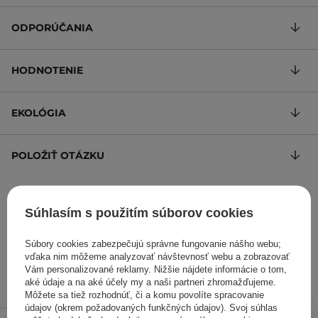
ODPORÚČANIA
HODNOTENIE
EKOLÓGIA
POLOŽIŤ OTÁZKU
Balzam na pery a líca v malinovom odtieni
Súhlasím s použitím súborov cookies
398,00 €
/
100 g
, s DPH
Kód výrobku: 21305
Súbory cookies zabezpečujú správne fungovanie nášho webu;
vďaka nim môžeme analyzovať návštevnosť webu a zobrazovať
Vám personalizované reklamy. Nižšie nájdete informácie o tom,
aké údaje a na aké účely my a naši partneri zhromažďujeme.
Môžete sa tiež rozhodnúť, či a komu povolíte spracovanie
údajov (okrem požadovaných funkčných údajov). Svoj súhlas