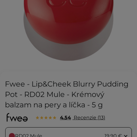
Fwee - Lip&Cheek Blurry Pudding
Pot - RD02 Mule - Krémový
balzam na pery a líčka - 5 g
4.54
Recenzie
13
RD02 Mule
19,90 €