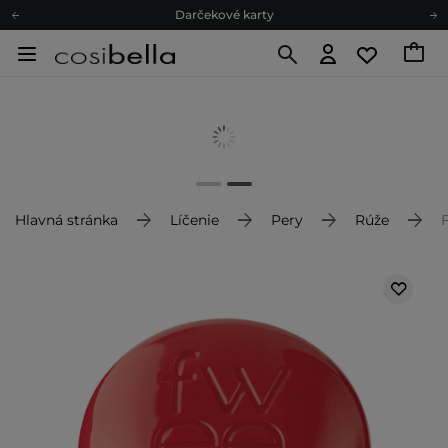
Darčekové karty
Ekologické balenie
Odmeňovací program
Odoslanie do 24 hod.
Darčekové karty
Ekologické balenie
Hlavná stránka
Líčenie
Pery
Rúže