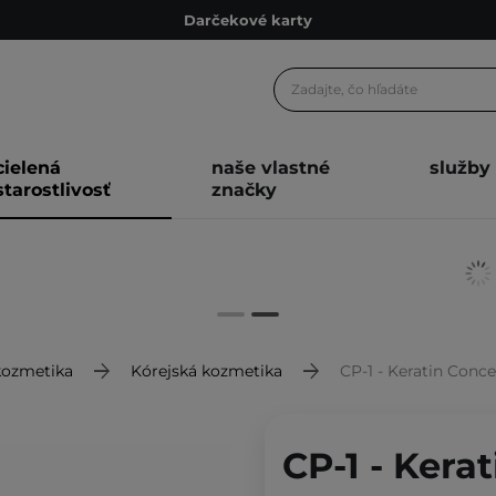
Darčekové karty
Ekologické balenie
Odmeňovací program
Odoslanie do 24 hod.
cielená
naše vlastné
služby
Darčekové karty
starostlivosť
značky
Ekologické balenie
kozmetika
Kórejská kozmetika
CP-1 - Keratin Conc
CP-1 - Kera