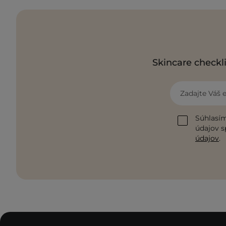
Skincare checkli
Zadajte Váš 
Súhlasím
údajov s
údajov
.