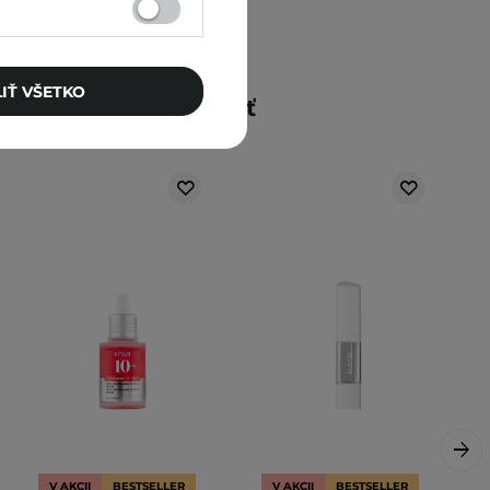
IŤ VŠETKO
Mohlo by vás zaujímať
V AKCII
BESTSELLER
V AKCII
BESTSELLER