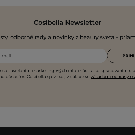
Cosibella Newsletter
sty, odborné rady a novinky z beauty sveta - pria
e-mail
PRIH
 so zasielaním marketingových informácií a so spracovaním o
poločnosťou Cosibella sp. z o.o., v súlade so
zásadami ochrany o