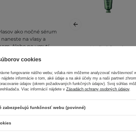
vlasov ako nočné sérum
naneste na vlasy a
nom. Alebo po umytí
Masil - 9 Protein
ché vlasy, vynechajte
Perfume Silk Balm
súborov cookies
- Bezoplachový
kondicionér - 20ml
i
články o vlasovej
právne fungovanie nášho webu; vďaka nim môžeme analyzovať návštevnosť 
 nájdete informácie o tom, aké údaje a na aké účely my a naši partneri zhr
spracovanie údajov (okrem požadovaných funkčných údajov). Svoj súhlas mô
ehliadača. Viac informácií nájdete v
Zásadách ochrany osobných údajov
.
alšie informácie nájdete v
4,50 €
ré zabezpečujú funkčnosť webu (povinné)
ookies