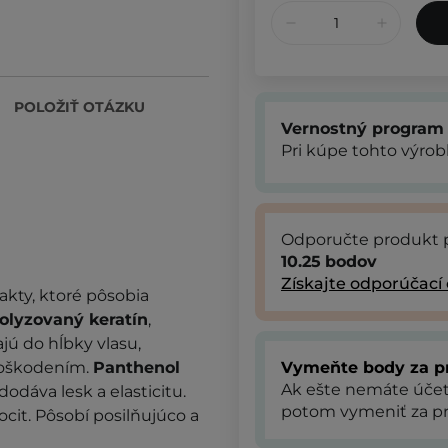
POLOŽIŤ OTÁZKU
Vernostný program
Pri kúpe tohto výro
Odporučte produkt 
10.25
bodov
Získajte odporúčací
akty, ktoré pôsobia
olyzovaný keratín
,
jú do hĺbky vlasu,
 poškodením.
Panthenol
Vymeňte body za p
Ak ešte nemáte úče
dodáva lesk a elasticitu.
potom vymeniť za pr
cit. Pôsobí posilňujúco a