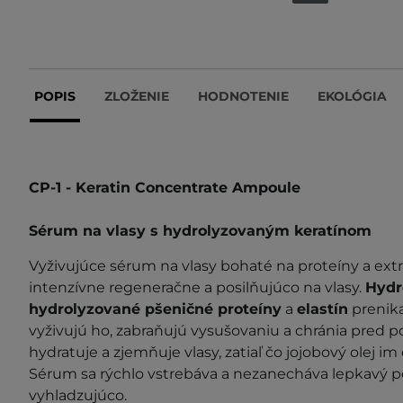
POPIS
ZLOŽENIE
HODNOTENIE
EKOLÓGIA
CP-1 - Keratin Concentrate Ampoule
Sérum na vlasy s hydrolyzovaným keratínom
Vyživujúce sérum na vlasy bohaté na proteíny a extr
intenzívne regeneračne a posilňujúco na vlasy.
Hydr
hydrolyzované pšeničné proteíny
a
elastín
prenika
vyživujú ho, zabraňujú vysušovaniu a chránia pred
hydratuje a zjemňuje vlasy, zatiaľ čo jojobový olej im 
Sérum sa rýchlo vstrebáva a nezanecháva lepkavý po
vyhladzujúco.