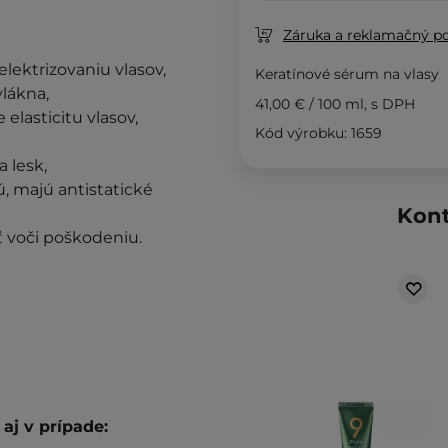
Záruka a reklamačný p
elektrizovaniu vlasov,
Keratínové sérum na vlasy
lákna,
41,00 €
/
100 ml
, s DPH
 elasticitu vlasov,
Kód výrobku: 1659
a lesk,
ú, majú antistatické
Kont
sť voči poškodeniu.
aj v prípade: