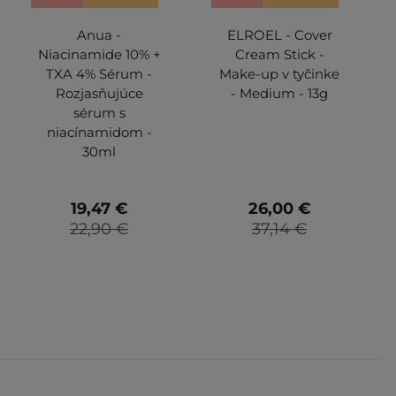
Anua -
ELROEL - Cover
Niacinamide 10% +
Cream Stick -
TXA 4% Sérum -
Make-up v tyčinke
Rozjasňujúce
- Medium - 13g
sérum s
niacínamidom -
30ml
19,47 €
26,00 €
22,90 €
37,14 €