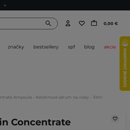
0,00 €
značky
bestsellery
spf
blog
akcie
entrate Ampoule - Keratínové sérum na vlasy - 10ml
tin Concentrate