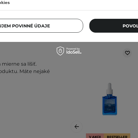
okies
JEM POVINNÉ ÚDAJE
POVOL
prestaňte prípravok
mierne sa líšiť.
roduktu. Máte nejaké
V AKCII
BESTSELLER