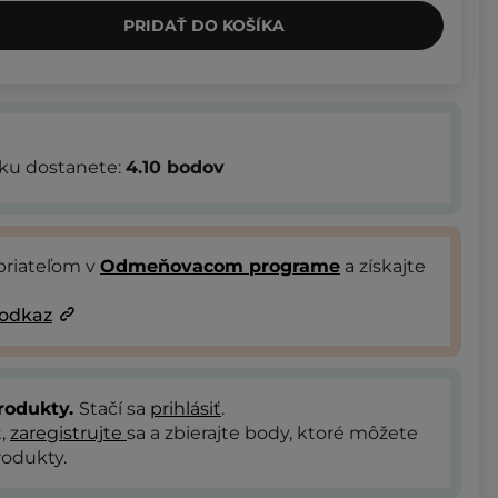
PRIDAŤ DO KOŠÍKA
bku dostanete:
4.10
bodov
priateľom v
Odmeňovacom programe
a získajte
 odkaz
rodukty.
Stačí sa
prihlásiť
.
t,
zaregistrujte
sa a zbierajte body, ktoré môžete
odukty.