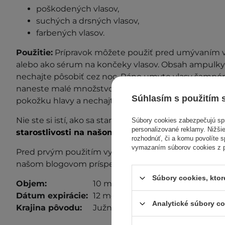
poškodených vlasov,
suchých a drsných vlasov,
farbených vlasov.
Použitie:
Prípravok môžete použiť pred umývaním 
alebo ako sérum na končeky vlasov. Obsah ampulky 
nechajte pôsobiť cez noc. Ráno umyte vlasy šampó
naneste malé množstvo prípravku na vlhké alebo su
Súhlasím s použitím 
pokožku hlavy a nechajte vstrebať.
Nie ste si istí, ako sa starať o svoje vlasy? Prečítajte s
Súbory cookies zabezpečujú s
personalizované reklamy. Nižšie
starostlivosti na našom blogu!
rozhodnúť, či a komu povolíte 
vymazaním súborov cookies z pr
Pred prvým použitím vykonajte test znášanlivosti. Ď
našom blogovom príspevku
Test znášanlivosti
.
Súbory cookies, kto
Objem:
10 ml
Dátum expirácie:
12 mesiacov po otvorení.
Analytické súbory c
Krajina pôvodu:
Južná Kórea.