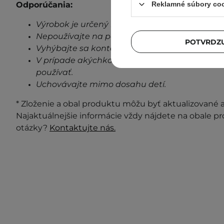
Odporúčania:
Reklamné súbory co
Výrobok je určený len na vonkajšie použitie.
Nepoužívajte na poškodenú pokožku.
POTVRDZU
Vyhýbajte sa kontaktu s očami.
V prípade akýchkoľvek známok podráždenia, 
používať.
Uchovávajte mimo dosahu detí.
* Zloženie a obal produktu môžu byť aktualizované a 
Najaktuálnejšie informácie vždy nájdete na obale p
otázky?
Kontaktujte nás.