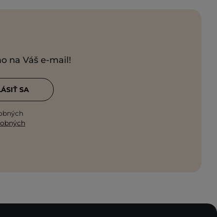
mo na Váš e-mail!
LÁSIŤ SA
sobných
sobných