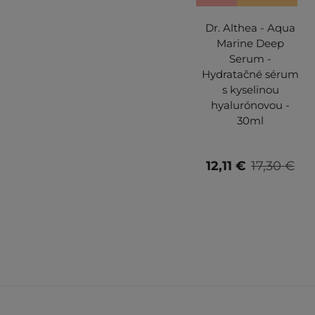
Dr. Althea - Aqua
Marine Deep
Serum -
Hydratačné sérum
s kyselinou
hyalurónovou -
30ml
12,11 €
17,30 €