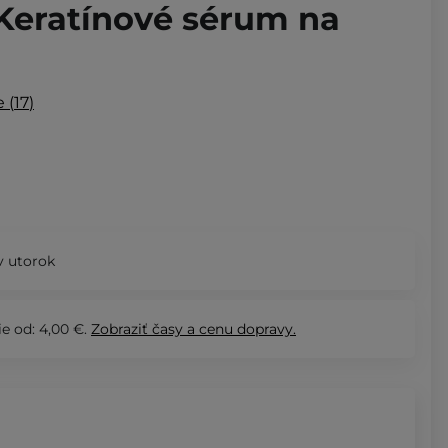
Keratínové sérum na
l
e
17
 utorok
e od: 4,00 €.
Zobraziť
časy a cenu dopravy.