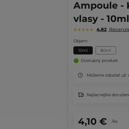
Ampoule - 
vlasy - 10m
4.82
Recenzi
Objem:
10ml
80ml
Dostupný produkt
Môžeme odoslať už:
v
Najlacnejšie doručeni
4,10 €
/
ks