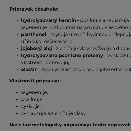
Prípravok obsahuje:
hydrolyzovaný keratín
- posilňuje a zabraňuje 
regeneruje poškodenia na povrchu vlasového v
panthenol
- zvyšuje úroveň hydratácie, zlepšuje
uľahčuje rozčesávanie,
jojobový olej
- zjemňuje vlasy, vyživuje a dodáv
hydrolyzované pšeničné proteíny
- vyhladzuj
vlastnosti, obnovujú,
elastín
- zvyšuje elasticitu vlasu a jeho odolno
Vlastnosti prípravku:
regeneruje
,
posilňuje,
vyživuje
,
vyhladzuje a zjemňuje vlasy.
Naše kozmetologičky odporúčajú tento prípravok 