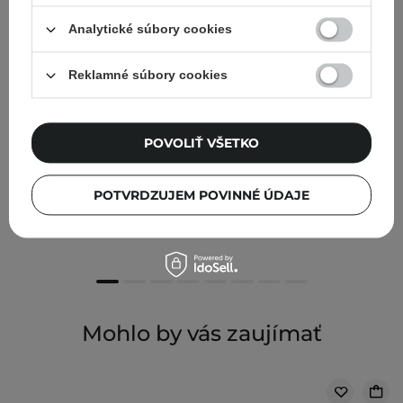
Analytické súbory cookies
Reklamné súbory cookies
V AKCII
POVOLIŤ VŠETKO
CP-1 - Bright Complex Intense Nourishing Conditioner -
Posilňujúci kondicionér na vlasy - 100 ml
POTVRDZUJEM POVINNÉ ÚDAJE
3,15 €
4,50 €
Mohlo by vás zaujímať