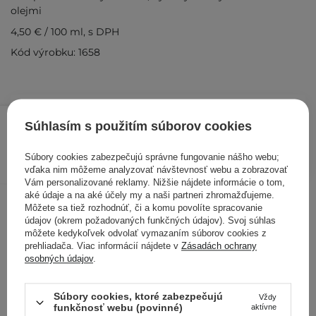
olejmi
4,50 €
/
100 ml
, s DPH
Kód výrobku: 1658
4,50 €
/
ks
Súhlasím s použitím súborov cookies
PRIDAŤ DO KOŠÍKA
Súbory cookies zabezpečujú správne fungovanie nášho webu;
vďaka nim môžeme analyzovať návštevnosť webu a zobrazovať
Kontrolovali aj ďalší zákazníci
Vám personalizované reklamy. Nižšie nájdete informácie o tom,
aké údaje a na aké účely my a naši partneri zhromažďujeme.
Môžete sa tiež rozhodnúť, či a komu povolíte spracovanie
údajov (okrem požadovaných funkčných údajov). Svoj súhlas
môžete kedykoľvek odvolať vymazaním súborov cookies z
prehliadača. Viac informácií nájdete v
Zásadách ochrany
osobných údajov
.
Súbory cookies, ktoré zabezpečujú
Vždy
funkčnosť webu (povinné)
aktívne