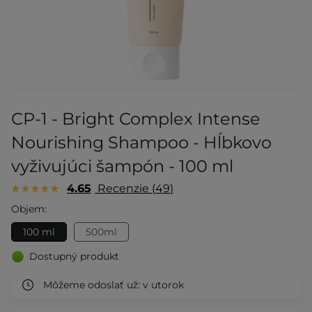
CP-1 - Bright Complex Intense
Nourishing Shampoo - Hĺbkovo
vyživujúci šampón - 100 ml
4.65
Recenzie
49
Objem:
100 ml
500ml
Dostupný produkt
Môžeme odoslať už:
v utorok