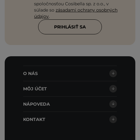
spoločnosťou Cosibella sp. z o.o., v
súlade so
zásadami ochrany osobných
údajov
.
PRIHLÁSIŤ SA
O NÁS
MÔJ ÚČET
NÁPOVEDA
KONTAKT