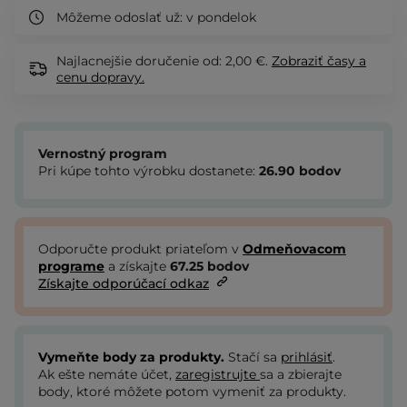
Môžeme odoslať už:
v pondelok
Najlacnejšie doručenie od: 2,00 €.
Zobraziť
časy a
cenu dopravy.
Vernostný program
Pri kúpe tohto výrobku dostanete:
26.90
bodov
Odporučte produkt priateľom v
Odmeňovacom
programe
a získajte
67.25
bodov
Získajte odporúčací odkaz
Vymeňte body za produkty.
Stačí sa
prihlásiť
.
Ak ešte nemáte účet,
zaregistrujte
sa a zbierajte
body, ktoré môžete potom vymeniť za produkty.