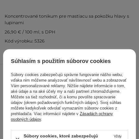
Koncentrované tonikum pre mastiacu sa pokožku hlavy s
lupinami
26,90 €
/
100 ml
, s DPH
Kód výrobku: 5326
Súhlasím s použitím súborov cookies
26,90 €
/
ks
Súbory cookies zabezpečujú správne fungovanie nášho webu;
vďaka nim môžeme analyzovať návštevnosť webu a zobrazovať
PRIDAŤ DO KOŠÍKA
Vám personalizované reklamy. Nižšie nájdete informácie o tom,
aké údaje a na aké účely my a naši partneri zhromažďujeme.
Kontrolovali aj ďalší zákazníci
Môžete sa tiež rozhodnúť, či a komu povolíte spracovanie
údajov (okrem požadovaných funkčných údajov). Svoj súhlas
môžete kedykoľvek odvolať vymazaním súborov cookies z
prehliadača. Viac informácií nájdete v
Zásadách ochrany
osobných údajov
.
Súbory cookies, ktoré zabezpečujú
Vždy