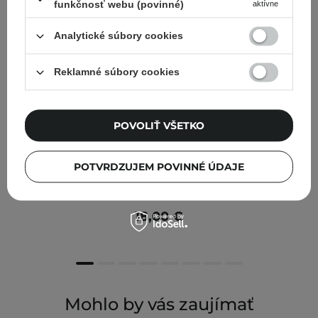
funkčnosť webu (povinné)
aktívne
Analytické súbory cookies
Reklamné súbory cookies
POVOLIŤ VŠETKO
POTVRDZUJEM POVINNÉ ÚDAJE
Aromatica - Quinoa Protein Hair Ampoule - Proteínová
ampula pre regeneráciu a rast vlasov - 100ml
18,00 €
Mohlo by vás zaujímať