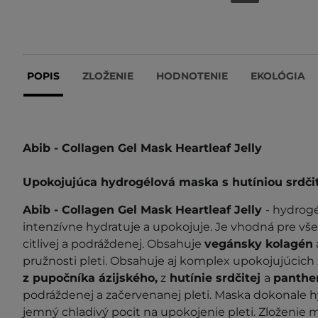
POPIS
ZLOŽENIE
HODNOTENIE
EKOLÓGIA
Abib - Collagen Gel Mask Heartleaf Jelly
Upokojujúca hydrogélová maska s hutíniou srdči
Abib - Collagen Gel Mask Heartleaf Jelly
- hydrogé
intenzívne hydratuje a upokojuje. Je vhodná pre vše
citlivej a podráždenej. Obsahuje
vegánsky kolagén
pružnosti pleti. Obsahuje aj komplex upokojujúcich
z pupočníka ázijského,
z
hutínie srdčitej
a
panthe
podráždenej a začervenanej pleti. Maska dokonale h
jemný chladivý pocit na upokojenie pleti. Zloženie 