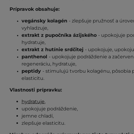
Prípravok obsahuje:
vegánsky kolagén
- zlepšuje pružnosť a úrov
vyhladzuje,
extrakt z pupočníka ázijského
- upokojuje p
hydratuje,
extrakt z hutínie srdčitej
- upokojuje, upokoju
panthenol
- upokojuje podráždenie a začerven
regeneráciu, hydratuje,
peptidy
- stimulujú tvorbu kolagénu, pôsobia p
elasticitu.
Vlastnosti prípravku:
hydratuje
,
upokojuje podráždenie,
jemne chladí,
zlepšuje elasticitu.