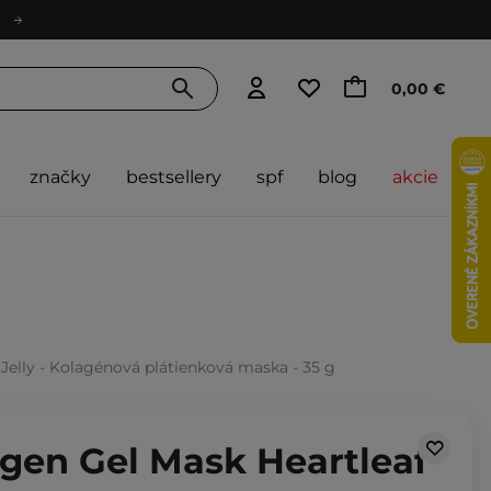
0,00 €
značky
bestsellery
spf
blog
akcie
 Jelly - Kolagénová plátienková maska - 35 g
agen Gel Mask Heartleaf