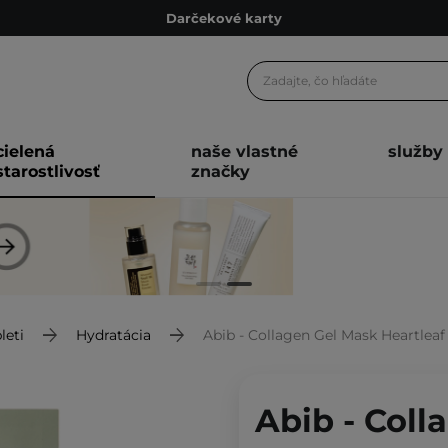
Darčekové karty
Ekologické balenie
Odmeňovací program
Odoslanie do 24 hod.
cielená
naše vlastné
služby
Darčekové karty
starostlivosť
značky
Ekologické balenie
leti
Hydratácia
Abib - Collagen Gel Mask Heartleaf
Abib - Coll