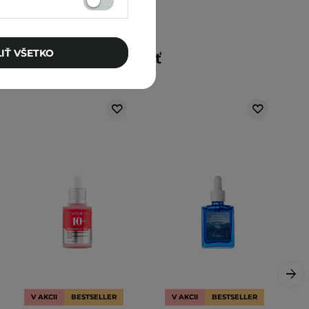
IŤ VŠETKO
Mohlo by vás zaujímať
V AKCII
BESTSELLER
V AKCII
BESTSELLER