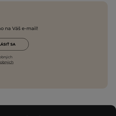
mo na Váš e-mail!
LÁSIŤ SA
sobných
sobných