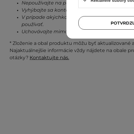
Reklamné súbory co
Nepoužívajte na poškodenú pokožku.
Vyhýbajte sa kontaktu s očami.
V prípade akýchkoľvek známok podráždenia, 
POTVRDZU
používať.
Uchovávajte mimo dosahu detí.
* Zloženie a obal produktu môžu byť aktualizované a 
Najaktuálnejšie informácie vždy nájdete na obale p
otázky?
Kontaktujte nás.