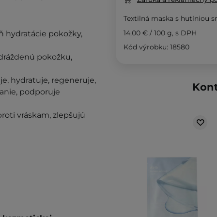
Textilná maska s hutíniou s
14,00 €
/
100 g
, s DPH
eň hydratácie pokožky,
Kód výrobku: 18580
odráždenú pokožku,
je, hydratuje, regeneruje,
Kont
anie, podporuje
roti vráskam, zlepšujú