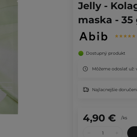
Jelly - Kol
maska - 35
Dostupný produkt
Môžeme odoslať už:
Najlacnejšie doručeni
4,90 €
/
ks