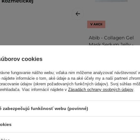
a kozmetickej
V AKCII
Abib - Collagen Gel
Mask Sedum Jelly -
 spodnej časti tváre a
Textilná maska s
ňte a zvyšnú esenciu
kolagénom - 35g
súborov cookies
právne fungovanie nášho webu; vďaka nim môžeme analyzovať návštevnosť 
Ďalšie informácie nájdete v
 nájdete informácie o tom, aké údaje a na aké účely my a naši partneri zhr
spracovanie údajov (okrem požadovaných funkčných údajov). Svoj súhlas mô
ehliadača. Viac informácií nájdete v
Zásadách ochrany osobných údajov
.
3,90 €
6,50 €
ré zabezpečujú funkčnosť webu (povinné)
ookies