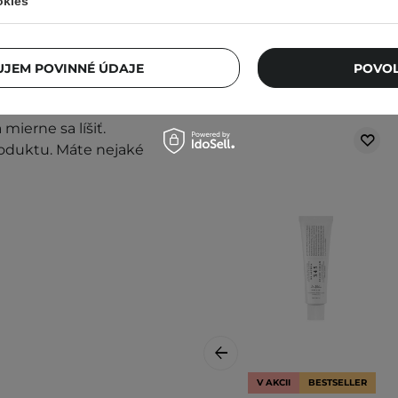
okies
prestaňte prípravok
JEM POVINNÉ ÚDAJE
POVOL
mierne sa líšiť.
roduktu. Máte nejaké
V AKCII
BESTSELLER