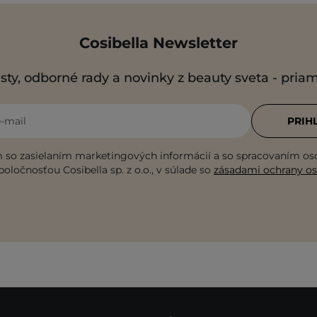
Cosibella Newsletter
sty, odborné rady a novinky z beauty sveta - pria
e-mail
PRIH
 so zasielaním marketingových informácií a so spracovaním o
poločnosťou Cosibella sp. z o.o., v súlade so
zásadami ochrany o