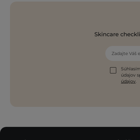
Skincare checkli
Zadajte Váš 
Súhlasím
údajov s
údajov
.