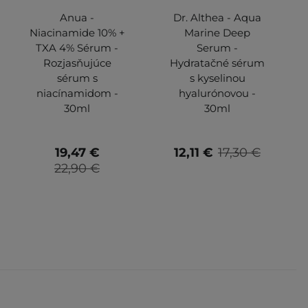
Anua -
Dr. Althea - Aqua
Niacinamide 10% +
Marine Deep
TXA 4% Sérum -
Serum -
Rozjasňujúce
Hydratačné sérum
sérum s
s kyselinou
niacínamidom -
hyalurónovou -
30ml
30ml
19,47 €
12,11 €
17,30 €
22,90 €