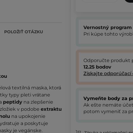
Vernostný program
POLOŽIŤ OTÁZKU
Pri kúpe tohto výro
Odporučte produkt 
12.25
bodov
Získajte odporúčací
tou
lová textilná maska, ktorá
tky typy pleti vrátane
Vymeňte body za p
a
peptidy
na zlepšenie
Ak ešte nemáte úče
 zložiek v podobe
extraktu
potom vymeniť za pr
nolu
na upokojenie
ydratuje a poskytuje
masky je vegánske.
Záruka a reklamačný p