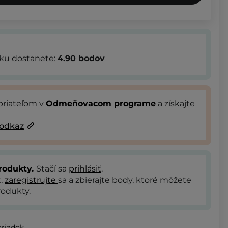
bku dostanete:
4.90
bodov
priateľom v
Odmeňovacom programe
a získajte
 odkaz
rodukty.
Stačí sa
prihlásiť
.
t,
zaregistrujte
sa a zbierajte body, ktoré môžete
odukty.
oriadok