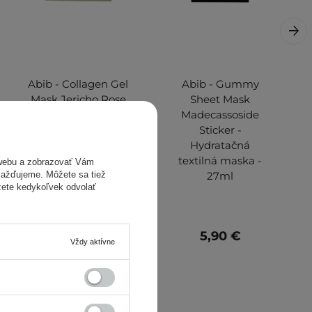
Abib - Collagen Gel
Abib - Gummy
Mask Jericho Rose
Sheet Mask
Jelly - Kolagénová
Madecassoside
plátienková maska
Sticker -
- 35g
Hydratačná
textilná maska -
webu a zobrazovať Vám
27ml
omažďujeme. Môžete sa tiež
žete kedykoľvek odvolať
3,90 €
5,90 €
Vždy aktívne