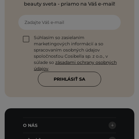
beauty sveta - priamo na Váš e-mail!
Zadajte Váš e-mail
Súhlasím so zasielaním
marketingových informácií a so
spracovaním osobných údajov
spoločnosťou Cosibella sp. z o.o., v
súlade so
zásadami ochrany osobných
údajov
.
PRIHLÁSIŤ SA
O NÁS