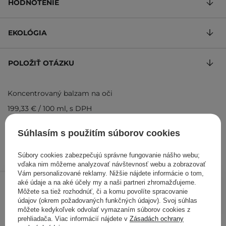
HODNOTENIE
EKOLÓGIA
POLOŽIŤ OTÁZKU
Koncentrovaný balzam na oči
199,33 €
/
100 ml
, s DPH
Kód výrobku: 2258
Súhlasím s použitím súborov cookies
Súbory cookies zabezpečujú správne fungovanie nášho webu;
vďaka nim môžeme analyzovať návštevnosť webu a zobrazovať
Vám personalizované reklamy. Nižšie nájdete informácie o tom,
29,90 €
/
ks
aké údaje a na aké účely my a naši partneri zhromažďujeme.
Môžete sa tiež rozhodnúť, či a komu povolíte spracovanie
údajov (okrem požadovaných funkčných údajov). Svoj súhlas
PRIDAŤ DO KOŠÍKA
môžete kedykoľvek odvolať vymazaním súborov cookies z
prehliadača. Viac informácií nájdete v
Zásadách ochrany
Kontrolovali aj ďalší zákazníci