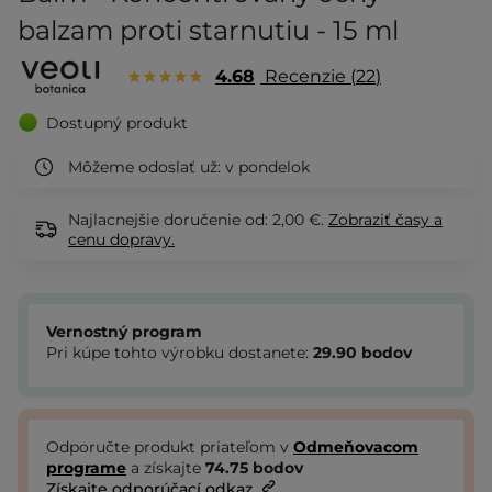
balzam proti starnutiu - 15 ml
4.68
Recenzie
22
Dostupný produkt
Môžeme odoslať už:
v pondelok
Najlacnejšie doručenie od: 2,00 €.
Zobraziť
časy a
cenu dopravy.
Vernostný program
Pri kúpe tohto výrobku dostanete:
29.90
bodov
Odporučte produkt priateľom v
Odmeňovacom
programe
a získajte
74.75
bodov
Získajte odporúčací odkaz