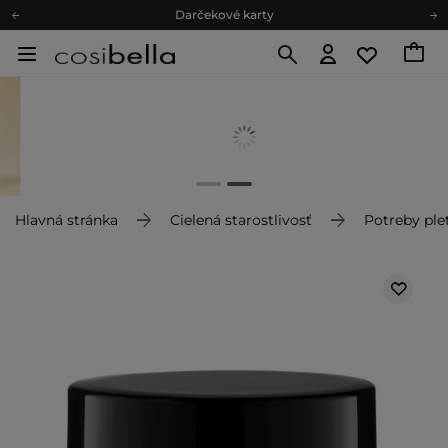
Darčekové karty
Ekologické balenie
Odmeňovací program
Odoslanie do 24 hod.
Darčekové karty
Ekologické balenie
Hlavná stránka
Cielená starostlivosť
Potreby plet