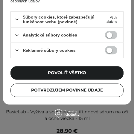
osobných údajov
.
Súbory cookies, ktoré zabezpečujú
Vždy
funkčnosť webu (povinné)
aktívne
Analytické súbory cookies
Reklamné súbory cookies
POVOLIŤ VŠETKO
POTVRDZUJEM POVINNÉ ÚDAJE
BasicLab - Vyživa a spevnenie - Liftingové sérum na oči
a očné viečka - 15 ml
28,90 €