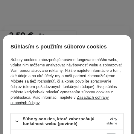
2,50 €
/
ks
Súhlasím s použitím súborov cookies
PRIDAŤ DO KOŠÍKA
Kontrolovali aj ďalší zákazníci
Súbory cookies zabezpečujú správne fungovanie nášho webu;
vďaka nim môžeme analyzovať návštevnosť webu a zobrazovať
Vám personalizované reklamy. Nižšie nájdete informácie o tom,
aké údaje a na aké účely my a naši partneri zhromažďujeme.
Môžete sa tiež rozhodnúť, či a komu povolíte spracovanie
údajov (okrem požadovaných funkčných údajov). Svoj súhlas
môžete kedykoľvek odvolať vymazaním súborov cookies z
prehliadača. Viac informácií nájdete v
Zásadách ochrany
osobných údajov
.
Súbory cookies, ktoré zabezpečujú
Vždy
funkčnosť webu (povinné)
aktívne