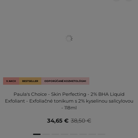
V AKCII
BESTSELLER
ODPORÚČANÉ KOZMETOLÓGMI
Paula's Choice - Skin Perfecting - 2% BHA Liquid
Exfoliant - Exfoliačné tonikum s 2% kyselinou salicylovou
- 118ml
34,65 €
38,50 €