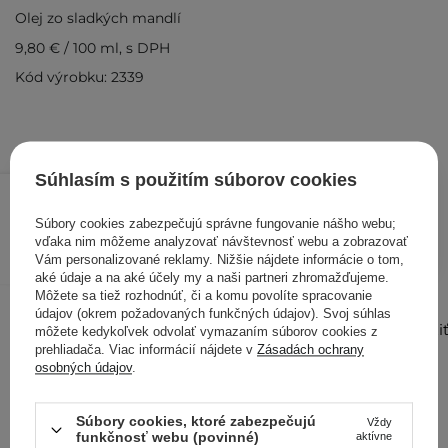
Olej zo sladkých mandlí
9,80 €
/
100 ml
, s DPH
Kód výrobku: 2339
Súhlasím s použitím súborov cookies
4,90 €
/
ks
Súbory cookies zabezpečujú správne fungovanie nášho webu;
PRIDAŤ DO KOŠÍKA
vďaka nim môžeme analyzovať návštevnosť webu a zobrazovať
Vám personalizované reklamy. Nižšie nájdete informácie o tom,
Kontrolovali aj ďalší zákazníci
aké údaje a na aké účely my a naši partneri zhromažďujeme.
Môžete sa tiež rozhodnúť, či a komu povolíte spracovanie
údajov (okrem požadovaných funkčných údajov). Svoj súhlas
Zobrazi
môžete kedykoľvek odvolať vymazaním súborov cookies z
viac
prehliadača. Viac informácií nájdete v
Zásadách ochrany
osobných údajov
.
Súbory cookies, ktoré zabezpečujú
Vždy
funkčnosť webu (povinné)
aktívne