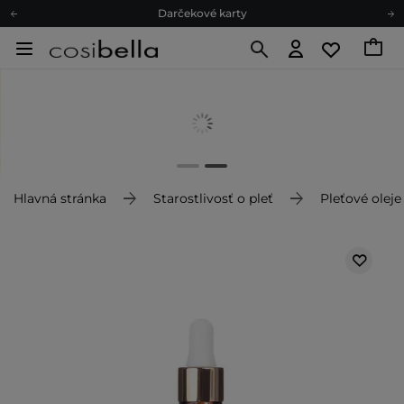
Darčekové karty
Ekologické balenie
Odmeňovací program
Odoslanie do 24 hod.
Darčekové karty
Ekologické balenie
Hlavná stránka
Starostlivosť o pleť
Pleťové oleje