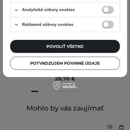
Analytické súbory cookies
Reklamné súbory cookies
POVOLIŤ VŠETKO
NOVINKA
SkinTra + HanGlow - Júlové duo - Peeling Destructor
POTVRDZUJEM POVINNÉ ÚDAJE
30ml + SPF 50+ krém Glow Guard - 50ml
28,70 €
Mohlo by vás zaujímať