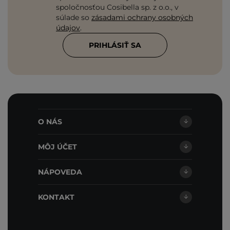
spoločnosťou Cosibella sp. z o.o., v
súlade so
zásadami ochrany osobných
údajov
.
PRIHLÁSIŤ SA
O NÁS
MÔJ ÚČET
NÁPOVEDA
KONTAKT