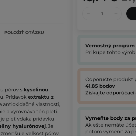
POLOŽIŤ OTÁZKU
Vernostný program
Pri kúpe tohto výro
Odporučte produkt 
41.85
bodov
iu pórov s
kyselinou
Získajte odporúčací
u. Prídavok
extraktu z
 antioxidačné vlastnosti,
ie a vyrovnáva tón pleti.
Vymeňte body za p
je pleť vďaka prídavku
Ak ešte nemáte úče
liny hyalurónovej
. Je
potom vymeniť za pr
 zmenšuje veľkosť pórov,