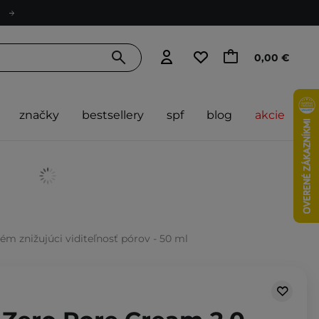
0,00 €
značky
bestsellery
spf
blog
akcie
ém znižujúci viditeľnosť pórov - 50 ml