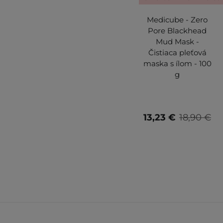
Medicube - Zero
Pore Blackhead
Mud Mask -
Čistiaca pleťová
maska s ílom - 100
g
13,23 €
18,90 €