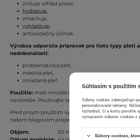
znižuje vzhľad pórov,
hydratuje,
zmatňuje,
vyhladzuje
,
antioxidačný účinok.
Výrobca odporúča prípravok pre tieto typy pleti 
nedokonalosti:
problematická pleť,
mastná pleť,
zmiešaná pleť.
Súhlasím s použitím 
Použitie:
malé množstvo krému naneste
na očisten
nevstrebe. Používajte ráno alebo večer.
Súbory cookies zabezpečujú s
personalizované reklamy. Nižšie
rozhodnúť, či a komu povolíte 
P
red prvým použitím vykonajte test z
nášanlivosti
. 
vymazaním súborov cookies z pr
našom blogovom príspevku
"Test znášanlivosti"
.
Objem:
50 ml
Súbory cookies, kto
Dátum expirácie:
na obale.