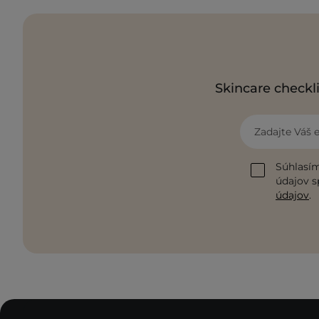
Skincare checkli
Zadajte Váš 
Súhlasím
údajov s
údajov
.