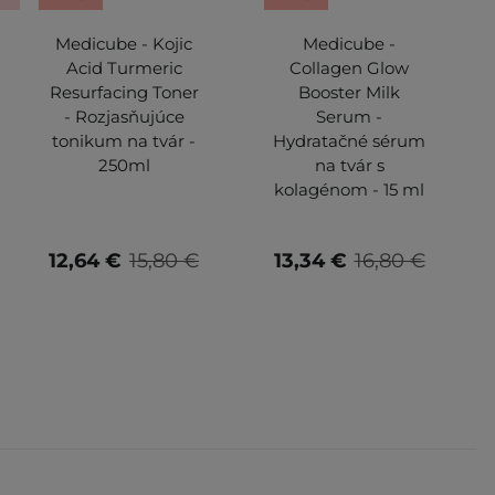
Medicube - Kojic
Medicube -
Acid Turmeric
Collagen Glow
Resurfacing Toner
Booster Milk
- Rozjasňujúce
Serum -
tonikum na tvár -
Hydratačné sérum
250ml
na tvár s
kolagénom - 15 ml
12,64 €
15,80 €
13,34 €
16,80 €