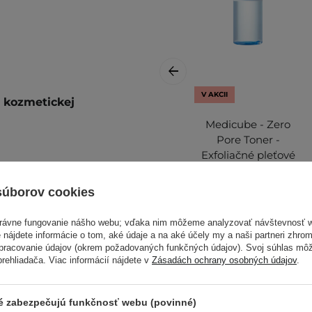
V AKCII
a kozmetickej
Medicube - Zero
Pore Toner -
Exfoliačné pleťové
tonikum s
kyselinami - 250ml
súborov cookies
ú pleť. Rozotrite, kým sa
právne fungovanie nášho webu; vďaka nim môžeme analyzovať návštevnosť 
 nájdete informácie o tom, aké údaje a na aké účely my a naši partneri zhr
12,64 €
15,80 €
spracovanie údajov (okrem požadovaných funkčných údajov). Svoj súhlas mô
Ďalšie informácie nájdete v
ehliadača. Viac informácií nájdete v
Zásadách ochrany osobných údajov
.
ré zabezpečujú funkčnosť webu (povinné)