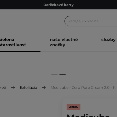
Darčekové karty
Ekologické balenie
Odmeňovací program
Odoslanie do 24 hod.
cielená
naše vlastné
služby
Darčekové karty
starostlivosť
značky
Ekologické balenie
leti
Exfoliácia
Medicube - Zero Pore Cream 2.0 - Kr
AKCIA