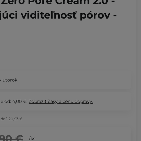
Zero Pore Cream 2.0 -
úci viditeľnosť pórov -
 utorok
e od: 4,00 €.
Zobraziť
časy a cenu dopravy.
 dní:
20,93 €
,90 €
/
ks