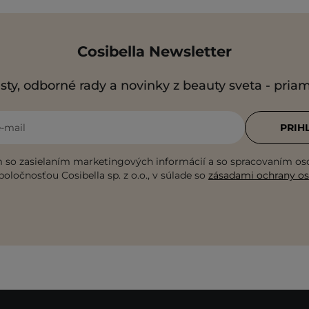
Cosibella Newsletter
sty, odborné rady a novinky z beauty sveta - pria
e-mail
PRIH
 so zasielaním marketingových informácií a so spracovaním o
poločnosťou Cosibella sp. z o.o., v súlade so
zásadami ochrany o