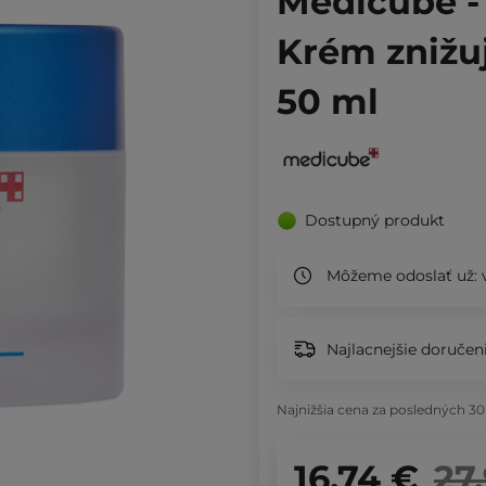
Medicube - 
Krém znižuj
50 ml
Dostupný produkt
Môžeme odoslať už:
v
Najlacnejšie doručeni
Najnižšia cena za posledných 30
16,74 €
27