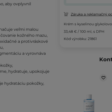
o, aby ovplyvnil
Záruka a reklamačný p
Krém s kyselinou glykolovo
značuje veľmi malou
33,48 €
/
100 ml
, s DPH
ylučovanie kožného mazu,
Kód výrobku: 21861
oxidačné a protivráskové
u,
gmentáciu a vyrovnáva
Kont
okožky,
rme, hydratuje, upokojuje
je hydratáciu pokožky,