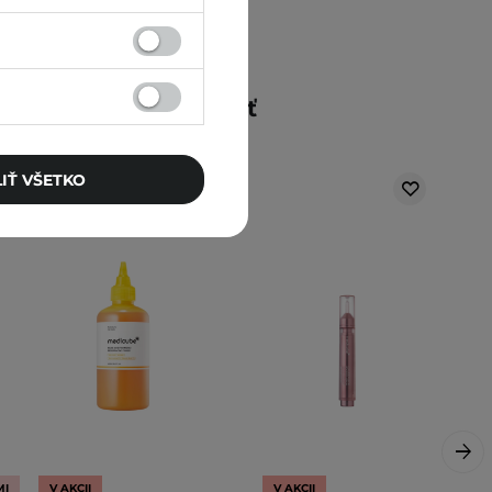
Mohlo by vás zaujímať
IŤ VŠETKO
MI
V AKCII
V AKCII