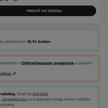
PRIDAŤ DO KOŠÍKA
bku dostanete:
16.74
bodov
priateľom v
Odmeňovacom programe
a získajte
 odkaz
rodukty.
Stačí sa
prihlásiť
.
t,
zaregistrujte
sa a zbierajte body, ktoré môžete
odukty.