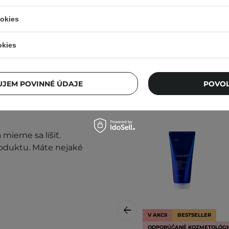
ookies
okies
JEM POVINNÉ ÚDAJE
POVOL
prestaňte prípravok
mierne sa líšiť.
roduktu. Máte nejaké
V AKCII
BESTSELLER
ODPORÚČANÉ KOZMETOLÓG