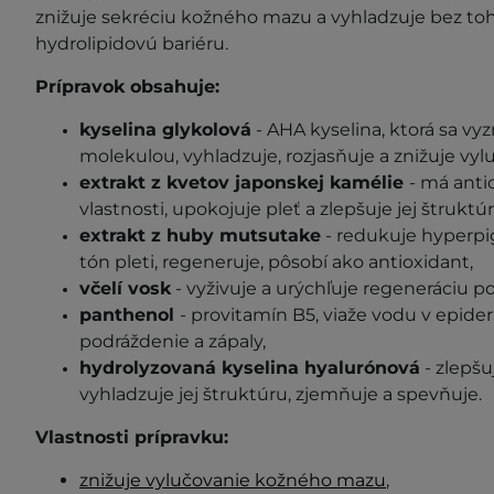
znižuje sekréciu kožného mazu a vyhladzuje bez toh
hydrolipidovú bariéru.
Prípravok obsahuje:
kyselina glykolová
- AHA kyselina, ktorá sa vy
molekulou, vyhladzuje, rozjasňuje a znižuje v
extrakt z kvetov japonskej kamélie
- má anti
vlastnosti, upokojuje pleť a zlepšuje jej štruktúr
extrakt z huby mutsutake
- redukuje hyperpi
tón pleti, regeneruje, pôsobí ako antioxidant,
včelí vosk
- vyživuje a urýchľuje regeneráciu p
panthenol
- provitamín B5, viaže vodu v epide
podráždenie a zápaly,
hydrolyzovaná kyselina hyalurónová
- zlepšu
vyhladzuje jej štruktúru, zjemňuje a spevňuje.
Vlastnosti prípravku:
znižuje vylučovanie kožného mazu
,