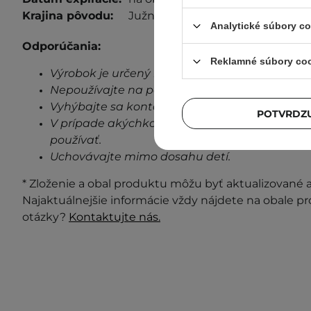
Krajina pôvodu:
Južná Kórea
Analytické súbory c
Odporúčania:
Reklamné súbory co
Výrobok je určený len na vonkajšie použitie.
Nepoužívajte na poškodenú pokožku.
Vyhýbajte sa kontaktu s očami.
POTVRDZU
V prípade akýchkoľvek známok podráždenia, 
používať.
Uchovávajte mimo dosahu detí.
* Zloženie a obal produktu môžu byť aktualizované a 
Najaktuálnejšie informácie vždy nájdete na obale p
otázky?
Kontaktujte nás.