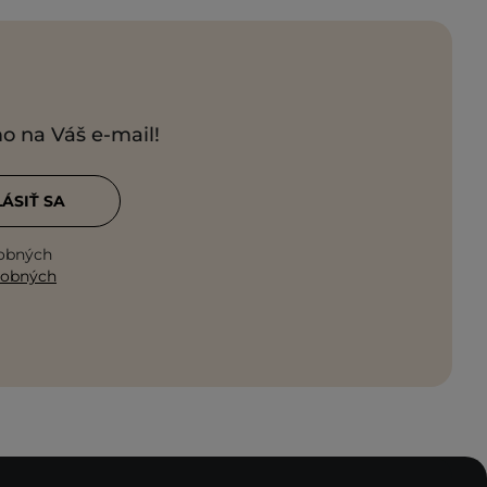
mo na Váš e-mail!
LÁSIŤ SA
sobných
sobných