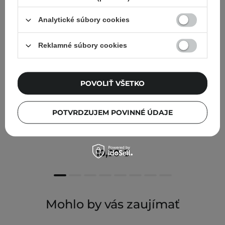
Analytické súbory cookies
Reklamné súbory cookies
POVOLIŤ VŠETKO
POTVRDZUJEM POVINNÉ ÚDAJE
APLB - Exosome Vitamin C EX Cream - Krém na tvár s
vitamínom C a exozómami - 55 ml
10,90 €
Mohlo by vás zaujímať