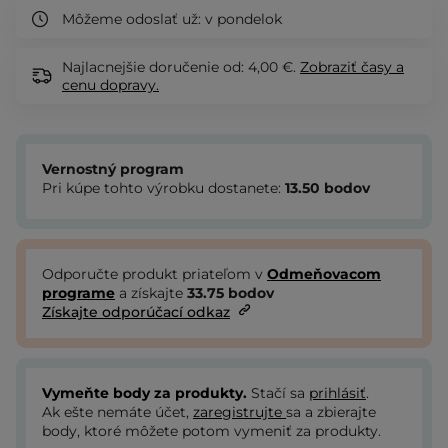
Môžeme odoslať už:
v pondelok
Najlacnejšie doručenie od: 4,00 €.
Zobraziť
časy a
cenu dopravy.
Vernostný program
Pri kúpe tohto výrobku dostanete:
13.50
bodov
Odporučte produkt priateľom v
Odmeňovacom
programe
a získajte
33.75
bodov
Získajte odporúčací odkaz
Vymeňte body za produkty.
Stačí sa
prihlásiť
.
Ak ešte nemáte účet,
zaregistrujte
sa a zbierajte
body, ktoré môžete potom vymeniť za produkty.