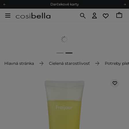
Darčekové karty
Ekologické balenie
Odmeňovací program
Odoslanie do 24 hod.
Darčekové karty
Ekologické balenie
Hlavná stránka
Cielená starostlivosť
Potreby plet