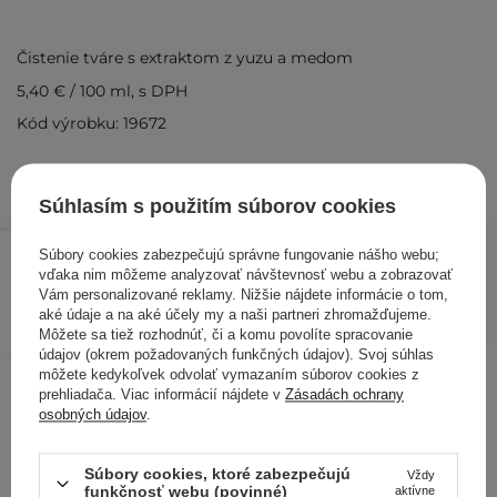
Čistenie tváre s extraktom z yuzu a medom
5,40 €
/
100 ml
, s DPH
Kód výrobku: 19672
Súhlasím s použitím súborov cookies
13,50 €
/
ks
Súbory cookies zabezpečujú správne fungovanie nášho webu;
vďaka nim môžeme analyzovať návštevnosť webu a zobrazovať
Vám personalizované reklamy. Nižšie nájdete informácie o tom,
PRIDAŤ DO KOŠÍKA
aké údaje a na aké účely my a naši partneri zhromažďujeme.
Kontrolovali aj ďalší zákazníci
Môžete sa tiež rozhodnúť, či a komu povolíte spracovanie
údajov (okrem požadovaných funkčných údajov). Svoj súhlas
môžete kedykoľvek odvolať vymazaním súborov cookies z
prehliadača. Viac informácií nájdete v
Zásadách ochrany
osobných údajov
.
Súbory cookies, ktoré zabezpečujú
Vždy
funkčnosť webu (povinné)
aktívne