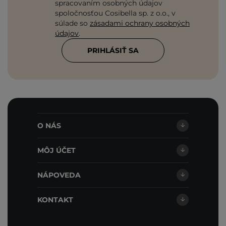
spracovaním osobných údajov
spoločnosťou Cosibella sp. z o.o., v
súlade so
zásadami ochrany osobných
údajov
.
PRIHLÁSIŤ SA
O NÁS
MÔJ ÚČET
NÁPOVEDA
KONTAKT