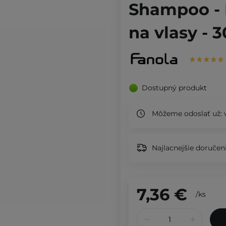
Shampoo -
na vlasy - 
Dostupný produkt
Môžeme odoslať už:
v
Najlacnejšie doručeni
7,36 €
/
ks