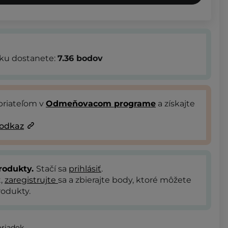
bku dostanete:
7.36
bodov
priateľom v
Odmeňovacom programe
a získajte
 odkaz
rodukty.
Stačí sa
prihlásiť
.
t,
zaregistrujte
sa a zbierajte body, ktoré môžete
odukty.
oriadok