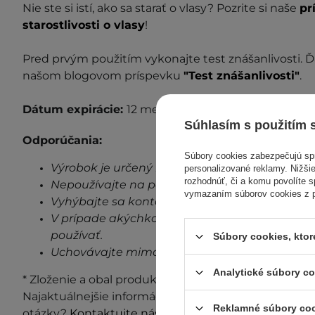
Nie ste si istí, ako sa starať o vlasy? Pozrite si naše
pr
starostlivosti o vlasy
!
P
red prvým použitím vykonajte test z
nášanlivosti
. 
našom blogovom príspevku
"Test znášanlivosti"
.
Dátum expirácie:
12 mesiacov po otvorení.
Súhlasím s použitím 
Odporúčania:
Súbory cookies zabezpečujú s
Výrobok je určený len na vonkajšie použitie.
personalizované reklamy. Nižšie
rozhodnúť, či a komu povolíte 
Nepoužívajte na poškodenú pokožku.
vymazaním súborov cookies z pr
Vyhýbajte sa kontaktu s očami.
V prípade akýchkoľvek známok podráždenia, 
používať.
Súbory cookies, kto
Uchovávajte mimo dosahu detí.
Analytické súbory c
* Zloženie a obal produktu môžu byť aktualizované a 
Najaktuálnejšie informácie vždy nájdete na obale p
Reklamné súbory co
otázky?
Kontaktujte nás.