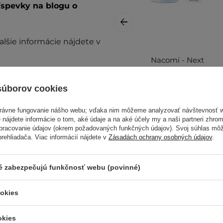
íspevky na blogu o
Ďalšie informácie nájdete v
Nacomi - Next
level - Lifting Eye
Serum - Liftingové
súborov cookies
očné sérum 15 ml
právne fungovanie nášho webu; vďaka nim môžeme analyzovať návštevnosť 
 nájdete informácie o tom, aké údaje a na aké účely my a naši partneri zhr
spracovanie údajov (okrem požadovaných funkčných údajov). Svoj súhlas mô
ehliadača. Viac informácií nájdete v
Zásadách ochrany osobných údajov
.
prestaňte prípravok
8,49 €
10,90 €
ré zabezpečujú funkčnosť webu (povinné)
ookies
mierne sa líšiť.
roduktu. Máte nejaké
okies