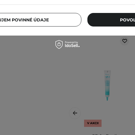
JEM POVINNÉ ÚDAJE
POVOL
V AKCII