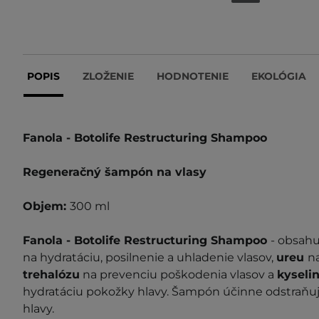
POPIS
ZLOŽENIE
HODNOTENIE
EKOLÓGIA
Fanola - Botolife Restructuring Shampoo
Regeneračný šampón na vlasy
Objem:
300 ml
Fanola - Botolife Restructuring Shampoo
- obsah
na hydratáciu, posilnenie a uhladenie vlasov,
ureu
n
trehalózu
na prevenciu poškodenia vlasov a
kyseli
hydratáciu pokožky hlavy. Šampón účinne odstraňuj
hlavy.