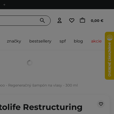
0,00 €
značky
bestsellery
spf
blog
akcie
poo - Regeneračný šampón na vlasy - 300 ml
tolife Restructuring