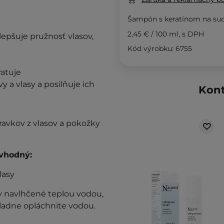
Šampón s keratínom na suc
2,45 €
/
100 ml
, s DPH
zlepšuje pružnosť vlasov,
Kód výrobku: 6755
ratuje
y a vlasy a posilňuje ich
Kont
ravkov z vlasov a pokožky
 vhodný:
lasy
y navlhčené teplou vodou,
kladne opláchnite vodou.