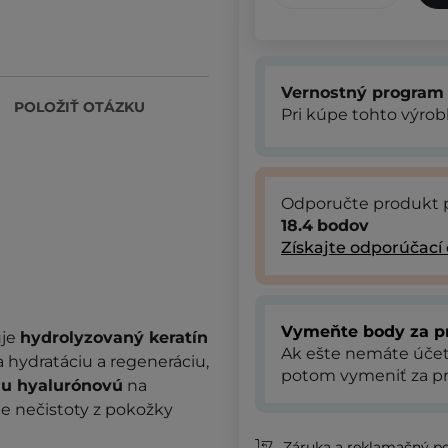
Vernostný program
POLOŽIŤ OTÁZKU
Pri kúpe tohto výro
Odporučte produkt 
18.4
bodov
Získajte odporúčací
Vymeňte body za p
uje
hydrolyzovaný keratín
Ak ešte nemáte úče
a hydratáciu a regeneráciu,
potom vymeniť za pr
nu hyalurónovú
na
e nečistoty z pokožky
Záruka a reklamačný p