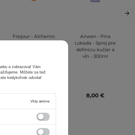
Fraijour - Alchemic
Anwen - Pina
Ginsenoside
Lokada - Sprej pre
Contour Eye
definíciu kučier a
Serum - Sérum
vĺn - 300ml
pod oči so
webu a zobrazovať Vám
ženšenom - 25ml
omažďujeme. Môžete sa tiež
žete kedykoľvek odvolať
9,80 €
8,00 €
Vždy aktívne