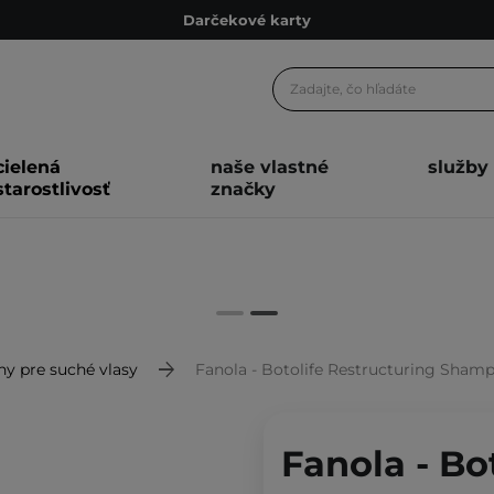
Darčekové karty
Ekologické balenie
Odmeňovací program
Odoslanie do 24 hod.
cielená
naše vlastné
služby
Darčekové karty
starostlivosť
značky
Ekologické balenie
y pre suché vlasy
Fanola - Botolife Restructuring Sham
Fanola - Bo