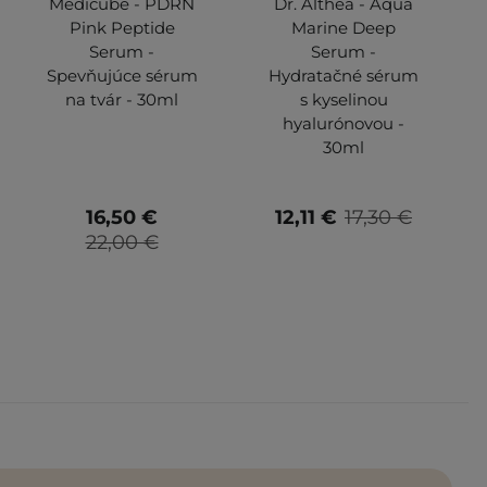
Medicube - PDRN
Dr. Althea - Aqua
Pink Peptide
Marine Deep
Serum -
Serum -
Spevňujúce sérum
Hydratačné sérum
na tvár - 30ml
s kyselinou
hyalurónovou -
30ml
16,50 €
12,11 €
17,30 €
22,00 €