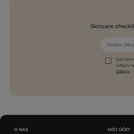
Skincare checkli
Zadajte Váš 
Súhlasím
údajov s
údajov
.
O NÁS
MÔJ ÚČET