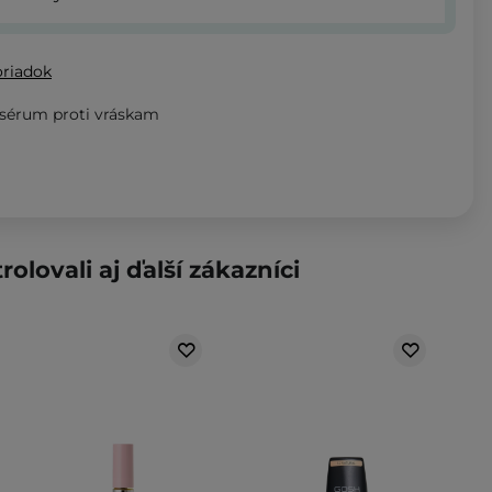
oriadok
 sérum proti vráskam
rolovali aj ďalší zákazníci