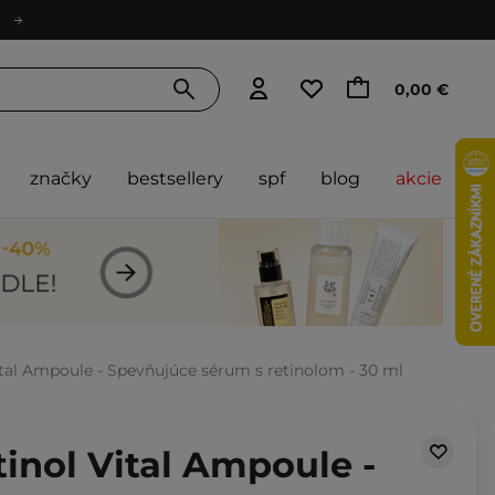
0,00 €
značky
bestsellery
spf
blog
akcie
Vital Ampoule - Spevňujúce sérum s retinolom - 30 ml
etinol Vital Ampoule -