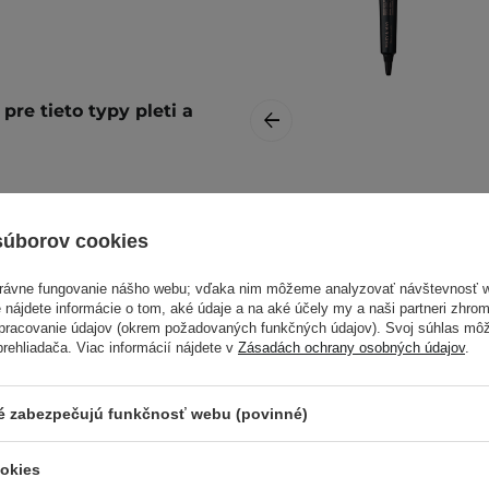
re tieto typy pleti a
Mary&May -
Idebenone
súborov cookies
Blackberry Intense
Cream - Krém
právne fungovanie nášho webu; vďaka nim môžeme analyzovať návštevnosť 
proti vráskam s
 nájdete informácie o tom, aké údaje a na aké účely my a naši partneri zhr
idebenónom - 12 g
spracovanie údajov (okrem požadovaných funkčných údajov). Svoj súhlas mô
ehliadača. Viac informácií nájdete v
Zásadách ochrany osobných údajov
.
stenú pleť. Počas dňa
ré zabezpečujú funkčnosť webu (povinné)
ac informácií nájdete v
6,90 €
ookies