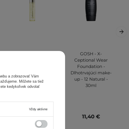
Etude House - My
GOSH - X-
Lash Serum -
Ceptional Wear
Sérum na riasy -
Foundation -
18g
Dlhotrvajúci make-
webu a zobrazovať Vám
up - 12 Natural -
omažďujeme. Môžete sa tiež
30ml
žete kedykoľvek odvolať
Vždy aktívne
9,90 €
11,40 €