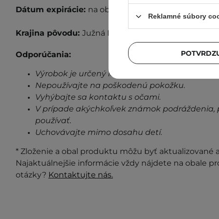
Dátum expirácie:
na obale.
Reklamné súbory co
Krajina pôvodu:
Južná Kórea
POTVRDZU
Odporúčania:
Výrobok je určený len na vonkajšie použitie.
Nepoužívajte na poškodenú pokožku.
Vyhýbajte sa kontaktu s očami.
V prípade akýchkoľvek známok podráždenia, 
používať.
Uchovávajte mimo dosahu detí.
* Zloženie a obal produktu môžu byť aktualizované a 
Najaktuálnejšie informácie vždy nájdete na obale p
otázky?
Kontaktujte nás.