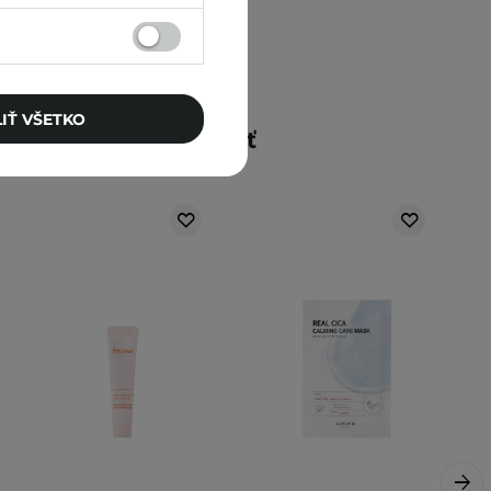
IŤ VŠETKO
Mohlo by vás zaujímať