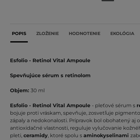
POPIS
ZLOŽENIE
HODNOTENIE
EKOLÓGIA
Esfolio - Retinol Vital Ampoule
Spevňujúce sérum s retinolom
Objem:
30 ml
Esfolio - Retinol Vital Ampoule
- pleťové sérum s
r
bojuje proti vráskam, spevňuje, zosvetľuje pigment
zápaly a nedokonalosti. Prípravok bol obohatený aj 
antioxidačné vlastnosti, reguluje vylučovanie kožn
pleti,
ceramidy
, ktoré spolu s
aminokyselinami
zab