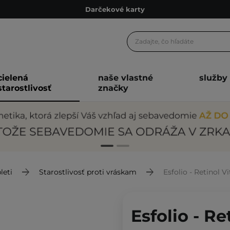
Darčekové karty
Ekologické balenie
Odmeňovací program
Odoslanie do 24 hod.
cielená
naše vlastné
služby
Darčekové karty
starostlivosť
značky
Ekologické balenie
leti
Starostlivosť proti vráskam
Esfolio - Retinol 
Esfolio - R