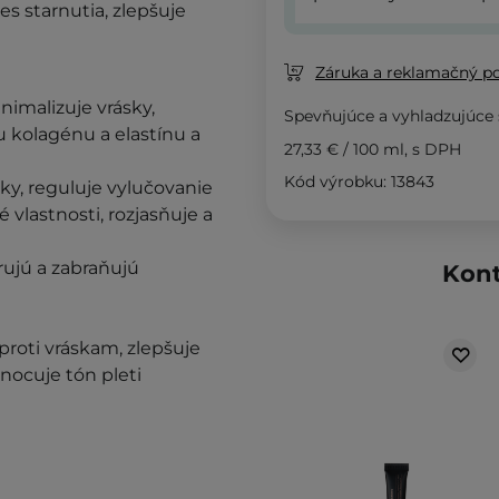
es starnutia, zlepšuje
Záruka a reklamačný p
inimalizuje vrásky,
Spevňujúce a vyhladzujúce
u kolagénu a elastínu a
27,33 €
/
100 ml
, s DPH
Kód výrobku: 13843
ky, reguluje vylučovanie
vlastnosti, rozjasňuje a
rujú a zabraňujú
Kont
proti vráskam, zlepšuje
dnocuje tón pleti