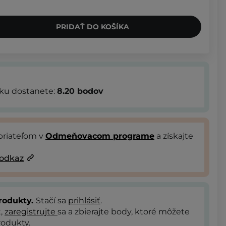
PRIDAŤ DO KOŠÍKA
bku dostanete:
8.20
bodov
priateľom v
Odmeňovacom programe
a získajte
 odkaz
rodukty.
Stačí sa
prihlásiť
.
t,
zaregistrujte
sa a zbierajte body, ktoré môžete
odukty.