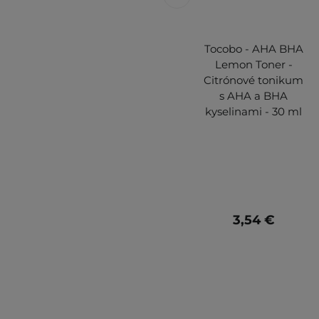
Tocobo - AHA BHA
Lemon Toner -
Citrónové tonikum
s AHA a BHA
kyselinami - 30 ml
3,54 €