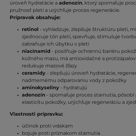
úroveň hydratácie a
adenozín
, ktorý spomaľuje proc
pružnosť pleti a urýchľuje proces regenerácie.
Prípravok obsahuje:
retinol
- vyhladzuje, zlepšuje štruktúru pleti, m
zjednocuje tón pleti, spevňuje, stimuluje tvorb
zabraňuje ich úbytku v pleti
niacínamid
- posilňuje ochrannú bariéru pokož
kožného mazu, má antioxidačné a protizápalové 
redukuje mazové žľazy
ceramidy
- zlepšujú úroveň hydratácie, regene
nadmernému odparovaniu vody z pokožky
aminokyseliny
- hydratujú
adenozín
- spomaľuje proces starnutia, pôsobí 
elasticitu pokožky, urýchľuje regeneráciu a zje
Vlastnosti prípravku:
účinok proti vráskam
bojuje proti príznakom starnutia