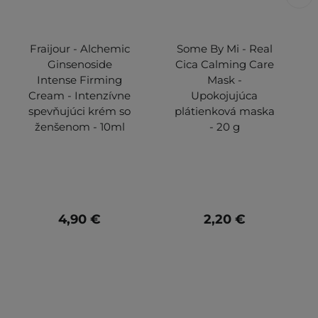
Fraijour - Alchemic
Some By Mi - Real
Ginsenoside
Cica Calming Care
Intense Firming
Mask -
Cream - Intenzívne
Upokojujúca
spevňujúci krém so
plátienková maska
ženšenom - 10ml
- 20 g
4,90 €
2,20 €