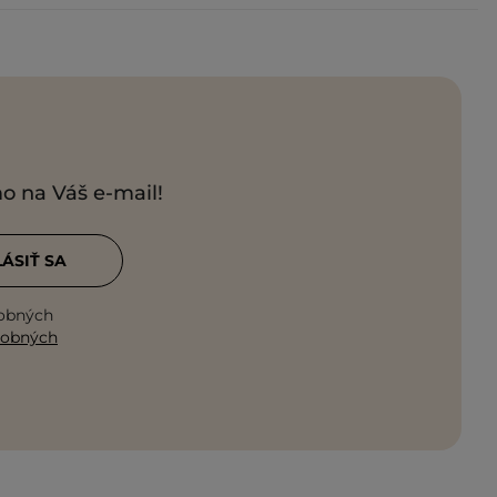
mo na Váš e-mail!
LÁSIŤ SA
sobných
sobných