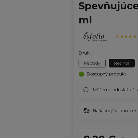
Spevňujúce
ml
Druh:
Peptidy
Retinol
Dostupný produkt
Môžeme odoslať už:
v
Najlacnejšie doručeni