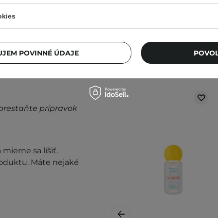
okies
JEM POVINNÉ ÚDAJE
POVOL
prestaňte prípravok
mierne sa líšiť.
roduktu. Máte nejaké