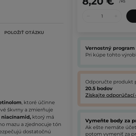
8,20 €
/
ks
POLOŽIŤ OTÁZKU
Vernostný program
Pri kúpe tohto výro
Odporučte produkt 
20.5
bodov
Získajte odporúčací
etinolom
, ktoré účinne
ové škvrny a zmierňuje
o
niacínamid,
ktorý má
Vymeňte body za p
ého mazu a zjednocuje tón
Ak ešte nemáte úče
ezpečujú dostatočnú
potom vymeniť za pr