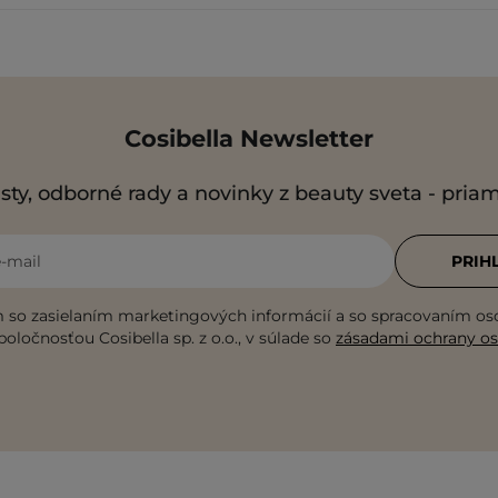
Cosibella Newsletter
sty, odborné rady a novinky z beauty sveta - pria
e-mail
PRIH
 so zasielaním marketingových informácií a so spracovaním o
poločnosťou Cosibella sp. z o.o., v súlade so
zásadami ochrany o