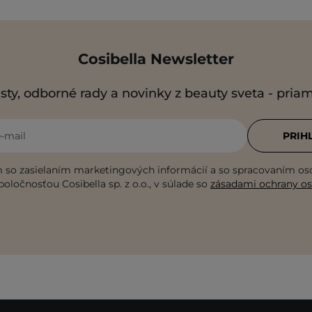
Cosibella Newsletter
sty, odborné rady a novinky z beauty sveta - pria
e-mail
PRIH
 so zasielaním marketingových informácií a so spracovaním o
poločnosťou Cosibella sp. z o.o., v súlade so
zásadami ochrany o