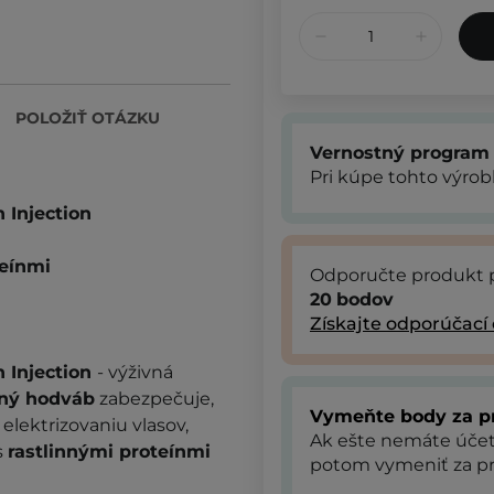
POLOŽIŤ OTÁZKU
Vernostný program
Pri kúpe tohto výro
 Injection
eínmi
Odporučte produkt 
20
bodov
Získajte odporúčací
 Injection
- výživná
ný hodváb
zabezpečuje,
Vymeňte body za p
elektrizovaniu vlasov,
Ak ešte nemáte úče
s
rastlinnými proteínmi
potom vymeniť za pr