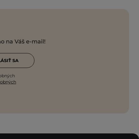
mo na Váš e-mail!
LÁSIŤ SA
sobných
sobných