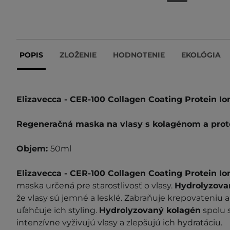
POPIS
ZLOŽENIE
HODNOTENIE
EKOLÓGIA
Elizavecca -
CER-100 Collagen Coating Protein Ion
Regeneračná maska na vlasy s kolagénom a prot
Objem:
50ml
Elizavecca -
CER-100 Collagen Coating Protein Ion
maska určená pre starostlivosť o vlasy.
Hydrolyzova
že vlasy sú jemné a lesklé. Zabraňuje krepovateniu a 
uľahčuje ich styling.
Hydrolyzovaný kolagén
spolu 
intenzívne vyživujú vlasy a zlepšujú ich hydratáciu.