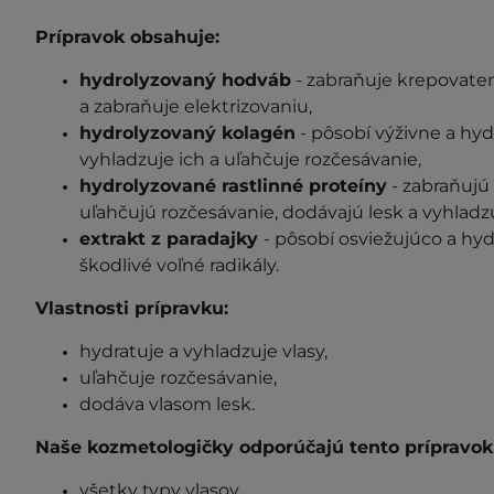
Prípravok obsahuje:
hydrolyzovaný hodváb
- zabraňuje krepovaten
a zabraňuje elektrizovaniu,
hydrolyzovaný kolagén
- pôsobí výživne a hyd
vyhladzuje ich a uľahčuje rozčesávanie,
hydrolyzované rastlinné proteíny
- zabraňujú 
uľahčujú rozčesávanie, dodávajú lesk a vyhladz
extrakt z paradajky
- pôsobí osviežujúco a hyd
škodlivé voľné radikály.
Vlastnosti prípravku:
hydratuje a vyhladzuje vlasy,
uľahčuje rozčesávanie,
dodáva vlasom lesk.
Naše kozmetologičky odporúčajú tento prípravok 
všetky typy vlasov.