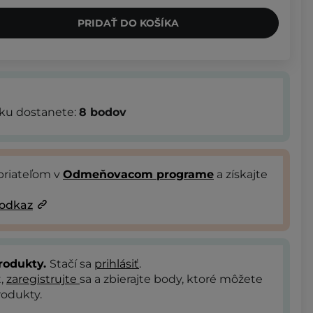
PRIDAŤ DO KOŠÍKA
bku dostanete:
8
bodov
priateľom v
Odmeňovacom programe
a získajte
 odkaz
rodukty.
Stačí sa
prihlásiť
.
t,
zaregistrujte
sa a zbierajte body, ktoré môžete
odukty.