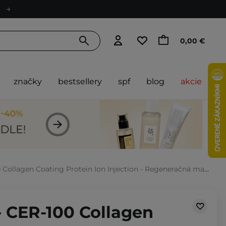
0,00 €
značky
bestsellery
spf
blog
akcie
Coating Protein Ion Injection - Regeneračná maska na vlasy s kolagénom a proteínmi - 50ml
- CER-100 Collagen