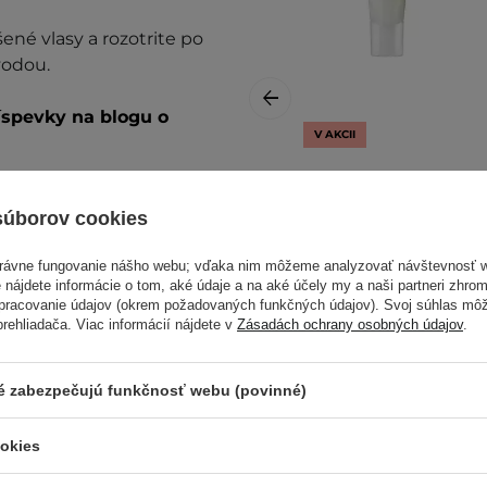
é vlasy a rozotrite po
vodou.
íspevky na blogu o
V AKCII
Aromatica -
Ďalšie informácie nájdete v
Rosemary Scalp
súborov cookies
Scrub -
Rozmarínový
právne fungovanie nášho webu; vďaka nim môžeme analyzovať návštevnosť 
peeling pre
 nájdete informácie o tom, aké údaje a na aké účely my a naši partneri zhr
mastnú pokožku
spracovanie údajov (okrem požadovaných funkčných údajov). Svoj súhlas mô
hlavy - 165g
ehliadača. Viac informácií nájdete v
Zásadách ochrany osobných údajov
.
ré zabezpečujú funkčnosť webu (povinné)
11,61 €
13,90 €
ookies