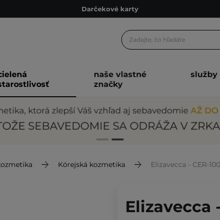
Darčekové karty
Ekologické balenie
Odmeňovací program
Odoslanie do 24 hod.
cielená
naše vlastné
služby
Darčekové karty
starostlivosť
značky
Ekologické balenie
kozmetika
Kórejská kozmetika
Elizavecca - CER-100 Collagen 
Elizavecca 