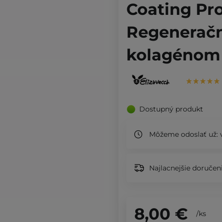
Coating Pro
Regeneračn
kolagénom 
Dostupný produkt
Môžeme odoslať už:
v
Najlacnejšie doručeni
8,00 €
/
ks