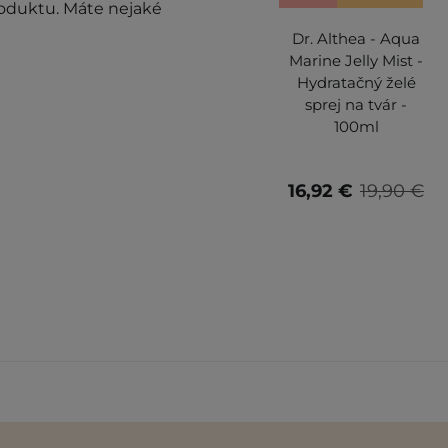
roduktu. Máte nejaké
Dr. Althea - Aqua
Marine Jelly Mist -
Hydratačný želé
sprej na tvár -
100ml
16,92 €
19,90 €