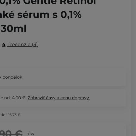
 0,1% Gentle Retinol
hké sérum s 0,1%
- 30ml
4
Recenzie
3
v pondelok
e od: 4,00 €.
Zobraziť
časy a cenu dopravy.
 dní:
16,73 €
,90 €
/
ks