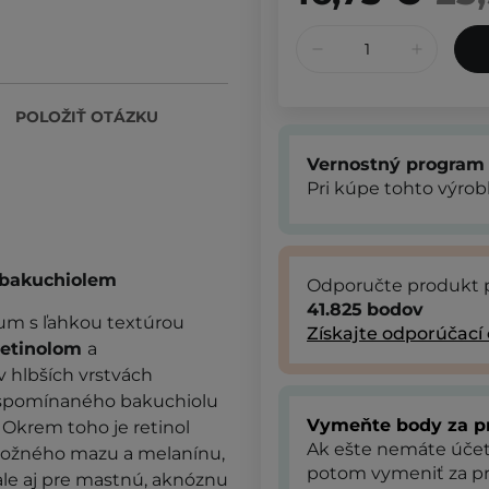
POLOŽIŤ OTÁZKU
Vernostný program
Pri kúpe tohto výro
 bakuchiolem
Odporučte produkt 
41.825
bodov
um s ľahkou textúrou
Získajte odporúčací
retinolom
a
v hlbších vrstvách
u spomínaného bakuchiolu
Vymeňte body za p
 Okrem toho je retinol
Ak ešte nemáte úče
 kožného mazu a melanínu,
potom vymeniť za pr
ale aj pre mastnú, aknóznu