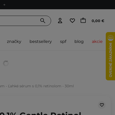
0,00 €
značky
bestsellery
spf
blog
akcie
rum - Ľahké sérum s 0,1% retinolom - 30ml