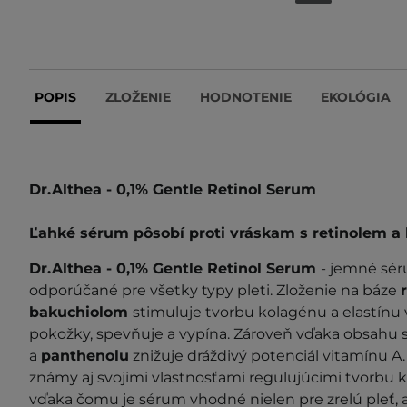
POPIS
ZLOŽENIE
HODNOTENIE
EKOLÓGIA
Dr.Althea - 0,1% Gentle Retinol Serum
Ľahké sérum pôsobí proti vráskam s retinolem a
Dr.Althea - 0,1% Gentle Retinol Serum
- jemné sér
odporúčané pre všetky typy pleti. Zloženie na báze
bakuchiolom
stimuluje tvorbu kolagénu a elastínu 
pokožky, spevňuje a vypína. Zároveň vďaka obsah
a
panthenolu
znižuje dráždivý potenciál vitamínu A.
známy aj svojimi vlastnosťami regulujúcimi tvorbu
vďaka čomu je sérum vhodné nielen pre zrelú pleť, 