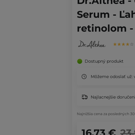
Dr.Althea -
Serum - Ľa
retinolom 
Dostupný produkt
Môžeme odoslať už:
Najlacnejšie doručeni
Najnižšia cena za posledných 30
16,73 €
23