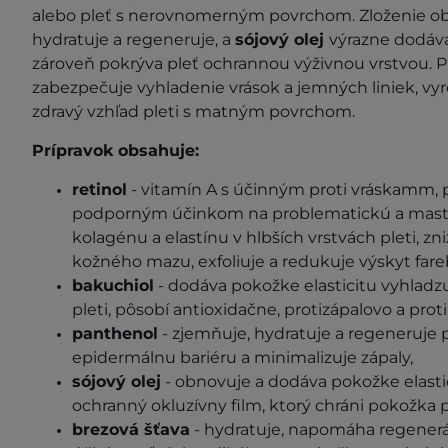
alebo pleť s nerovnomerným povrchom. Zloženie 
hydratuje a regeneruje, a
sójový olej
výrazne dodáva
zároveň pokrýva pleť ochrannou výživnou vrstvou. P
zabezpečuje vyhladenie vrások a jemných liniek, vyr
zdravý vzhľad pleti s matným povrchom.
Prípravok obsahuje:
retinol
- vitamín A s účinným proti vráskamm, 
podporným účinkom na problematickú a mastnú
kolagénu a elastínu v hlbších vrstvách pleti, 
kožného mazu, exfoliuje a redukuje výskyt far
bakuchiol
- dodáva pokožke elasticitu vyhladz
pleti, pôsobí antioxidačne, protizápalovo a proti
panthenol
- zjemňuje, hydratuje a regeneruje 
epidermálnu bariéru a minimalizuje zápaly,
sójový olej
- obnovuje a dodáva pokožke elasti
ochranný okluzívny film, ktorý chráni pokožka p
brezová šťava
- hydratuje, napomáha regeneráci