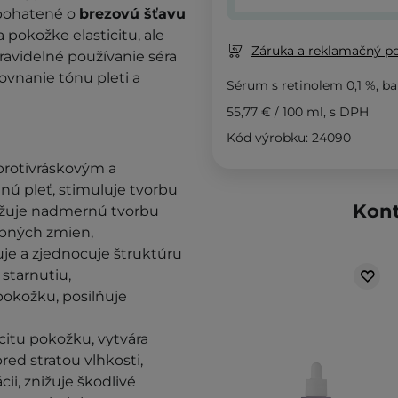
obohatené o
brezovú šťavu
 pokožke elasticitu, ale
Záruka a reklamačný p
ravidelné používanie séra
ovnanie tónu pleti a
Sérum s retinolem 0,1 %, 
55,77 €
/
100 ml
, s DPH
Kód výrobku: 24090
protivráskovým a
 pleť, stimuluje tvorbu
Kont
znižuje nadmernú tvorbu
ebných zmien,
uje a zjednocuje štruktúru
 starnutiu,
pokožku, posilňuje
citu pokožku, vytvára
red stratou vlhkosti,
i, znižuje škodlivé