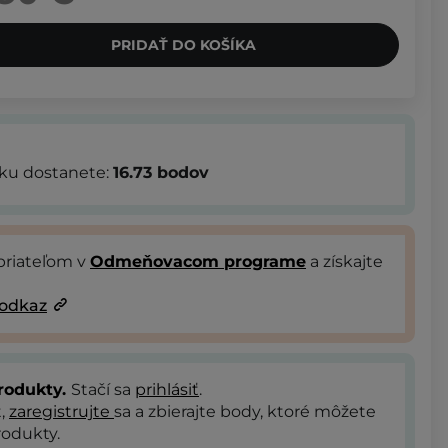
PRIDAŤ DO KOŠÍKA
bku dostanete:
16.73
bodov
priateľom v
Odmeňovacom programe
a získajte
 odkaz
rodukty.
Stačí sa
prihlásiť
.
t,
zaregistrujte
sa a zbierajte body, ktoré môžete
odukty.