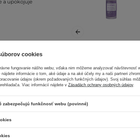
e a upokojuje
súborov cookies
Neogen -
Dermalogy Real
právne fungovanie nášho webu; vďaka nim môžeme analyzovať návštevnosť 
Bakuchiol Firming
 nájdete informácie o tom, aké údaje a na aké účely my a naši partneri zhr
Serum -
spracovanie údajov (okrem požadovaných funkčných údajov). Svoj súhlas mô
a kozmetickej
Spevňujúce sérum
ehliadača. Viac informácií nájdete v
Zásadách ochrany osobných údajov
.
s bakuchiolom -
30ml
ré zabezpečujú funkčnosť webu (povinné)
30,20 €
ookies
okies