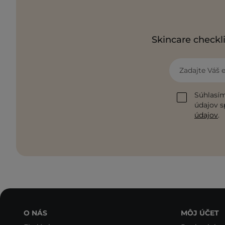
Skincare checkli
Zadajte Váš 
Súhlasím
údajov s
údajov
.
O NÁS
MÔJ ÚČET