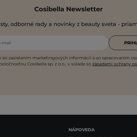
Cosibella Newsletter
sty, odborné rady a novinky z beauty sveta - pria
e-mail
PRIH
 so zasielaním marketingových informácií a so spracovaním o
poločnosťou Cosibella sp. z o.o., v súlade so
zásadami ochrany o
NÁPOVEDA