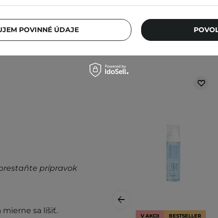
tvár. Naneste niekoľko
JEM POVINNÉ ÚDAJE
POVOL
Ďalšie informácie nájdete v
prestaňte prípravok
mierne sa líšiť.
V AKCII
BESTSELLER