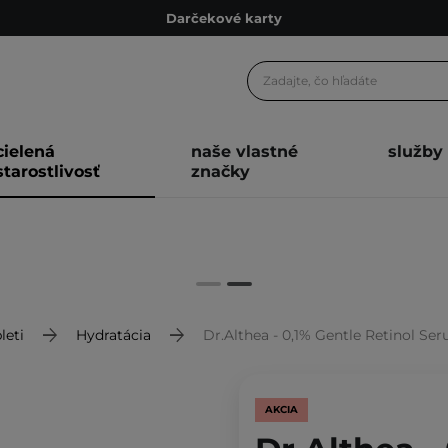
Darčekové karty
Ekologické balenie
Odmeňovací program
Odoslanie do 24 hod.
cielená
naše vlastné
služby
Darčekové karty
starostlivosť
značky
Ekologické balenie
leti
Hydratácia
Dr.Althea - 0,1% Gentle Retinol Se
AKCIA