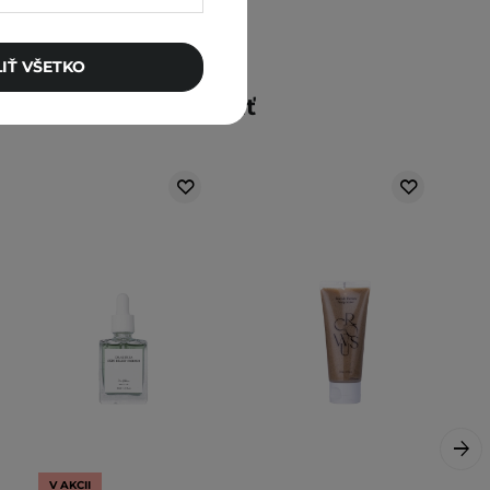
IŤ VŠETKO
Mohlo by vás zaujímať
V AKCII