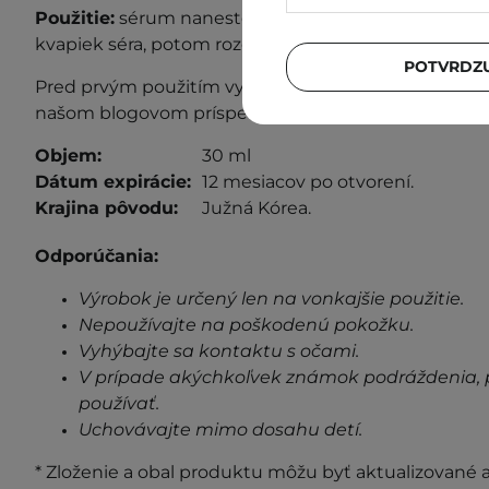
Použitie:
sérum naneste na vyčistenú a tonizovanú 
kvapiek séra, potom rozotrite.
POTVRDZU
P
red prvým použitím vykonajte test z
nášanlivosti
. 
našom blogovom príspevku
"Test znášanlivosti"
.
Objem:
30 ml
Dátum expirácie:
12 mesiacov po otvorení.
Krajina pôvodu:
Južná Kórea.
Odporúčania:
Výrobok je určený len na vonkajšie použitie.
Nepoužívajte na poškodenú pokožku.
Vyhýbajte sa kontaktu s očami.
V prípade akýchkoľvek známok podráždenia, 
používať.
Uchovávajte mimo dosahu detí.
* Zloženie a obal produktu môžu byť aktualizované a 