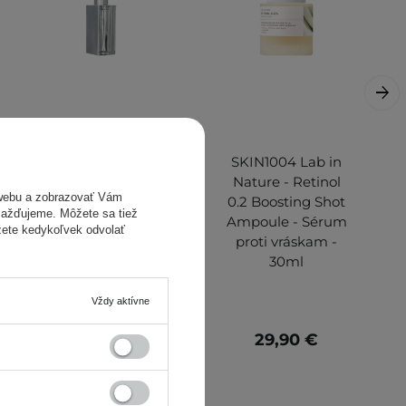
Glint - Glow Lip
SKIN1004 Lab in
Balm - 10 Ballet
Nature - Retinol
webu a zobrazovať Vám
Shoes - Lesklý
0.2 Boosting Shot
omažďujeme. Môžete sa tiež
balzam na pery -
Ampoule - Sérum
žete kedykoľvek odvolať
3g
proti vráskam -
30ml
Vždy aktívne
23,50 €
29,90 €