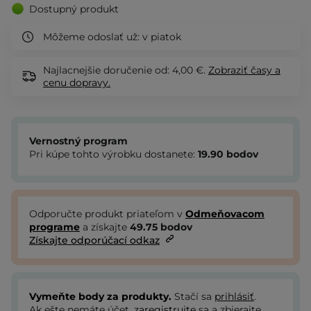
Dostupný produkt
Môžeme odoslať už:
v piatok
Najlacnejšie doručenie od: 4,00 €.
Zobraziť
časy a
cenu dopravy.
Vernostný program
Pri kúpe tohto výrobku dostanete:
19.90
bodov
Odporučte produkt priateľom v
Odmeňovacom
programe
a získajte
49.75
bodov
Získajte odporúčací odkaz
Vymeňte body za produkty.
Stačí sa
prihlásiť
.
Ak ešte nemáte účet,
zaregistrujte
sa a zbierajte