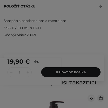
POLOŽIŤ OTÁZKU
Šampón s panthenolom a mentolom
3,98 €
/
100 ml
, s DPH
Kód výrobku: 20021
19,90 €
/
ks
PRIDAŤ DO KOŠÍKA
Kontrolovali aj ďalší zákazníci