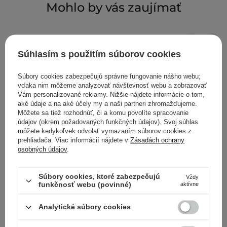
Mohlo by vás zaujímať
Súhlasím s použitím súborov cookies
Súbory cookies zabezpečujú správne fungovanie nášho webu;
vďaka nim môžeme analyzovať návštevnosť webu a zobrazovať
Vám personalizované reklamy. Nižšie nájdete informácie o tom,
aké údaje a na aké účely my a naši partneri zhromažďujeme.
Môžete sa tiež rozhodnúť, či a komu povolíte spracovanie
údajov (okrem požadovaných funkčných údajov). Svoj súhlas
môžete kedykoľvek odvolať vymazaním súborov cookies z
prehliadača. Viac informácií nájdete v
Zásadách ochrany
osobných údajov
.
Súbory cookies, ktoré zabezpečujú
Vždy
funkčnosť webu (povinné)
aktívne
Tołpa - Dermo Intima - Regeneračný gél na intímnu
Analytické súbory cookies
hygienu - 195ml