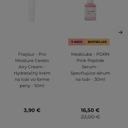
V AKCII
BESTSELLER
Fraijour - Pro
Medicube - PDRN
Moisture Cerato
Pink Peptide
Airy Cream -
Serum -
Hydratačný krém
Spevňujúce sérum
na tvár vo forme
na tvár - 30ml
peny - 10ml
3,90 €
16,50 €
22,00 €