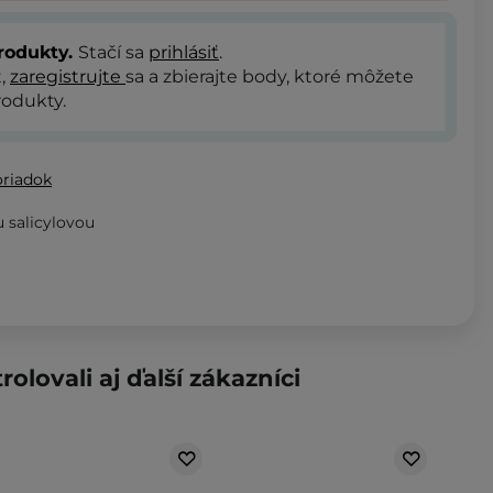
rodukty.
Stačí sa
prihlásiť
.
t,
zaregistrujte
sa a zbierajte body, ktoré môžete
odukty.
oriadok
 salicylovou
rolovali aj ďalší zákazníci