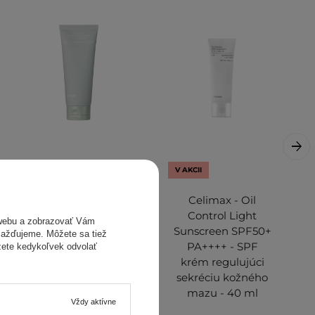
V AKCII
Celimax -
Celimax - Oil
Ji.Woo.Gae Baking
Control Light
webu a zobrazovať Vám
Soda Deep Pore
Sunscreen SPF50+
omažďujeme. Môžete sa tiež
Foam Cleansing -
PA++++ - SPF
žete kedykoľvek odvolať
Hĺbkovo čistiaca
krém regulujúci
pena na tvár - 150
sekréciu kožného
ml
mazu - 40 ml
Vždy aktívne