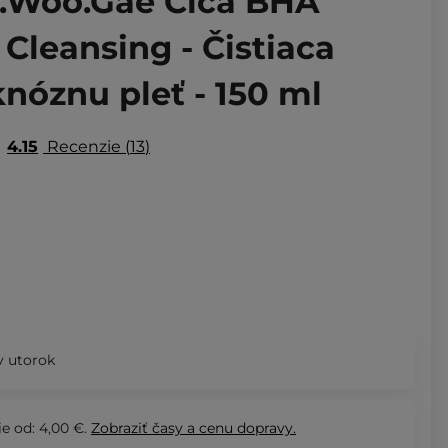
Ji.Woo.Gae Cica BHA
Cleansing - Čistiaca
nóznu pleť - 150 ml
4.15
Recenzie
13
 utorok
e od: 4,00 €.
Zobraziť
časy a cenu dopravy.