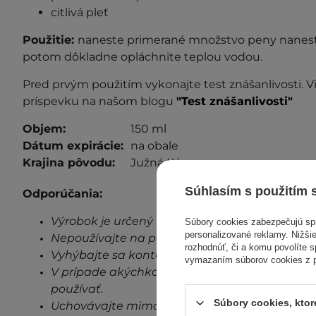
citlivá pleť
Použitie:
naneste primerané množstvo peny
nanes
potom dôkladne opláchnite teplou vodou.
Pred prvým použitím vykonajte test znášanlivosti. Vi
príspevku na našom blogu
"Test znášanlivosti"
Objem:
150 ml
Dátum expirácie:
na obale
Krajina pôvodu:
Južná Kórea
Súhlasím s použitím 
Odporúčania:
Výrobok je určený len na vonkajšie použitie.
Súbory cookies zabezpečujú s
personalizované reklamy. Nižšie
Nepoužívajte na poškodenú pokožku.
rozhodnúť, či a komu povolíte 
Vyhýbajte sa kontaktu s očami.
vymazaním súborov cookies z pr
V prípade akýchkoľvek známok podráždenia, 
používať.
Súbory cookies, kto
Uchovávajte mimo dosahu detí.