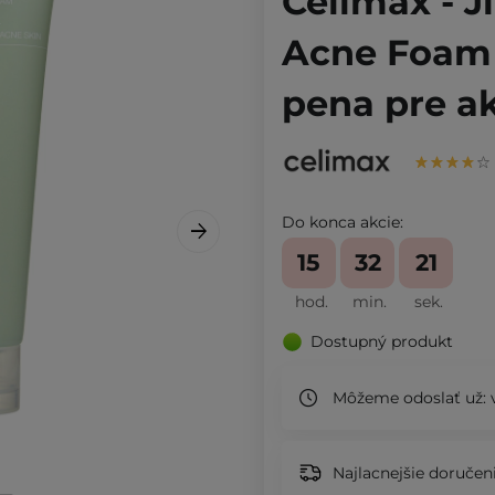
Celimax - 
Acne Foam 
pena pre ak
Do konca akcie:
15
32
20
hod.
min.
sek.
Dostupný produkt
Môžeme odoslať už:
v
Najlacnejšie doručeni