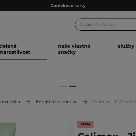
Darčekové karty
Ekologické balenie
Odmeňovací program
Odoslanie do 24 hod.
cielená
naše vlastné
služby
Darčekové karty
starostlivosť
značky
Ekologické balenie
kozmetika
Kórejská kozmetika
Celimax - Ji.Woo.Gae Ci
AKCIA