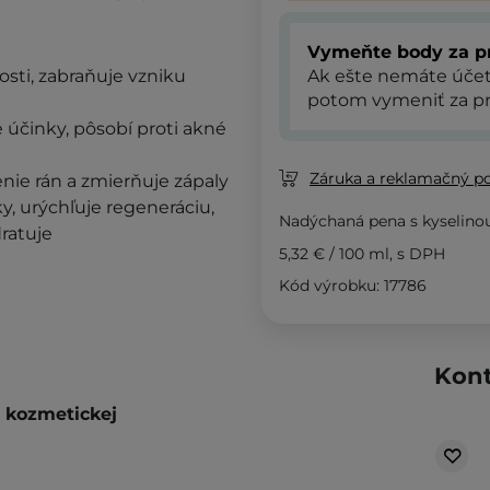
Vymeňte body za p
sti,
zabraňuje vzniku
Ak ešte nemáte úče
potom vymeniť za pr
e účinky, pôsobí
proti akné
Záruka a reklamačný p
enie rán a zmierňuje zápaly
y, urýchľuje regeneráciu,
Nadýchaná pena s kyselinou
ratuje
5,32 €
/
100 ml
, s DPH
Kód výrobku: 17786
Kont
a kozmetickej