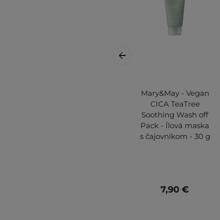
Mary&May - Vegan
CICA TeaTree
Soothing Wash off
Pack - Ílová maska
s čajovníkom - 30 g
7,90 €