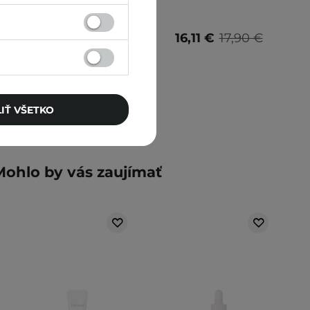
15,50 €
16,11 €
17,90 €
IŤ VŠETKO
Mohlo by vás zaujímať