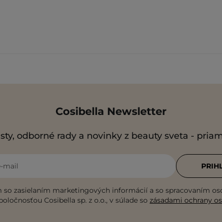
Cosibella Newsletter
sty, odborné rady a novinky z beauty sveta - pria
e-mail
PRIH
 so zasielaním marketingových informácií a so spracovaním o
poločnosťou Cosibella sp. z o.o., v súlade so
zásadami ochrany o