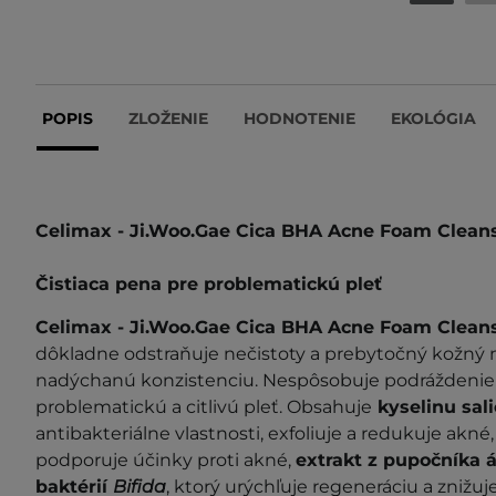
POPIS
ZLOŽENIE
HODNOTENIE
EKOLÓGIA
Celimax - Ji.Woo.Gae Cica BHA Acne Foam Clean
Čistiaca pena pre problematickú pleť
Celimax - Ji.Woo.Gae Cica BHA Acne Foam Clean
dôkladne odstraňuje nečistoty a prebytočný kožný 
nadýchanú konzistenciu. Nespôsobuje podráždenie 
problematickú a citlivú pleť. Obsahuje
kyselinu sal
antibakteriálne vlastnosti, exfoliuje a redukuje akné
podporuje účinky proti akné,
extrakt z pupočníka 
baktérií
Bifida
, ktorý urýchľuje regeneráciu a znižuj