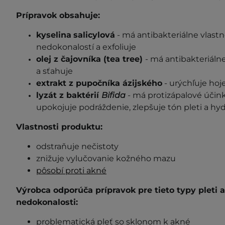
Prípravok obsahuje:
kyselina
salicylová
- má antibakteriálne vlastno
nedokonalostí a exfoliuje
olej z čajovníka (tea tree)
- má antibakteriáln
a sťahuje
extrakt z pupočníka ázijského
-
urýchľuje hoj
lyzát z baktérií
Bifida
- má protizápalové účink
upokojuje podráždenie, zlepšuje tón pleti a hyd
Vlastnosti produktu:
odstraňuje nečistoty
znižuje vylučovanie kožného mazu
pôsobí proti akné
Výrobca odporúča prípravok pre tieto typy pleti 
nedokonalosti:
problematická pleť so sklonom k akné