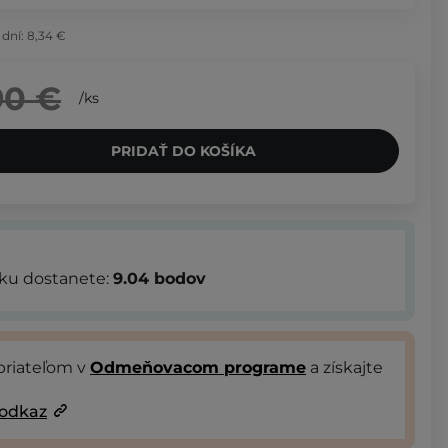
 dní:
8,34 €
90 €
/
ks
PRIDAŤ DO KOŠÍKA
bku dostanete:
9.04
bodov
priateľom v
Odmeňovacom programe
a získajte
 odkaz