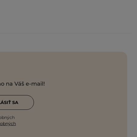
mo na Váš e-mail!
LÁSIŤ SA
sobných
sobných