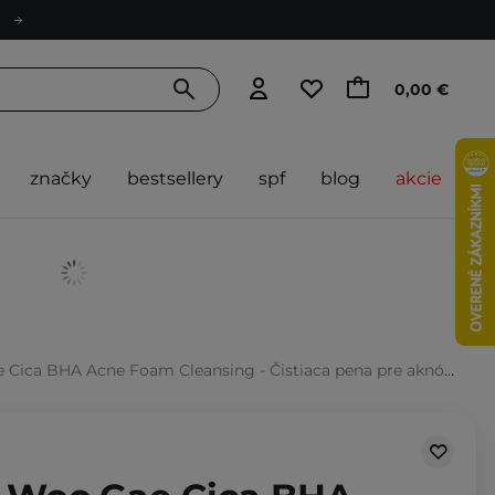
0,00 €
značky
bestsellery
spf
blog
akcie
ca BHA Acne Foam Cleansing - Čistiaca pena pre aknóznu pleť - 150 ml