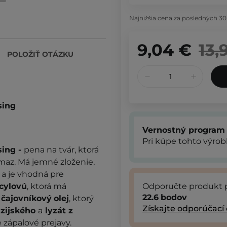
Najnižšia cena za posledných 30
9,04 €
13,
POLOŽIŤ OTÁZKU
sing
Vernostný program
Pri kúpe tohto výro
sing -
pena na tvár, ktorá
maz. Má jemné zloženie,
a je vhodná pre
icylovú
, ktorá má
Odporučte produkt 
22.6
bodov
,
čajovníkový
olej
, ktorý
Získajte odporúčací
ázijského
a
lyzát z
e zápalové prejavy.