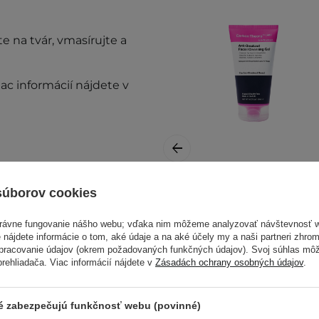
te
na tvár, vmasírujte a
ac informácií nájdete v
súborov cookies
Carbon Theory -
Anti-Breakout
právne fungovanie nášho webu; vďaka nim môžeme analyzovať návštevnosť 
Facial Gel Wash -
 nájdete informácie o tom, aké údaje a na aké účely my a naši partneri zhr
Čistiaci gél na tvár
spracovanie údajov (okrem požadovaných funkčných údajov). Svoj súhlas mô
ehliadača. Viac informácií nájdete v
Zásadách ochrany osobných údajov
.
- 150ml
prestaňte prípravok
ré zabezpečujú funkčnosť webu (povinné)