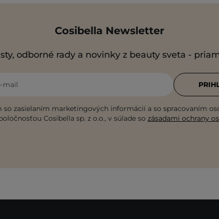
Cosibella Newsletter
sty, odborné rady a novinky z beauty sveta - pria
e-mail
PRIH
 so zasielaním marketingových informácií a so spracovaním o
poločnosťou Cosibella sp. z o.o., v súlade so
zásadami ochrany o