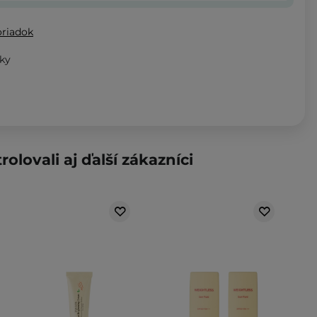
oriadok
ky
rolovali aj ďalší zákazníci