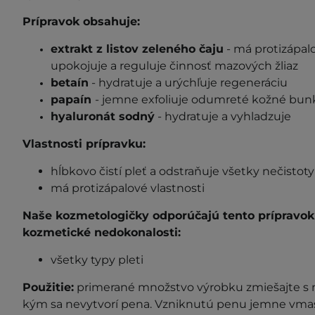
Prípravok obsahuje:
extrakt z listov zeleného čaju
- má protizápalo
upokojuje a reguluje činnosť mazových žliaz
betaín
- hydratuje a urýchľuje regeneráciu
papaín
- jemne exfoliuje odumreté kožné bun
hyaluronát sodný
- hydratuje a vyhladzuje
Vlastnosti prípravku:
hĺbkovo čistí pleť a odstraňuje všetky nečistoty
má protizápalové vlastnosti
Naše kozmetologičky odporúčajú tento prípravok p
kozmetické nedokonalosti:
všetky typy pleti
Použitie:
primerané množstvo výrobku zmiešajte s
kým sa nevytvorí pena.
Vzniknutú penu jemne vmasí