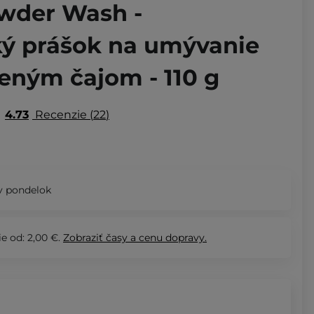
wder Wash -
ý prášok na umývanie
leným čajom - 110 g
4.73
Recenzie
22
v pondelok
e od: 2,00 €.
Zobraziť
časy a cenu dopravy.