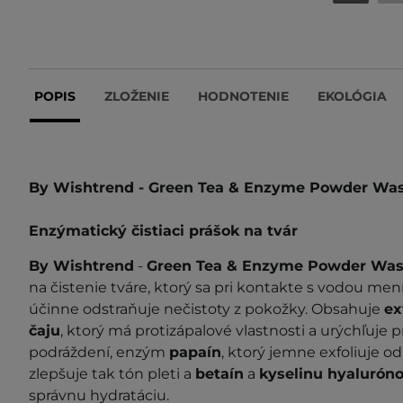
POPIS
ZLOŽENIE
HODNOTENIE
EKOLÓGIA
By Wishtrend - Green Tea & Enzyme Powder Wa
Enzýmatický čistiaci prášok na tvár
By Wishtrend
-
Green Tea & Enzyme Powder
Was
na čistenie tváre, ktorý sa pri kontakte s vodou me
účinne odstraňuje nečistoty z pokožky. Obsahuje
ex
čaju
, ktorý má protizápalové vlastnosti a urýchľuje 
podráždení, enzým
papaín
, ktorý jemne exfoliuje 
zlepšuje tak tón pleti a
betaín
a
kyselinu hyalurón
správnu hydratáciu.