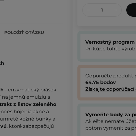
POLOŽIŤ OTÁZKU
Vernostný program
Pri kúpe tohto výro
sh
Odporučte produkt 
64.75
bodov
Získajte odporúčací
h
- enzymatický prášok
ní na jemnú emulziu a
trakt z
listov zeleného
proces hojenia akné a
Vymeňte body za p
odumreté kožné bunky a
Ak ešte nemáte úče
ovú
, ktoré zabezpečujú
potom vymeniť za pr