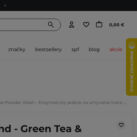
0,00 €
značky
bestsellery
spf
blog
akcie
 Wash - Enzymatický prášok na umývanie tváre so zeleným čajom - 110 g
nd - Green Tea &