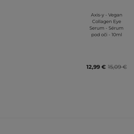
Axis-y - Vegan
Collagen Eye
Serum - Sérum
pod oči - 10ml
12,99 €
15,09 €