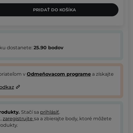
PRIDAŤ DO KOŠÍKA
bku dostanete:
25.90
bodov
priateľom v
Odmeňovacom programe
a získajte
 odkaz
rodukty.
Stačí sa
prihlásiť
.
t,
zaregistrujte
sa a zbierajte body, ktoré môžete
odukty.