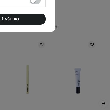
IŤ VŠETKO
Mohlo by vás zaujímať