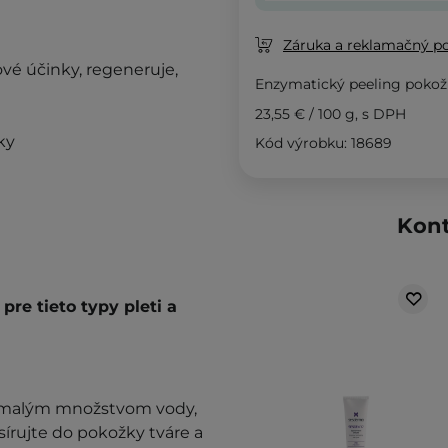
Záruka a reklamačný p
vé účinky, regeneruje,
Enzymatický peeling pokož
23,55 €
/
100 g
, s DPH
ky
Kód výrobku: 18689
Kont
re tieto typy pleti a
 malým množstvom vody,
rujte do pokožky tváre a