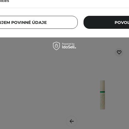
okies
JEM POVINNÉ ÚDAJE
POVOL