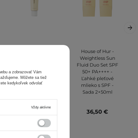
Axis-y - TXA 2.5%
House of Hur -
Intensive
Weightless Sun
Brightening
Fluid Duo Set SPF
Cream - Intenzívny
50+ PA++++ -
webu a zobrazovať Vám
omažďujeme. Môžete sa tiež
rozjasňujúci krém
Ľahké pleťové
žete kedykoľvek odvolať
na tvár - 50ml
mlieko s SPF -
Sada 2×50ml
Vždy aktívne
22,00 €
36,50 €