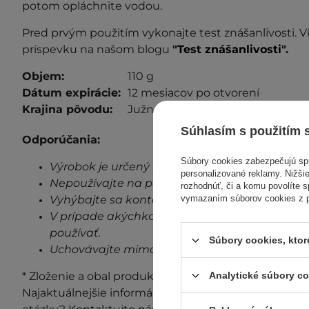
potom opláchnite vodou.
Pred prvým použitím vykonajte test znášanlivosti. Vi
príspevku na našom blogu
"
Test znášanlivosti
".
Objem:
110 g
Dátum expirácie:
12 mesiacov po otvorení
Krajina pôvodu:
Južná Kórea
Súhlasím s použitím 
Odporúčania:
Súbory cookies zabezpečujú s
Výrobok je určený len na vonkajšie použitie.
personalizované reklamy. Nižšie
Nepoužívajte na poškodenú pokožku.
rozhodnúť, či a komu povolíte 
Vyhýbajte sa kontaktu s očami.
vymazaním súborov cookies z pr
V prípade akýchkoľvek známok podráždenia, 
používať.
Súbory cookies, kto
Uchovávajte mimo dosahu detí.
* Zloženie a obal produktu môžu byť aktualizované a 
Analytické súbory c
Najaktuálnejšie informácie vždy nájdete na obale p