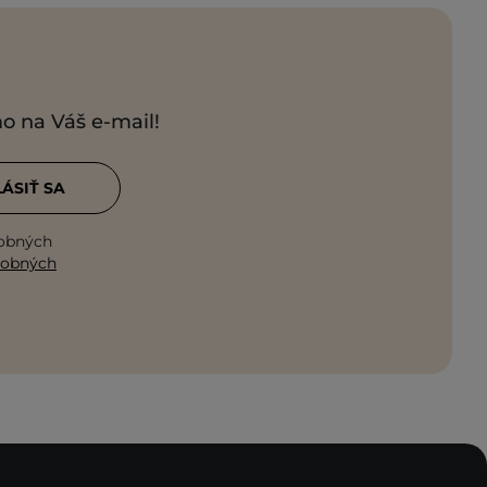
mo na Váš e-mail!
LÁSIŤ SA
sobných
sobných