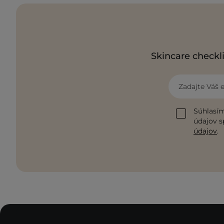
Skincare checkli
Zadajte Váš 
Súhlasím
údajov s
údajov
.