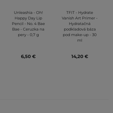
Unleashia - Oh!
TFIT - Hydrate
Happy Day Lip
Vanish Art Primer -
Pencil - No. 4 Bae
Hydratačná
Bae - Ceruzka na
podkladová báza
pery - 0,7 g
pod make-up - 30
ml
6,50 €
14,20 €