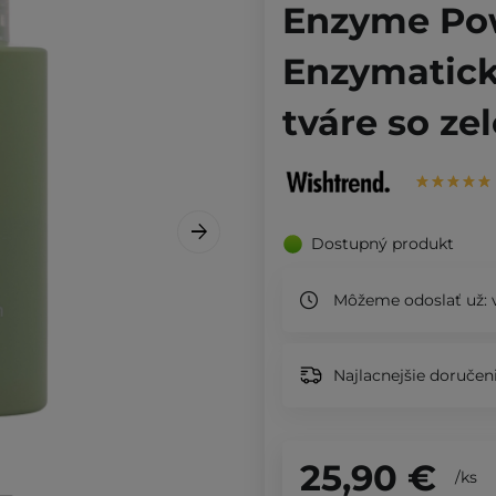
Enzyme Po
Enzymatick
tváre so ze
Dostupný produkt
Môžeme odoslať už:
Najlacnejšie doručeni
25,90 €
/
ks