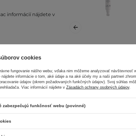
ac informácií nájdete v
Sesderma - Sesgen
32 Eye Contour
súborov cookies
Cream -
Spevňujúci krém
právne fungovanie nášho webu; vďaka nim môžeme analyzovať návštevnosť 
 nájdete informácie o tom, aké údaje a na aké účely my a naši partneri zhr
na očné okolie -
spracovanie údajov (okrem požadovaných funkčných údajov). Svoj súhlas mô
15ml
ehliadača. Viac informácií nájdete v
Zásadách ochrany osobných údajov
.
prestaňte prípravok
ré zabezpečujú funkčnosť webu (povinné)
36,90 €
mierne sa líšiť.
ookies
roduktu. Máte nejaké