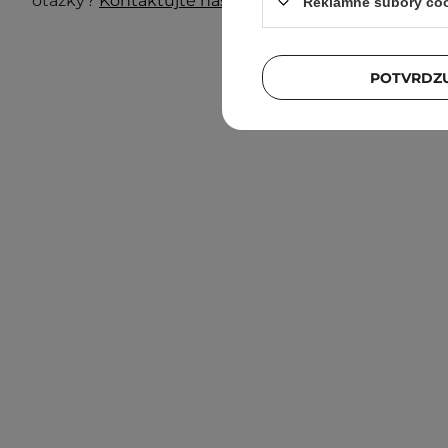
otázky?
Kontaktujte nás.
Reklamné súbory co
POTVRDZU