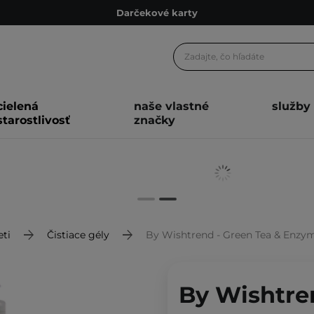
Darčekové karty
Ekologické balenie
Odmeňovací program
Odoslanie do 24 hod.
cielená
naše vlastné
služby
Darčekové karty
starostlivosť
značky
Ekologické balenie
eti
Čistiace gély
By Wishtrend - Green Tea & Enzyme Powder
By Wishtre