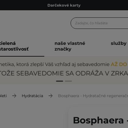
Darčekové karty
Ekologické balenie
Odmeňovací program
Odoslanie do 24 hod.
cielená
naše vlastné
služby
Darčekové karty
starostlivosť
značky
Ekologické balenie
leti
Hydratácia
Bosphaera - Hydratačné regeneračné
Bosphaera 