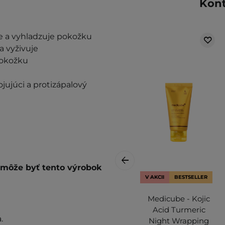
Kont
je a vyhladzuje pokožku
a vyživuje
pokožku
jujúci a protizápalový
é môže byť tento výrobok
V AKCII
BESTSELLER
Medicube - Kojic
Acid Turmeric
.
Night Wrapping