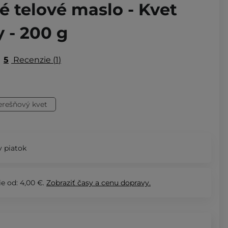
 telové maslo - Kvet
y - 200 g
5
Recenzie
1
erešňový kvet
 piatok
e od: 4,00 €.
Zobraziť
časy a cenu dopravy.