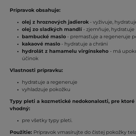
Prípravok obsahuje:
olej z hroznových jadierok
- vyživuje, hydratu
olej zo sladkých mandlí
- zjemňuje, hydratuje 
bambucké maslo
- premasťuje a regeneruje 
kakaové maslo
- hydratuje a chráni
hydrolát z hamamelu
virgínskeho
- má upoko
účinok
Vlastnosti prípravku:
hydratuje a regeneruje
vyhladzuje pokožku
Typy pleti a kozmetické nedokonalosti, pre ktor
vhodný:
pre všetky typy pleti.
Použitie:
Prípravok vmasírujte do čistej pokožky tela