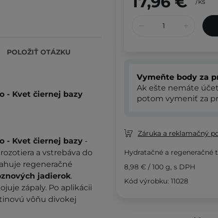
17,96 €
/
ks
POLOŽIŤ OTÁZKU
Vymeňte body za p
Ak ešte nemáte úče
 - Kvet čiernej bazy
potom vymeniť za pr
Záruka a reklamačný p
 - Kvet čiernej bazy
-
rozotiera a vstrebáva do
Hydratačné a regeneračné
sahuje regeneračné
8,98 €
/
100 g
, s DPH
roznových jadierok
.
Kód výrobku: 11028
juje zápaly. Po aplikácii
tinovú vôňu divokej