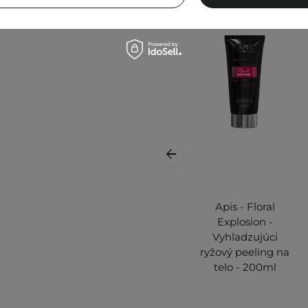
Apis - Floral
Explosion -
Vyhladzujúci
ryžový peeling na
telo - 200ml