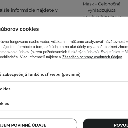
Mask - Celonočná
Ďalšie informácie nájdete v
vyhladzujúca
maska s kyselinou
kojovou - 75ml
súborov cookies
právne fungovanie nášho webu; vďaka nim môžeme analyzovať návštevnosť 
17,68 €
 nájdete informácie o tom, aké údaje a na aké účely my a naši partneri zhr
spracovanie údajov (okrem požadovaných funkčných údajov). Svoj súhlas mô
20,80 €
ehliadača. Viac informácií nájdete v
Zásadách ochrany osobných údajov
.
ré zabezpečujú funkčnosť webu (povinné)
prestaňte prípravok
ookies
mierne sa líšiť.
okies
roduktu. Máte nejaké
JEM POVINNÉ ÚDAJE
POVOL