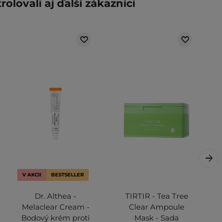
rolovali aj ďalší zákazníci
V AKCII
BESTSELLER
Dr. Althea -
TIRTIR - Tea Tree
Melaclear Cream -
Clear Ampoule
Bodový krém proti
Mask - Sada