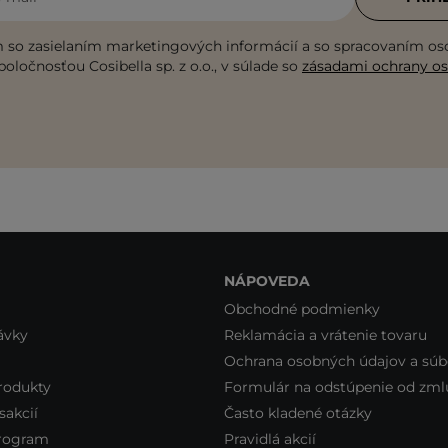
 so zasielaním marketingových informácií a so spracovaním o
poločnosťou Cosibella sp. z o.o., v súlade so
zásadami ochrany o
NÁPOVEDA
Obchodné podmienky
ávky
Reklamácia a vrátenie tovaru
Ochrana osobných údajov a súb
rodukty
Formulár na odstúpenie od zml
sakcií
Často kladené otázky
program
Pravidlá akcií