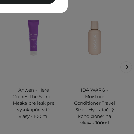
Anwen - Here
IDA WARG -
Comes The Shine -
Moisture
Maska pre lesk pre
Conditioner Travel
vysokopórovité
Size - Hydratačný
vlasy - 100 ml
kondicionér na
vlasy - 100ml