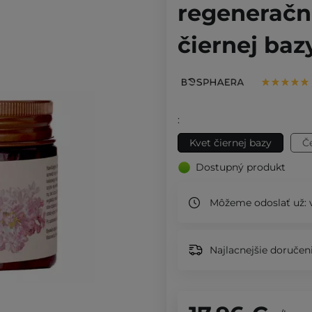
regeneračné
čiernej baz
:
Kvet čiernej bazy
Č
Dostupný produkt
Môžeme odoslať už:
v
Najlacnejšie doručeni