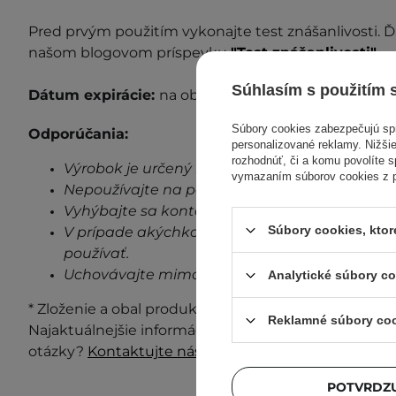
P
red prvým použitím vykonajte test z
nášanlivosti
. 
našom blogovom príspevku
"Test znášanlivosti"
.
Súhlasím s použitím 
Dátum expirácie:
na obale.
Súbory cookies zabezpečujú s
Odporúčania:
personalizované reklamy. Nižšie
rozhodnúť, či a komu povolíte 
Výrobok je určený len na vonkajšie použitie.
vymazaním súborov cookies z pr
Nepoužívajte na poškodenú pokožku.
Vyhýbajte sa kontaktu s očami.
Súbory cookies, kto
V prípade akýchkoľvek známok podráždenia, 
používať.
Uchovávajte mimo dosahu detí.
Analytické súbory c
* Zloženie a obal produktu môžu byť aktualizované a 
Reklamné súbory co
Najaktuálnejšie informácie vždy nájdete na obale p
otázky?
Kontaktujte nás.
POTVRDZU