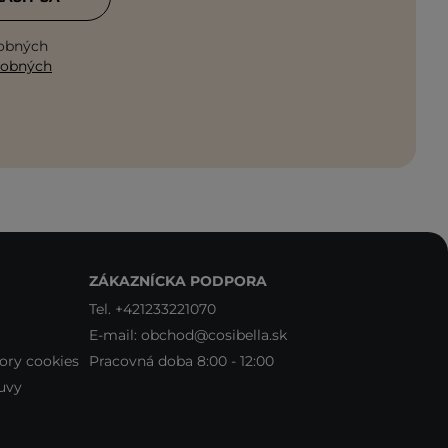
sobných
sobných
ZÁKAZNÍCKA PODPORA
Tel.
+421233221070
E-mail:
obchod@cosibella.sk
ory cookies
Pracovná doba 8:00 - 12:00
uvy