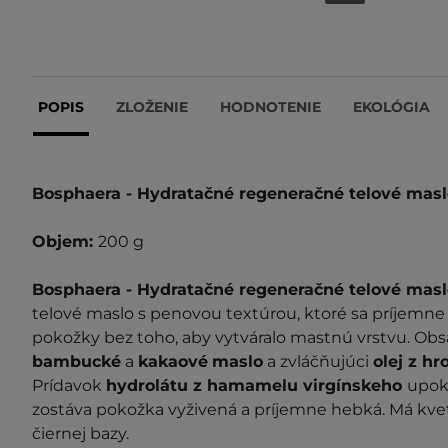
POPIS
ZLOŽENIE
HODNOTENIE
EKOLÓGIA
Bosphaera - Hydratačné regeneračné telové maslo
Objem:
200 g
Bosphaera - Hydratačné regeneračné telové maslo
telové maslo s penovou textúrou, ktoré sa príjemne 
pokožky bez toho, aby vytváralo mastnú vrstvu. Ob
bambucké
a
kakaové
maslo
a zvláčňujúci
olej z h
Prídavok
hydrolátu z hamamelu virgínskeho
upoko
zostáva pokožka vyživená a príjemne hebká. Má kve
čiernej bazy.