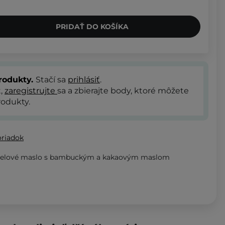
PRIDAŤ DO KOŠÍKA
rodukty.
Stačí sa
prihlásiť
.
t,
zaregistrujte
sa a zbierajte body, ktoré môžete
odukty.
oriadok
 telové maslo s bambuckým a kakaovým maslom