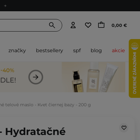
0,00 €
značky
bestsellery
spf
blog
akcie
 telové maslo - Kvet čiernej bazy - 200 g
- Hydratačné