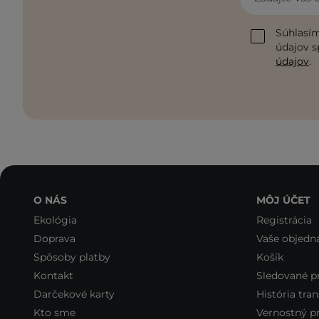
Súhlasím
údajov s
údajov
.
O NÁS
MÔJ ÚČET
Ekológia
Registrácia
Doprava
Vaše objedn
Spôsoby platby
Košík
Kontakt
Sledované p
Darčekové karty
História tran
Kto sme
Vernostný 