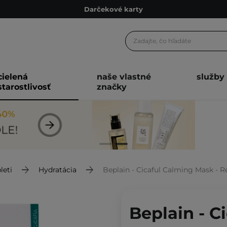
Darčekové karty
Ekologické balenie
Odmeňovací program
Odoslanie do 24 hod.
cielená
naše vlastné
služby
Darčekové karty
starostlivosť
značky
Ekologické balenie
leti
Hydratácia
Beplain - Cicaful Calming Mask - Regeneračná a
Beplain - C