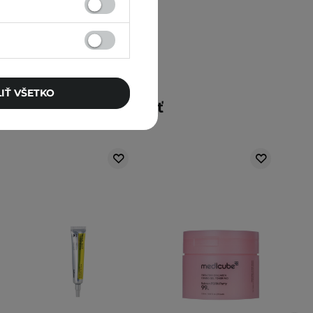
IŤ VŠETKO
Mohlo by vás zaujímať