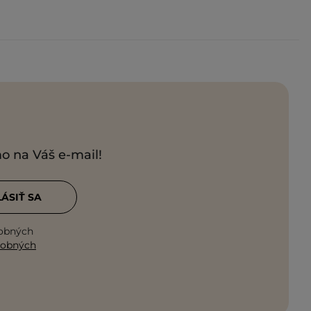
mo na Váš e-mail!
LÁSIŤ SA
sobných
sobných