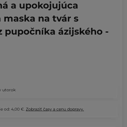
á a upokojujúca
 maska na tvár s
 pupočníka ázijského -
 utorok
e od: 4,00 €.
Zobraziť
časy a cenu dopravy.