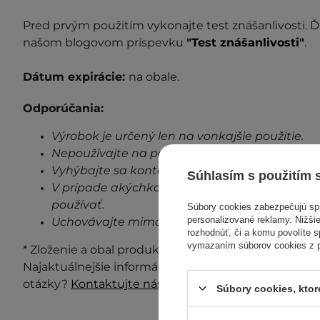
P
red prvým použitím vykonajte test z
nášanlivosti
. 
našom blogovom príspevku
"Test znášanlivosti"
.
Dátum expirácie:
na obale.
Odporúčania:
Výrobok je určený len na vonkajšie použitie.
Nepoužívajte na poškodenú pokožku.
Vyhýbajte sa kontaktu s očami.
Súhlasím s použitím 
V prípade akýchkoľvek známok podráždenia, 
používať.
Súbory cookies zabezpečujú s
personalizované reklamy. Nižšie
Uchovávajte mimo dosahu detí.
rozhodnúť, či a komu povolíte 
vymazaním súborov cookies z pr
* Zloženie a obal produktu môžu byť aktualizované a 
Najaktuálnejšie informácie vždy nájdete na obale p
otázky?
Kontaktujte nás.
Súbory cookies, kto