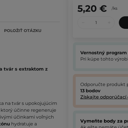
5,20 €
/
ks
POLOŽIŤ OTÁZKU
Vernostný program
Pri kúpe tohto výro
 tvár s extraktom z
Odporučte produkt 
13
bodov
Získajte odporúčací
ka na tvár s upokojujúcim
, ktorý účinne regeneruje
livými účinkami voľných
Vymeňte body za p
tónu
hydratuje a
Ak ešte nemáte úče