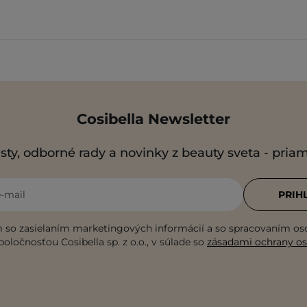
Cosibella Newsletter
sty, odborné rady a novinky z beauty sveta - pria
e-mail
PRIH
 so zasielaním marketingových informácií a so spracovaním o
poločnosťou Cosibella sp. z o.o., v súlade so
zásadami ochrany o