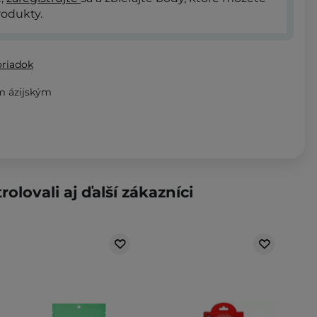
odukty.
oriadok
m ázijským
rolovali aj ďalší zákazníci