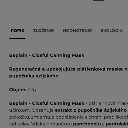
POPIS
ZLOŽENIE
HODNOTENIE
EKOLÓGIA
Beplain - Cicaful Calming Mask
Regeneračná a upokojujúca plátienková maska na
pupočníka ázijského
Objem:
27g
Beplain - Cicaful Calming Mask
- plátienková mas
účinkom. Obsahuje
extrakt z pupočníka ázijského
pokožku, zmierňuje podráždenia a chráni pred škod
radikálov. Vďaka pridanému
panthenolu
a
pantolak