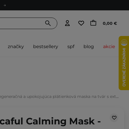
0,00 €
značky
bestsellery
spf
blog
akcie
 upokojujúca plátienková maska na tvár s extraktom z pupočníka ázijského - 27g
icaful Calming Mask -