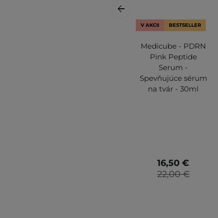
V AKCII
BESTSELLER
Medicube - PDRN
Pink Peptide
Serum -
Spevňujúce sérum
na tvár - 30ml
16,50 €
22,00 €