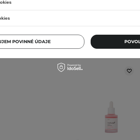
ookies
okies
JEM POVINNÉ ÚDAJE
POVOL