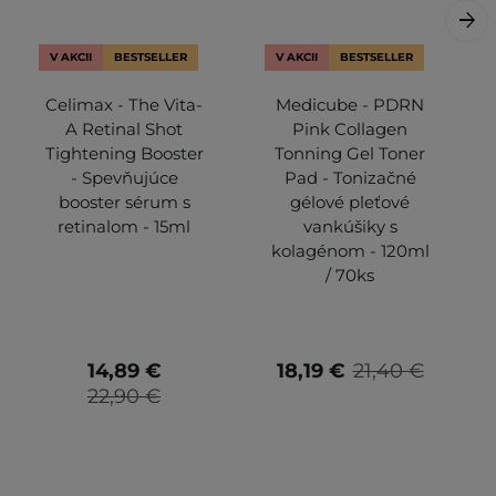
V AKCII
BESTSELLER
V AKCII
BESTSELLER
Celimax - The Vita-
Medicube - PDRN
A Retinal Shot
Pink Collagen
Tightening Booster
Tonning Gel Toner
- Spevňujúce
Pad - Tonizačné
booster sérum s
gélové pleťové
retinalom - 15ml
vankúšiky s
kolagénom - 120ml
/ 70ks
14,89 €
18,19 €
21,40 €
22,90 €