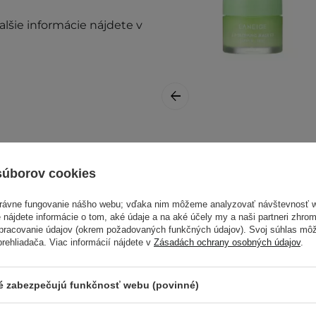
Ďalšie informácie nájdete v
Laneige - Lip
Sleeping Mask EX -
súborov cookies
Apple Lime -
prestaňte prípravok
Maska intenzívne
právne fungovanie nášho webu; vďaka nim môžeme analyzovať návštevnosť 
regenerujúca pery
 nájdete informácie o tom, aké údaje a na aké účely my a naši partneri zhr
EX - 20 g
spracovanie údajov (okrem požadovaných funkčných údajov). Svoj súhlas mô
ehliadača. Viac informácií nájdete v
Zásadách ochrany osobných údajov
.
mierne sa líšiť.
roduktu. Máte nejaké
ré zabezpečujú funkčnosť webu (povinné)
15,60 €