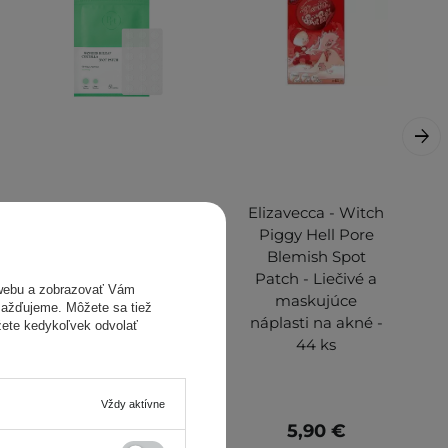
Purito Seoul -
Elizavecca - Witch
Wonder Releaf
Piggy Hell Pore
Centella Spot
Blemish Spot
Patch - Neviditeľné
Patch - Liečivé a
webu a zobrazovať Vám
náplasti na akné a
maskujúce
omažďujeme. Môžete sa tiež
nedokonalosti - 51
náplasti na akné -
žete kedykoľvek odvolať
ks
44 ks
Vždy aktívne
11,90 €
5,90 €