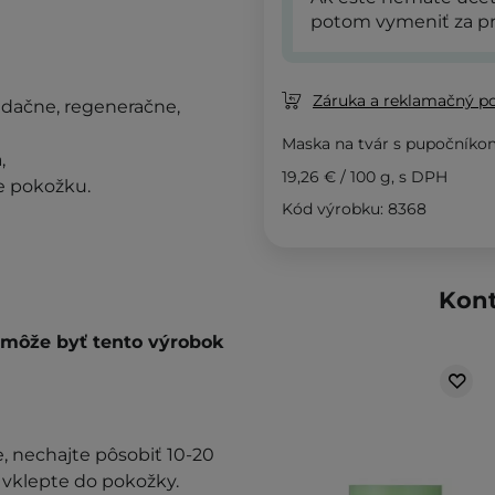
potom vymeniť za pr
Záruka a reklamačný p
idačne, regeneračne,
Maska na tvár s pupočníko
,
19,26 €
/
100 g
, s DPH
e pokožku.
Kód výrobku: 8368
Kont
é môže byť tento výrobok
 nechajte pôsobiť 10-20
 vklepte do pokožky.