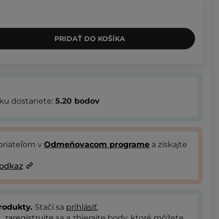
PRIDAŤ DO KOŠÍKA
bku dostanete:
5.20
bodov
priateľom v
Odmeňovacom programe
a získajte
 odkaz
rodukty.
Stačí sa
prihlásiť
.
t,
zaregistrujte
sa a zbierajte body, ktoré môžete