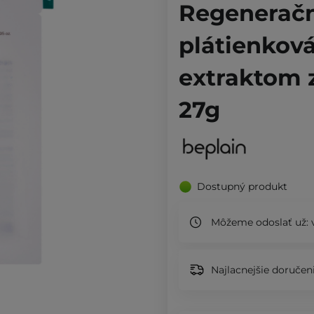
Regeneračn
plátienková
extraktom z
27g
Dostupný produkt
Môžeme odoslať už:
v
Najlacnejšie doručeni