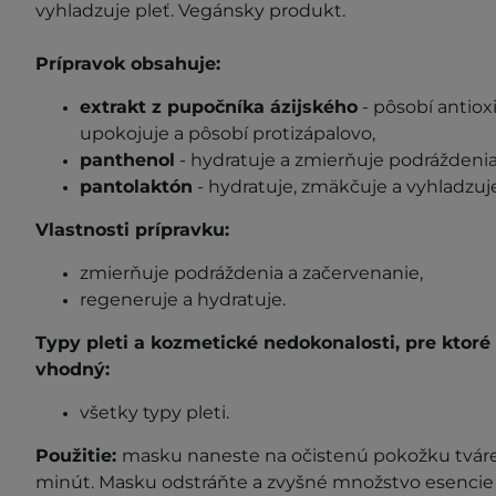
vyhladzuje pleť. Vegánsky produkt.
Prípravok obsahuje:
extrakt z pupočníka ázijského
- pôsobí antiox
upokojuje a pôsobí protizápalovo,
panthenol
- hydratuje a zmierňuje podráždenia
pantolaktón
- hydratuje, zmäkčuje a vyhladzuj
Vlastnosti prípravku:
zmierňuje podráždenia a začervenanie,
regeneruje a hydratuje.
Typy pleti a kozmetické nedokonalosti, pre ktor
vhodný:
všetky typy pleti.
Použitie:
masku naneste na očistenú pokožku tváre,
minút. Masku odstráňte a zvyšné množstvo esencie