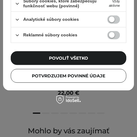
Súbory cookies, ktoré zabezpečujú
Vždy
funkčnosť webu (povinné)
aktívne
Analytické súbory cookies
Reklamné súbory cookies
POVOLIŤ VŠETKO
Axis-y - TXA 2.5% Intensive Brightening Cream -
POTVRDZUJEM POVINNÉ ÚDAJE
Intenzívny rozjasňujúci krém na tvár - 50ml
22,00 €
Mohlo by vás zaujímať