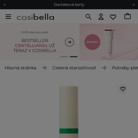
Ekologické balenie
Odmeňovací program
Odoslanie do 24 hod.
Darčekové karty
Ekologické balenie
Hlavná stránka
Cielená starostlivosť
Potreby plet