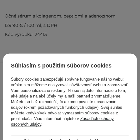
Očné sérum s kolagénom, peptidmi a adenozínom
129,90 €
/
100 ml
, s DPH
Kód výrobku: 24413
Súhlasím s použitím súborov cookies
12,99 €
15,09 €
/
ks
Súbory cookies zabezpečujú správne fungovanie nášho webu;
PRIDAŤ DO KOŠÍKA
vďaka nim môžeme analyzovať návštevnosť webu a zobrazovať
Vám personalizované reklamy. Nižšie nájdete informácie o tom,
Kontrolovali aj ďalší zákazníci
aké údaje a na aké účely my a naši partneri zhromažďujeme.
Môžete sa tiež rozhodnúť, či a komu povolíte spracovanie
údajov (okrem požadovaných funkčných údajov). Svoj súhlas
môžete kedykoľvek odvolať vymazaním súborov cookies z
prehliadača. Viac informácií nájdete v
Zásadách ochrany
osobných údajov
.