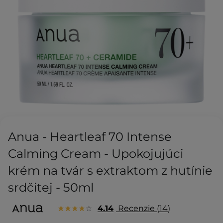
Anua - Heartleaf 70 Intense
Calming Cream - Upokojujúci
krém na tvár s extraktom z hutínie
srdčitej - 50ml
4.14
Recenzie
14