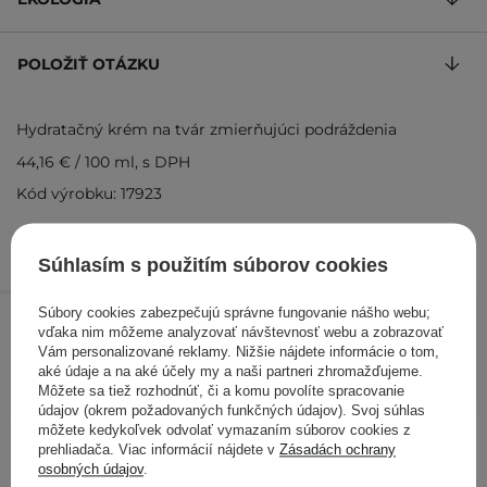
POLOŽIŤ OTÁZKU
Hydratačný krém na tvár zmierňujúci podráždenia
44,16 €
/
100 ml
, s DPH
Kód výrobku: 17923
Súhlasím s použitím súborov cookies
22,08 €
27,60 €
/
ks
Súbory cookies zabezpečujú správne fungovanie nášho webu;
vďaka nim môžeme analyzovať návštevnosť webu a zobrazovať
Vám personalizované reklamy. Nižšie nájdete informácie o tom,
PRIDAŤ DO KOŠÍKA
aké údaje a na aké účely my a naši partneri zhromažďujeme.
Môžete sa tiež rozhodnúť, či a komu povolíte spracovanie
Kontrolovali aj ďalší zákazníci
údajov (okrem požadovaných funkčných údajov). Svoj súhlas
môžete kedykoľvek odvolať vymazaním súborov cookies z
prehliadača. Viac informácií nájdete v
Zásadách ochrany
osobných údajov
.