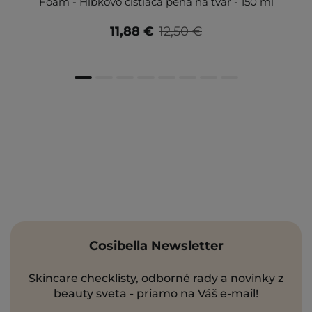
Foam - Hĺbkovo čistiaca pena na tvár - 150 ml
11,88 €
12,50 €
Cosibella Newsletter
Skincare checklisty, odborné rady a novinky z
beauty sveta - priamo na Váš e-mail!