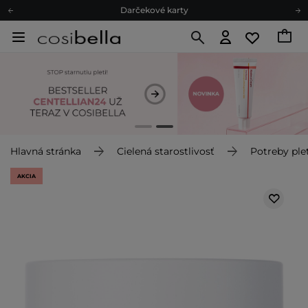
Darčekové karty
Ekologické balenie
Odmeňovací program
Odoslanie do 24 hod.
Darčekové karty
Ekologické balenie
Hlavná stránka
Cielená starostlivosť
Potreby plet
AKCIA