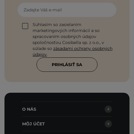
Zadajte Váš e-mail
Súhlasím so zasielaním
marketingových informácií a so
spracovaním osobných údajov
spoločnosťou Cosibella sp. z o.o., v
súlade so
zásadami ochrany osobných
údajov
.
PRIHLÁSIŤ SA
O NÁS
MÔJ ÚČET