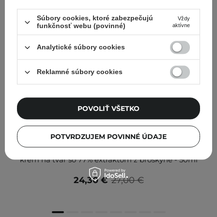
Súbory cookies, ktoré zabezpečujú
Vždy
funkčnosť webu (povinné)
aktívne
Analytické súbory cookies
Reklamné súbory cookies
POVOLIŤ VŠETKO
V AKCII
POTVRDZUJEM POVINNÉ ÚDAJE
Anua - Peach 77% Niacin Enriched Cream - Hydratačný
krém na tvár so 77% extraktom z broskyne - 50ml
24,30 €
27,00 €