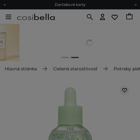
Darčekové karty
Ekologické balenie
Odmeňovací program
Odoslanie do 24 hod.
Darčekové karty
Ekologické balenie
Hlavná stránka
Cielená starostlivosť
Potreby plet