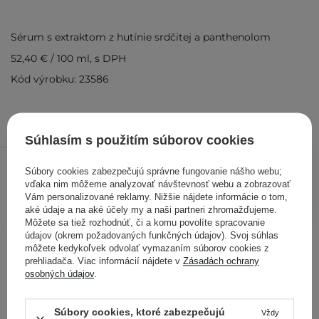
Sérum s extraktom z hutínie srdčitej a panthenolom
52,40 €
/
100 ml
, s DPH
Kód výrobku: 23586
Súhlasím s použitím súborov cookies
26,20 €
/
ks
Súbory cookies zabezpečujú správne fungovanie nášho webu;
vďaka nim môžeme analyzovať návštevnosť webu a zobrazovať
PRIDAŤ DO KOŠÍKA
Vám personalizované reklamy. Nižšie nájdete informácie o tom,
aké údaje a na aké účely my a naši partneri zhromažďujeme.
Kontrolovali aj ďalší zákazníci
Môžete sa tiež rozhodnúť, či a komu povolíte spracovanie
údajov (okrem požadovaných funkčných údajov). Svoj súhlas
môžete kedykoľvek odvolať vymazaním súborov cookies z
prehliadača. Viac informácií nájdete v
Zásadách ochrany
osobných údajov
.
Súbory cookies, ktoré zabezpečujú
Vždy