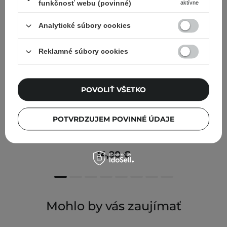
funkčnosť webu (povinné)
aktívne
Analytické súbory cookies
Reklamné súbory cookies
POVOLIŤ VŠETKO
POTVRDZUJEM POVINNÉ ÚDAJE
Abib - Jericho Rose PHA Toner Skin Booster -
Hydratačné pleťové tonikum - 200 ml
14,90 €
Mohlo by vás zaujímať