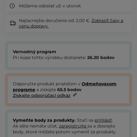
Môžeme odoslať už:
v utorok
Najlacnejšie doručenie od: 2,00 €.
Zobraziť
časy a
cenu dopravy.
Vernostný program
Pri kúpe tohto výrobku dostanete:
26.20
bodov
Odporučte produkt priateľom v
Odmeňovacom
programe
a získajte
65.5
bodov
Získajte odporúčací odkaz
Vymeňte body za produkty.
Stačí sa
prihlásiť
.
Ak ešte nemáte účet,
zaregistrujte
sa a zbierajte
body, ktoré môžete potom vymeniť za produkty.