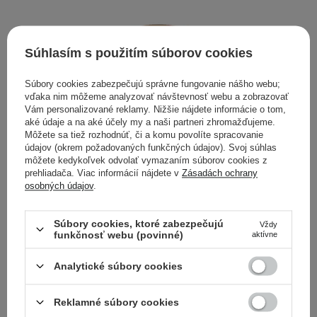
Súhlasím s použitím súborov cookies
Súbory cookies zabezpečujú správne fungovanie nášho webu;
vďaka nim môžeme analyzovať návštevnosť webu a zobrazovať
Vám personalizované reklamy. Nižšie nájdete informácie o tom,
aké údaje a na aké účely my a naši partneri zhromažďujeme.
Môžete sa tiež rozhodnúť, či a komu povolíte spracovanie
údajov (okrem požadovaných funkčných údajov). Svoj súhlas
V AKCII
môžete kedykoľvek odvolať vymazaním súborov cookies z
prehliadača. Viac informácií nájdete v
Zásadách ochrany
Paese - Sypký bambusový púder na tvár - 5g
osobných údajov
.
7,92 €
9,90 €
Súbory cookies, ktoré zabezpečujú
Vždy
funkčnosť webu (povinné)
aktívne
Analytické súbory cookies
Rozjasňujúce púdre
Reklamné súbory cookies
Milujete, keď sa Vaša pokožka v lete na slnku jemne