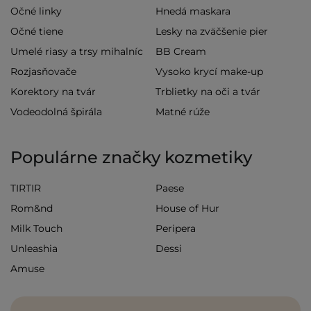
Očné linky
Hnedá maskara
Očné tiene
Lesky na zväčšenie pier
Umelé riasy a trsy mihalníc
BB Cream
Rozjasňovače
Vysoko krycí make-up
Korektory na tvár
Trblietky na oči a tvár
Vodeodolná špirála
Matné rúže
Populárne značky kozmetiky
TIRTIR
Paese
Rom&nd
House of Hur
Milk Touch
Peripera
Unleashia
Dessi
Amuse