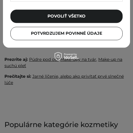
trblieta? Tento efekt môžete získať bez námahy! Stačí
siahnuť po rozjasňujúcich púdroch. Je to kozmetika určená
na použitie na záver make-upu za účelom fixácie podkladu.
POVOLIŤ VŠETKO
Ingrediencie v ňom obsiahnuté tiež pomôžu tvár jemne
rozžiariť a dodať mu zdravý lesk.
POTVRDZUJEM POVINNÉ ÚDAJE
Dozvedieť sa viac
Prezrite aj:
Púdre pod oči
,
Make-upy na tvár
,
Make-up na
suchú pleť
Prečítajte si:
Jarné líčenie, alebo ako privítať prvé slnečné
lúče
Populárne kategórie kozmetiky