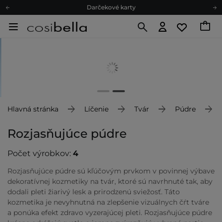
Darčekové karty
Ekologické balenie
Odmeňovací program
Odoslanie do 24 hod.
Darčekové karty
Ekologické balenie
Hlavná stránka
Líčenie
Tvár
Púdre
Rozjasňujúce púdre
Počet výrobkov:
4
Rozjasňujúce púdre sú kľúčovým prvkom v povinnej výbave
dekoratívnej kozmetiky na tvár, ktoré sú navrhnuté tak, aby
dodali pleti žiarivý lesk a prirodzenú sviežosť. Táto
kozmetika je nevyhnutná na zlepšenie vizuálnych čŕt tváre
a ponúka efekt zdravo vyzerajúcej pleti. Rozjasňujúce púdre