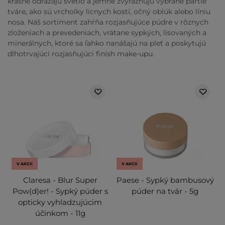
krásne odrážajú svetlo a jemne zvýrazňujú vybrané partie
tváre, ako sú vrcholky lícnych kostí, očný oblúk alebo líniu
nosa. Náš sortiment zahŕňa rozjasňujúce púdre v rôznych
zloženiach a prevedeniach, vrátane sypkých, lisovaných a
minerálnych, ktoré sa ľahko nanášajú na pleť a poskytujú
dlhotrvajúci rozjasňujúci finish make-upu.
V AKCII
V AKCII
Claresa - Blur Super
Paese - Sypký bambusový
Pow(d)er! - Sypký púder s
púder na tvár - 5g
opticky vyhladzujúcim
účinkom - 11g