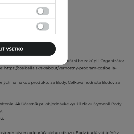
IŤ VŠETKO
ba raz, bez ohľadu na to, koľkokrát si ho zakúpil. Organizátor
ke:
https://cosibella.sk/sk/about/vernostny-program-cosibella-
rebných na nákup produktu za Body. Celková hodnota Bodov za
rátenia. Ak Účastník pri objednávke využil zľavu (vymenil Body
v.
u.
ostredníctvom odporúčacieho odkazu. Body budú viditeľné v