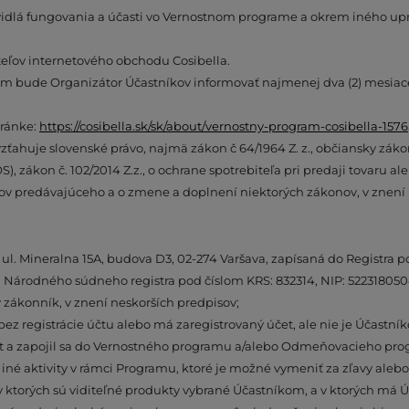
idlá fungovania a účasti vo Vernostnom programe a okrem iného uprav
teľov internetového obchodu Cosibella.
o čom bude Organizátor Účastníkov informovať najmenej dva (2) mes
tránke:
https://cosibella.sk/sk/about/vernostny-program-cosibella-1576
ahuje slovenské právo, najmä zákon č 64/1964 Z. z., občiansky zákonn
S), zákon č. 102/2014 Z.z., o ochrane spotrebiteľa pri predaji tovaru 
v predávajúceho a o zmene a doplnení niektorých zákonov, v znení 
šave ul. Mineralna 15A, budova D3, 02-274 Varšava, zapísaná do Regis
ia Národného súdneho registra pod číslom KRS: 832314, NIP: 522318
 zákonník, v znení neskorších predpisov;
e bez registrácie účtu alebo má zaregistrovaný účet, ale nie je Úč
účet a zapojil sa do Vernostného programu a/alebo Odmeňovacieho pr
né aktivity v rámci Programu, ktoré je možné vymeniť za zľavy alebo
 ktorých sú viditeľné produkty vybrané Účastníkom, a v ktorých má Ú