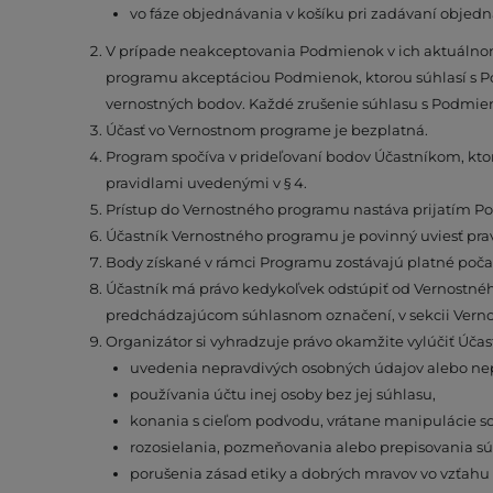
vo fáze objednávania v košíku pri zadávaní objedn
V prípade neakceptovania Podmienok v ich aktuálnom
programu akceptáciou Podmienok, ktorou súhlasí s 
vernostných bodov. Každé zrušenie súhlasu s Podmie
Účasť vo Vernostnom programe je bezplatná.
Program spočíva v prideľovaní bodov Účastníkom, kto
pravidlami uvedenými v § 4.
Prístup do Vernostného programu nastáva prijatím Po
Účastník Vernostného programu je povinný uviesť prav
Body získané v rámci Programu zostávajú platné poč
Účastník má právo kedykoľvek odstúpiť od Vernostné
predchádzajúcom súhlasnom označení, v sekcii Vern
Organizátor si vyhradzuje právo okamžite vylúčiť Úča
uvedenia nepravdivých osobných údajov alebo nepra
používania účtu inej osoby bez jej súhlasu,
konania s cieľom podvodu, vrátane manipulácie
rozosielania, pozmeňovania alebo prepisovania sú
porušenia zásad etiky a dobrých mravov vo vzťahu