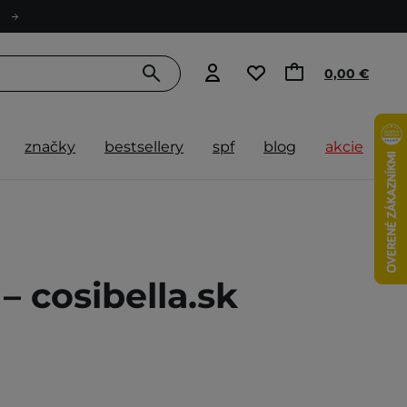
0,00 €
značky
bestsellery
spf
blog
akcie
 cosibella.sk