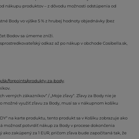
h od nákupu produktov – z dôvodu možnosti odstúpenia od
tné Body vo výške 5 % z hrubej hodnoty objednávky (bez
čet Bodov sa úmerne zníži.
 sprostredkovateľský odkaz až po nákup v obchode Cosibella.sk,
.sk/sk/forpoints/produkty-za-body
.
íkov.
verných zákazníkov“ / „Moje zľavy“. Zľavy za Body nie je
o možné využiť zľavu za Body, musí sa v nákupnom košíku
Y“ na karte produktu, tento produkt sa v Košíku zobrazuje ako
á možnosť potvrdiť nákup za Body v procese dokončenia
 ako zakúpený za 1 EUR, pričom zľava bude započítaná tak, že