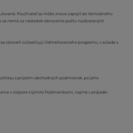
lované. Používateľ sa môže znova zapojiť do Vernostného
e sa nemá za následok obnovenie počtu nazbieraných
rí sa zároveň zúčastňujú Odmeňovacieho programu, v súlade s
.
 súhlasu s prijatím obchodných podmienok, po jeho
nania v rozpore s týmito Podmienkami, najmä v prípade: