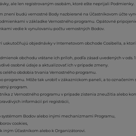
ávky, ale len registrovaným osobám, ktoré ešte neprijali Podmienky.
 znení budú vernostné Body nazbierané na Účastníkovom účte vynu
Podmienkami v základke Vernostného programu. Opätovné pripojeni
nkami vedie k vynulovaniu počtu vernostných Bodov.
rí uskutočňujú objednávky v Internetovom obchode Cosibella, a kto
dmienok obchodu vrátane ich príloh, podľa zásad uvedených v ods. 1
divé osobné údaje a aktualizovať ich v prípade zmeny.
as celého obdobia trvania Vernostného programu.
ho programu. Môže tak urobiť v zákazníckom paneli, a to označením
ostný program.
stníka z Vernostného programu v prípade zistenia zneužitia alebo ko
vdivých informácií pri registrácii,
 so systémom Bodov alebo inými mechanizmami Programu,
borov cookies,
 k iným Účastníkom alebo k Organizátorovi.