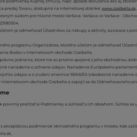
ré podmienky kúpnej zmluvy, napr. spôsob doručenia ako aj zbierani
a predaj Tovaru, dostupná na internetovej stránke:
www.cosibella.sk
sným súdom pre hlavné mesto Varšava. Varšava vo Varšave - Obchodná 
23180504.
účelom je odmeňovať Účastníkov za nákupy a aktivity, súvisiace s p
stného programu Organizátora, ktorého účelom je odmeňovať Účast
anie Bodov v Internetovom obchode Cosibella.
m právne jednania, ktoré nie sú priamo spojené s jeho obchodnou aleb
ecné nariadenie o ochrane údajov. Nariadenie Európskeho parlamentu 
ýchto údajov a o zrušení smernice 95/46/ES (všeobecné nariadenie o
čet v internetovom obchode Cosibella a zapojil sa do Odmeňovacieho 
ame
povinný prečítať si Podmienky a súhlasiť s ich obsahom. Súhlas sa u
s s akceptáciou podmienok Vernostného programu v mieste, kde začí
lla.sk,