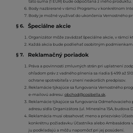
táto suma (1 EUR) bude odpočítaná z iného produktu.
Body nazbierané v rámci Programu v konkrétnom Inte
Body je možné využívať do ukončenia Vernostného p
Špeciálne akcie
Organizátor môže zavádzať špeciálne akcie, v rámci k
Každá akcia bude podliehať osobitným podmienkam, 
Reklamačný poriadok
Práva a povinnosti zmluvných strán pri uplatnení zod
ohľadom práv z vadného plnenia sa riadia § 499 až 510
ochrane spotrebiteľa v znení neskorších predpisov.
Reklamácie týkajúce sa fungovania Vernostného progr
e-mailovú adresu:
obchod@cosibella.sk
.
Reklamácie týkajúce sa fungovania Odmeňovacieho p
adresu sídla Organizátora (ul. Mineralna 15A, budova 
Reklamácia musí obsahovať: meno a priezvisko Účast
konkrétnu požiadavku Účastníka alebo Ambasádora v sú
ju podkladajú a môžu napomôcť pri jej posúdení.