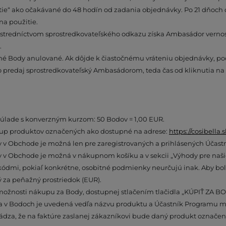
žitie“ ako očakávané do 48 hodín od zadania objednávky. Po 21 dňoc
na použitie.
stredníctvom sprostredkovateľského odkazu získa Ambasádor vernos
.
é Body anulované. Ak dôjde k čiastočnému vráteniu objednávky, po
o predaj sprostredkovateľský Ambasádorom, teda čas od kliknutia na
súlade s konverzným kurzom: 50 Bodov = 1,00 EUR.
ákup produktov označených ako dostupné na adrese:
https://cosibella
 v Obchode je možná len pre zaregistrovaných a prihlásených Účastn
v Obchode je možná v nákupnom košíku a v sekcii „Výhody pre našich 
ódmi, pokiaľ konkrétne, osobitné podmienky neurčujú inak. Aby bol
 za peňažný prostriedok (EUR).
ožnosti nákupu za Body, dostupnej stlačením tlačidla „KÚPIŤ ZA BOD
a v Bodoch je uvedená vedľa názvu produktu a Účastník Programu m
dza, že na faktúre zaslanej zákazníkovi bude daný produkt označený