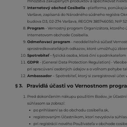
množstva zakúpených produktov a špecifikovať niekto
Internetový obchod Cosibella
–platforma, ponúkajúc
Varšave, zapísaná do Národného súdneho registra Okre
budova D3, 02-274 Varšava, REGON 385746050, NIP 52
Program
- Vernostný program Organizátora, ktorého 
Internetovom obchode Cosibella.
Odmeňovací program
- neoddeliteľná súčasť Verno
sprostredkovateľských odkazov, ktoré umožňujú zbier
Spotrebiteľ
– fyzická osoba, ktorá činí s podnikateľo
GDPR
- (General Data Protection Regulation) - Všeob
pri spracúvaní osobných údajov a o voľnom pohybe tak
Ambassador
– Spotrebiteľ, ktorý si zaregistroval ú
Pravidlá účasti vo Vernostnom progr
Pred dokončením nákupu použitím Bodov, je Účastník 
súhlasom sa zobrazí:
po prihlásení sa do obchodu cosibella.sk,
registrovaným Účastníkom, ktorí nevyslovia súhla
pri registrácii nového Používateľa v obchode cosibe