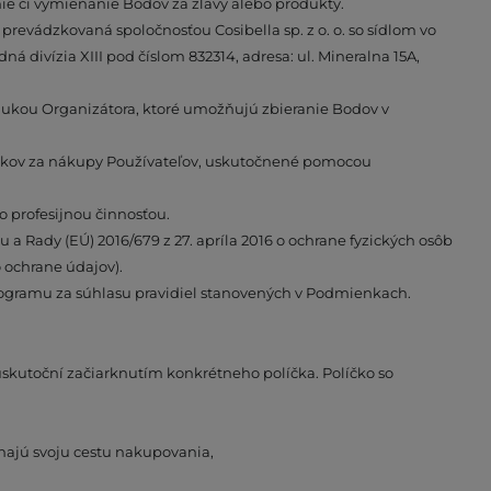
e či vymieňanie Bodov za zľavy alebo produkty.
, prevádzkovaná spoločnosťou Cosibella sp. z o. o. so sídlom vo
divízia XIII pod číslom 832314, adresa: ul. Mineralna 15A,
onukou Organizátora, ktoré umožňujú zbieranie Bodov v
níkov za nákupy Používateľov, uskutočnené pomocou
o profesijnou činnosťou.
a Rady (EÚ) 2016/679 z 27. apríla 2016 o ochrane fyzických osôb
 ochrane údajov).
programu za súhlasu pravidiel stanovených v Podmienkach.
skutoční začiarknutím konkrétneho políčka. Políčko so
najú svoju cestu nakupovania,