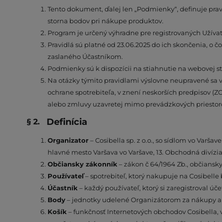
Tento dokument, ďalej len „Podmienky“, definuje prav
storna bodov pri nákupe produktov.
Program je určený výhradne pre registrovaných Užíva
Pravidlá sú platné od 23.06.2025 do ich skončenia, 
zaslaného Účastníkom.
Podmienky sú k dispozícii na stiahnutie na webovej s
Na otázky týmito pravidlami výslovne neupravené sa vzť
ochrane spotrebiteľa, v znení neskorších predpisov (ZO
alebo zmluvy uzavretej mimo prevádzkových priestoro
Definícia
Organizator
– Cosibella sp. z o.o., so sídlom vo Var
hlavné mesto Varšava vo Varšave, 13. Obchodná divíz
Občiansky zákonník
– zákon č 64/1964 Zb., občiansky
Používateľ
– spotrebiteľ, ktorý nakupuje na Cosibell
Účastník
– každý používateľ, ktorý si zaregistroval 
Body
– jednotky udelené Organizátorom za nákupy a i
Košík
– funkčnosť Internetových obchodov Cosibella, v