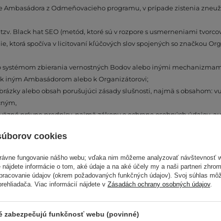
ie Ambasádora z Odmeňovacieho programu, v prípade zistenia zneuži
v. Black hat SEO (metód, ktoré sú v rozpore s usmerneniami tvorcov
e, ktorá spočíva v licitovaní kľúčových slov spojených so značkou O
so systémom zbierania vernostných Bodov alebo inými mechanizma
u k iným Ambasádorom alebo k Organizátorovi;
brázky alebo obsah porušujúci zásady slušnosti, najmä s obsahom: 
ačným,
äzné právne predpisy, najmä zákony o ochrane osobných údajov, aut
 sledovacích botov alebo automatických kliknutí;
súborov cookies
borov cookies;
za spam (odosielania e-mailových správ bez výslovného súhlasu pr
právne fungovanie nášho webu; vďaka nim môžeme analyzovať návštevnosť 
ostredníctvom atribútu „no-follow“;
 nájdete informácie o tom, aké údaje a na aké účely my a naši partneri zhr
ému zvyšovaniu odmeny Ambasádora;
spracovanie údajov (okrem požadovaných funkčných údajov). Svoj súhlas mô
ehliadača. Viac informácií nájdete v
Zásadách ochrany osobných údajov
.
avdivých informácií počas registrácie;
asu.
 § 3 ods. 8 a 9 Vernostného programu, sa Body vynulujú a nie je možn
ré zabezpečujú funkčnosť webu (povinné)