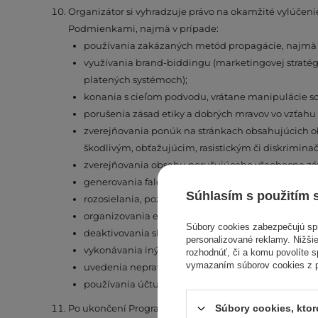
Organizátor si vyhradzuje právo na okamžité vylúčen
Podmienkami, najmä v prípade:
používania zakázaných metód propagácie, najmä tz
využívania brand-biddingu (marketingovej stratégi
platených systémoch);
konania s cieľom podvodu, vrátane manipulácie 
porušenia zásad etiky a dobrých mravov vo vzťah
zverejňovania ponúk na stránkach obsahujúcich o
škodlivým, obťažujúcim, rasistickým či diskrimin
zverejňovania obsahu porušujúceho všeobecne záv
generovania falošnej návštevnosti prostredníctvom
Súhlasím s použitím 
rozosielania, pozmeňovania alebo prepisovania sú
organizovania e-mailových kampaní považovaných 
Súbory cookies zabezpečujú s
deaktivovania sledovania Odporúčacích odkazov pr
personalizované reklamy. Nižšie
vykonávania iných činností vedúcich k nepoctiv
rozhodnúť, či a komu povolíte 
vymazaním súborov cookies z pr
uvedenia nepravdivých osobných údajov alebo nepr
používania účtu inej osoby bez jej výslovného súhl
Po ukončení Programu spôsobom uvedeným v § 1 ods. 3,
Súbory cookies, kto