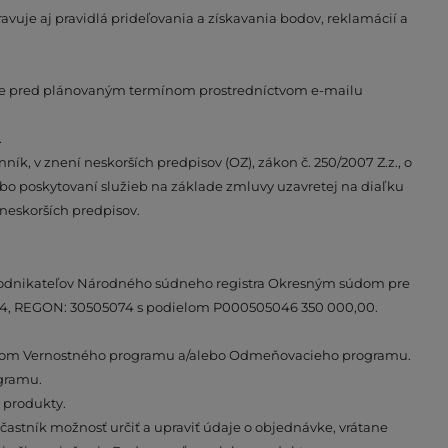
uje aj pravidlá prideľovania a získavania bodov, reklamácií a
iace pred plánovaným termínom prostredníctvom e-mailu
.
ík, v znení neskorších predpisov (OZ), zákon č. 250/2007 Z.z., o
alebo poskytovaní služieb na základe zmluvy uzavretej na diaľku
neskorších predpisov.
tra podnikateľov Národného súdneho registra Okresným súdom pre
0504, REGON: 30505074 s podielom P000505046 350 000,00.
astníkom Vernostného programu a/alebo Odmeňovacieho programu.
ogramu.
 produkty.
častník možnosť určiť a upraviť údaje o objednávke, vrátane