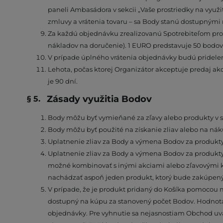
paneli Ambasádora v sekcii „Vaše prostriedky na vyu
zmluvy a vrátenia tovaru – sa Body stanú dostupnými 
Za každú objednávku zrealizovanú Spotrebiteľom pro
nákladov na doručenie). 1 EURO predstavuje 50 bodov
V prípade úplného vrátenia objednávky budú pridelen
Lehota, počas ktorej Organizátor akceptuje predaj ak
je 90 dní.
Zásady využitia Bodov
Body môžu byť vymieňané za zľavy alebo produkty v 
Body môžu byť použité na získanie zliav alebo na n
Uplatnenie zliav za Body a výmena Bodov za produkty
Uplatnenie zliav za Body a výmena Bodov za produkty 
možné kombinovať s inými akciami alebo zľavovými k
nachádzať aspoň jeden produkt, ktorý bude zakúpený
V prípade, že je produkt pridaný do Košíka pomocou m
dostupný na kúpu za stanovený počet Bodov. Hodnot
objednávky. Pre vyhnutie sa nejasnostiam Obchod uvá