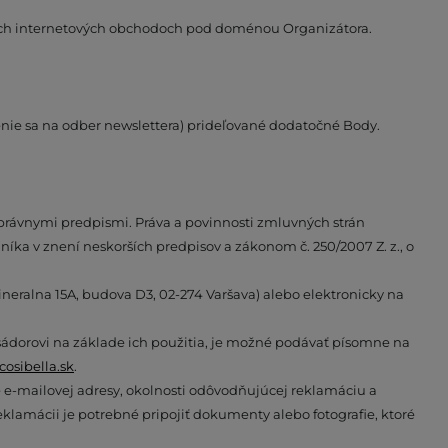
ných internetových obchodoch pod doménou Organizátora.
enie sa na odber newslettera) prideľované dodatočné Body.
 právnymi predpismi. Práva a povinnosti zmluvných strán
níka v znení neskorších predpisov a zákonom č. 250/2007 Z. z., o
eralna 15A, budova D3, 02-274 Varšava) alebo elektronicky na
orovi na základe ich použitia, je možné podávať písomne na
osibella.sk
.
e-mailovej adresy, okolnosti odôvodňujúcej reklamáciu a
lamácii je potrebné pripojiť dokumenty alebo fotografie, ktoré