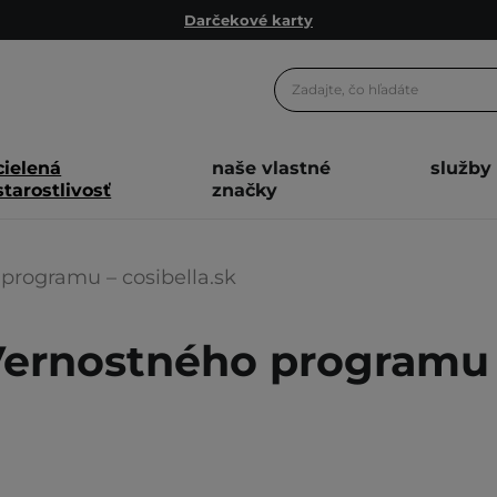
Ekologické balenie
Odmeňovací program
Odoslanie do 24 hod.
Darčekové karty
cielená
naše vlastné
služby
Ekologické balenie
starostlivosť
značky
rogramu – cosibella.sk
rnostného programu –