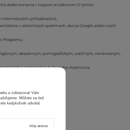
tia alebo konania v rozpore so zákonom či týmito
 internetových vyhľadávačov);
rganizátora v reklamných systémoch, ako je Google alebo iných
mi Programu;
vulgárnym, obscénnym, pornografickým, urážlivým, nenávistným,
orské práva alebo práva duševného vlastníctva;
íjemcu);
webu a zobrazovať Vám
omažďujeme. Môžete sa tiež
žete kedykoľvek odvolať
é ich ďalej využívať.
Vždy aktívne