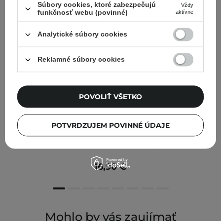
Súbory cookies, ktoré zabezpečujú
Vždy
funkčnosť webu (povinné)
aktívne
Analytické súbory cookies
Reklamné súbory cookies
POVOLIŤ VŠETKO
POTVRDZUJEM POVINNÉ ÚDAJE
Fraijour - Heartleaf Blemish Toner - Upokojujúce
tonikum s hutíniou srdčitou - 500 ml
16,90 €
Mohlo by vás zaujímať