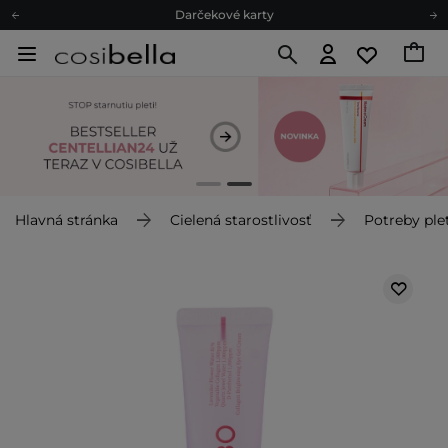
Darčekové karty
Ekologické balenie
Odmeňovací program
Odoslanie do 24 hod.
Darčekové karty
Ekologické balenie
Hlavná stránka
Cielená starostlivosť
Potreby plet