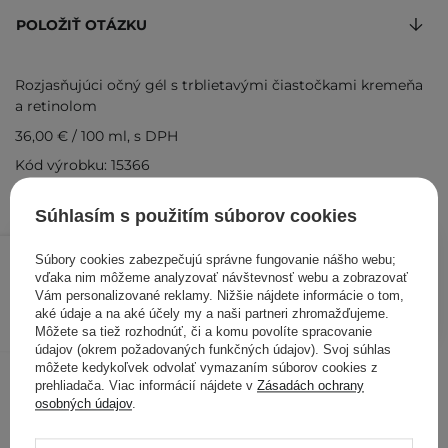
POLOŽIŤ OTÁZKU
Rozjasňujúci očný gél s trblietavými čiastočkami kremeňa
a retinolom
36,00 €
/
100 ml
, s DPH
Kód výrobku: 15366
Súhlasím s použitím súborov cookies
10,80 €
13,40 €
/
ks
Súbory cookies zabezpečujú správne fungovanie nášho webu;
vďaka nim môžeme analyzovať návštevnosť webu a zobrazovať
Vám personalizované reklamy. Nižšie nájdete informácie o tom,
PRIDAŤ DO KOŠÍKA
aké údaje a na aké účely my a naši partneri zhromažďujeme.
Môžete sa tiež rozhodnúť, či a komu povolíte spracovanie
Kontrolovali aj ďalší zákazníci
údajov (okrem požadovaných funkčných údajov). Svoj súhlas
môžete kedykoľvek odvolať vymazaním súborov cookies z
prehliadača. Viac informácií nájdete v
Zásadách ochrany
osobných údajov
.