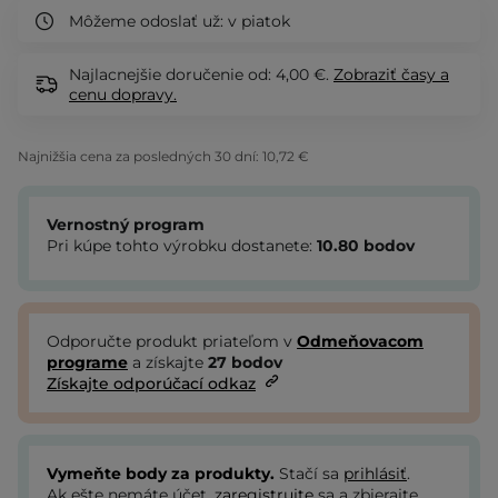
Môžeme odoslať už:
v piatok
Najlacnejšie doručenie od: 4,00 €.
Zobraziť
časy a
cenu dopravy.
Najnižšia cena za posledných 30 dní:
10,72 €
Vernostný program
Pri kúpe tohto výrobku dostanete:
10.80
bodov
Odporučte produkt priateľom v
Odmeňovacom
programe
a získajte
27
bodov
Získajte odporúčací odkaz
Vymeňte body za produkty.
Stačí sa
prihlásiť
.
Ak ešte nemáte účet,
zaregistrujte
sa a zbierajte