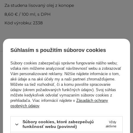
Za studena lisovaný olej z konope
8,60 €
/
100 ml
, s DPH
Kód výrobku: 2338
Súhlasím s použitím súborov cookies
4,30 €
/
ks
Súbory cookies zabezpečujú správne fungovanie nášho webu;
vďaka nim môžeme analyzovať návštevnosť webu a zobrazovať
PRIDAŤ DO KOŠÍKA
Vám personalizované reklamy. Nižšie nájdete informácie o tom,
aké údaje a na aké účely my a naši partneri zhromažďujeme.
Kontrolovali aj ďalší zákazníci
Môžete sa tiež rozhodnúť, či a komu povolíte spracovanie
údajov (okrem požadovaných funkčných údajov). Svoj súhlas
môžete kedykoľvek odvolať vymazaním súborov cookies z
prehliadača. Viac informácií nájdete v
Zásadách ochrany
osobných údajov
.
Súbory cookies, ktoré zabezpečujú
Vždy
funkčnosť webu (povinné)
aktívne