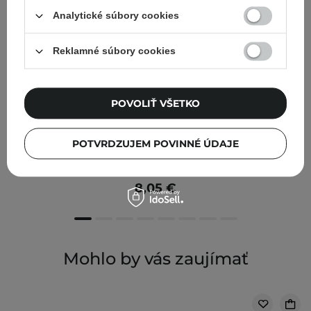
Analytické súbory cookies
Reklamné súbory cookies
POVOLIŤ VŠETKO
ODPORÚČANÉ KOZMETOLÓGMI
Anwen - Wake It Up - Kávový šampón s enzýmami -
POTVRDZUJEM POVINNÉ ÚDAJE
200ml
8,05 €
Mohlo by vás zaujímať