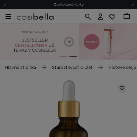
Darčekové karty
Ekologické balenie
Odmeňovací program
Odoslanie do 24 hod.
Darčekové karty
Ekologické balenie
Hlavná stránka
Starostlivosť o pleť
Pleťové oleje