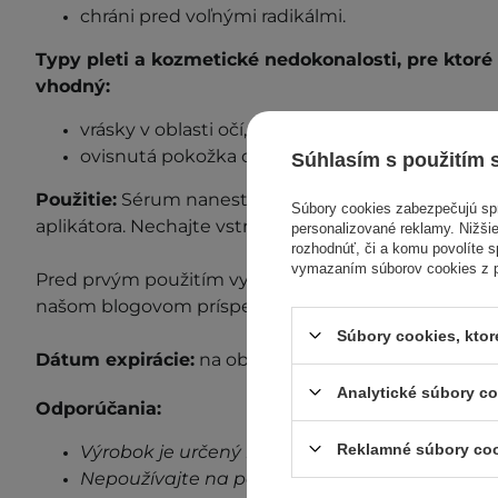
chráni pred voľnými radikálmi.
Typy pleti a kozmetické nedokonalosti, pre ktor
vhodný:
vrásky v oblasti očí,
ovisnutá pokožka okolo očí.
Súhlasím s použitím 
Použitie:
Sérum naneste a rozotrite na pokožku po
Súbory cookies zabezpečujú s
aplikátora. Nechajte vstrebať. Aplikujte ráno a/alebo 
personalizované reklamy. Nižšie
rozhodnúť, či a komu povolíte 
vymazaním súborov cookies z pr
P
red prvým použitím vykonajte test znášanlivosti. Ď
našom blogovom príspevku "
Test znášanlivosti
".
Súbory cookies, kto
Dátum expirácie:
na obale.
Analytické súbory c
Odporúčania:
Reklamné súbory co
Výrobok je určený len na vonkajšie použitie.
Nepoužívajte na poškodenú pokožku.