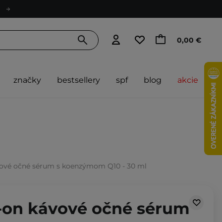
0,00 €
značky
bestsellery
spf
blog
akcie
ávové očné sérum s koenzýmom Q10 - 30 ml
l-on kávové očné sérum