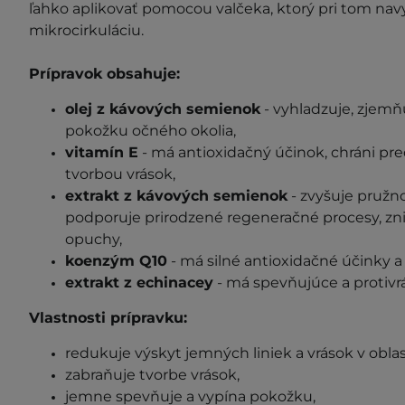
ľahko aplikovať pomocou valčeka, ktorý pri tom nav
mikrocirkuláciu.
Prípravok obsahuje:
olej z kávových semienok
- vyhladzuje, zjemň
pokožku očného okolia,
vitamín E
- má antioxidačný účinok, chráni pre
tvorbou vrások,
extrakt z kávových semienok
- zvyšuje pružn
podporuje prirodzené regeneračné procesy, zni
opuchy,
koenzým Q10
- má silné antioxidačné účinky a 
extrakt z echinacey
- má spevňujúce a protivrá
Vlastnosti prípravku:
redukuje výskyt jemných liniek a vrások v oblast
zabraňuje tvorbe vrások,
jemne spevňuje a vypína pokožku,