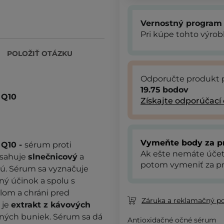
Vernostný program
Pri kúpe tohto výro
POLOŽIŤ OTÁZKU
Odporučte produkt 
19.75
bodov
 Q10
Získajte odporúčací
Vymeňte body za p
 Q10 -
sérum proti
Ak ešte nemáte úče
bsahuje
slnečnicový
a
potom vymeniť za pr
ujú. Sérum sa vyznačuje
ný účinok a spolu s
lom a chráni pred
Záruka a reklamačný p
 je
extrakt z kávových
ožných buniek. Sérum sa dá
Antioxidačné očné sérum