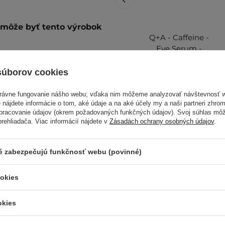
é môže byť tento výrobok
Q+A - Caffeine -
Eye Serum -
Rozjasňujúce očné
sérum s kofeínom
súborov cookies
redukujúce opuchy
d očami pomocou roll-on
a tmavé kruhy -
právne fungovanie nášho webu; vďaka nim môžeme analyzovať návštevnosť 
večer.
15ml
 nájdete informácie o tom, aké údaje a na aké účely my a naši partneri zhr
spracovanie údajov (okrem požadovaných funkčných údajov). Svoj súhlas mô
ehliadača. Viac informácií nájdete v
Zásadách ochrany osobných údajov
.
alšie informácie nájdete v
8,50 €
ré zabezpečujú funkčnosť webu (povinné)
ookies
okies