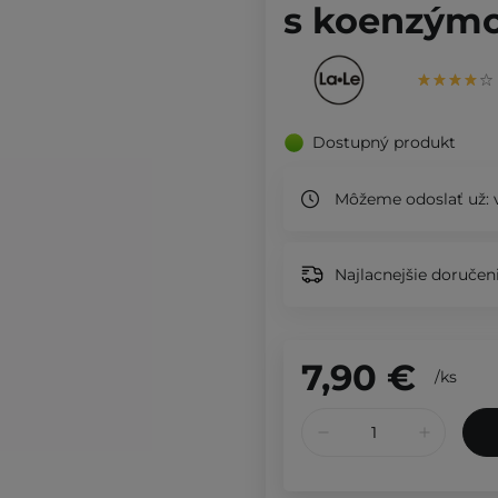
s koenzýmo
Dostupný produkt
Môžeme odoslať už:
v
Najlacnejšie doručeni
7,90 €
/
ks