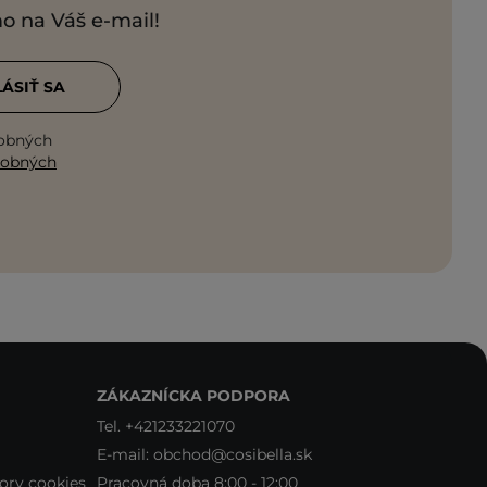
mo na Váš e-mail!
LÁSIŤ SA
sobných
sobných
ZÁKAZNÍCKA PODPORA
Tel.
+421233221070
E-mail:
obchod@cosibella.sk
ory cookies
Pracovná doba 8:00 - 12:00