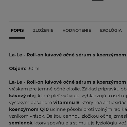
POPIS
ZLOŽENIE
HODNOTENIE
EKOLÓGIA
La-Le - Roll-on kávové očné sérum s koenzýmom
Objem:
30ml
La-Le - Roll-on kávové očné sérum s koenzýmom
vráskam pre jemné očné okolie. Základ prípravku o
kávový
olej
, ktoré pleť vyživujú, vyhladzujú a ošetr
vysokým obsahom
vitamínu E
, ktorý má antioxidač
koenzýmom Q10
účinne pôsobí proti voľným radiká
vznikom vrások. Ďalšou cennou zložkou očnej zmesi
semienok
, ktorý spevňuje a stimuluje fyziológiu k