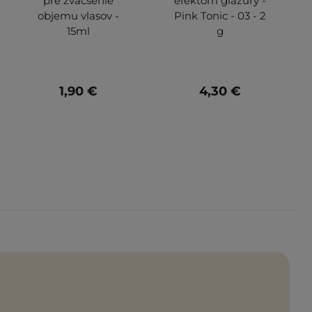
pre zväčšenie
efektom glazúry -
objemu vlasov -
Pink Tonic - 03 - 2
15ml
g
1,90 €
4,30 €