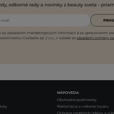
sty, odborné rady a novinky z beauty sveta - pria
e-mail
PRIH
 so zasielaním marketingových informácií a so spracovaním o
poločnosťou Cosibella sp. z o.o., v súlade so
zásadami ochrany o
NÁPOVEDA
Obchodné podmienky
ávky
Reklamácia a vrátenie tovaru
Ochrana osobných údajov a súb