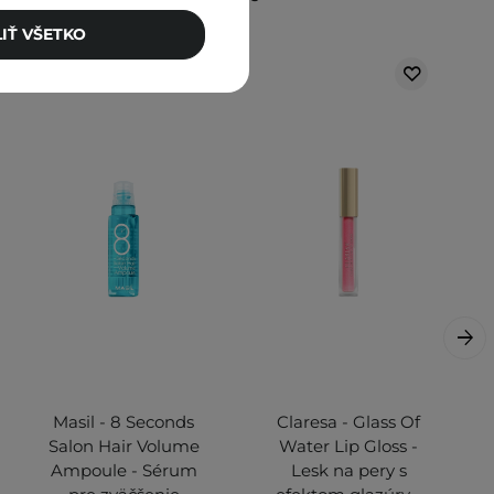
IŤ VŠETKO
Masil - 8 Seconds
Claresa - Glass Of
Salon Hair Volume
Water Lip Gloss -
Ampoule - Sérum
Lesk na pery s