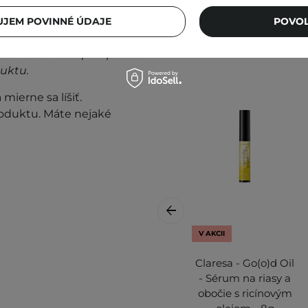
prestaňte prípravok
JEM POVINNÉ ÚDAJE
POVOL
te. Kolísanie teplôt počas
duktu.
mierne sa líšiť.
roduktu. Máte nejaké
V AKCII
Claresa - Go(o)d Oil
- Sérum na riasy a
obočie s ricínovým