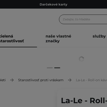
Darčekové karty
Ekologické balenie
Odmeňovací program
Odoslanie do 24 hod.
cielená
naše vlastné
služby
Darčekové karty
starostlivosť
značky
Ekologické balenie
leti
Starostlivosť proti vráskam
La-Le - Roll-on k
La-Le - Rol