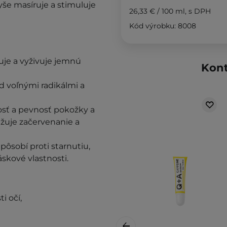
yše masíruje a stimuluje
26,33 €
/
100 ml
, s DPH
Kód výrobku: 8008
uje a vyživuje jemnú
Kont
d voľnými radikálmi a
osť a pevnosť pokožky a
žuje začervenanie a
pôsobí proti starnutiu,
skové vlastnosti.
i očí,