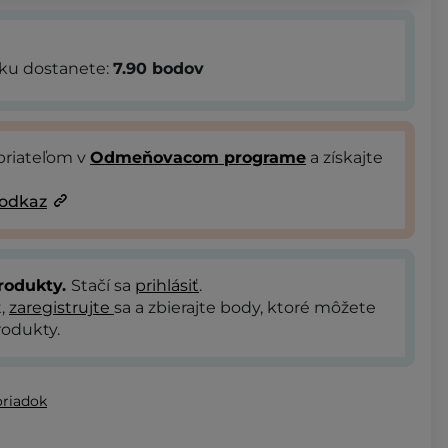
bku dostanete:
7.90
bodov
priateľom v
Odmeňovacom programe
a získajte
 odkaz
rodukty.
Stačí sa
prihlásiť
.
t,
zaregistrujte
sa a zbierajte body, ktoré môžete
odukty.
oriadok