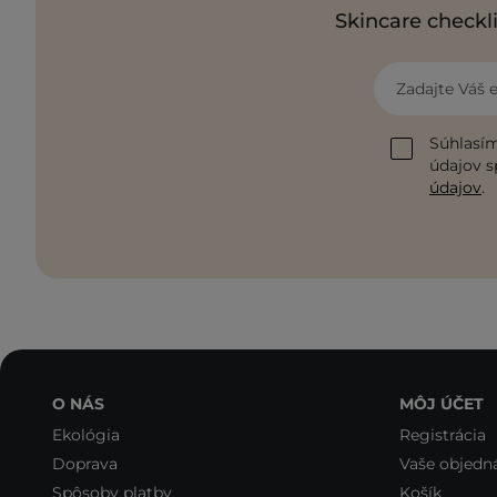
Skincare checkli
Zadajte Váš 
Súhlasím
údajov s
údajov
.
O NÁS
MÔJ ÚČET
Ekológia
Registrácia
Doprava
Vaše objedn
Spôsoby platby
Košík