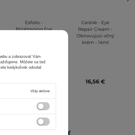
Esfolio -
CeraVe - Eye
Brightening Eye
Repair Cream -
Cream -
Obnovujúci očný
Rozjasňujúci očný
krém - 14ml
krém - 40 ml
webu a zobrazovať Vám
omažďujeme. Môžete sa tiež
žete kedykoľvek odvolať
9,20 €
16,56 €
Vždy aktívne
Mohlo by vás zaujímať