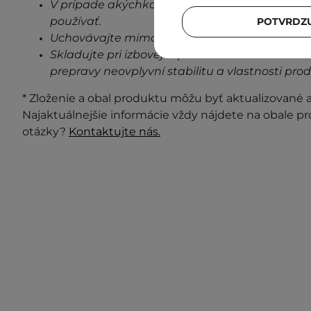
V prípade akýchkoľvek známok podráždenia, 
používať.
POTVRDZU
Uchovávajte mimo dosahu detí.
Skladujte pri izbovej teplote na tienistom mies
prepravy neovplyvní stabilitu a vlastnosti pro
* Zloženie a obal produktu môžu byť aktualizované a 
Najaktuálnejšie informácie vždy nájdete na obale p
otázky?
Kontaktujte nás.