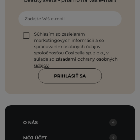
beauty sveta - priamo na Váš e-mail!
Zadajte Váš e-mail
Súhlasím so zasielaním
marketingových informácií a so
spracovaním osobných údajov
spoločnosťou Cosibella sp. z o.o., v
súlade so
zásadami ochrany osobných
údajov
.
PRIHLÁSIŤ SA
O NÁS
MÔJ ÚČET