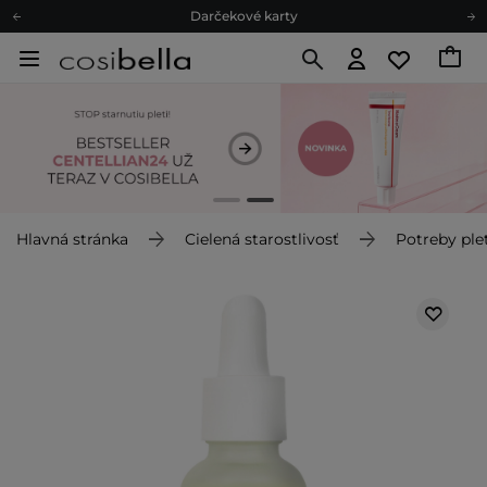
Darčekové karty
Ekologické balenie
Odmeňovací program
Odoslanie do 24 hod.
Darčekové karty
Ekologické balenie
Hlavná stránka
Cielená starostlivosť
Potreby plet