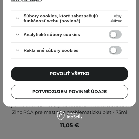
Súbory cookies, ktoré zabezpečujú
Vždy
funkčnosť webu (povinné)
aktívne
Analytické súbory cookies
Reklamné súbory cookies
POVOLIŤ VŠETKO
POTVRDZUJEM POVINNÉ ÚDAJE
Q+A - Zinc PCA - Daily Moisturiser - Krém s obsahom
Zinc PCA pre mastnú a problematickú pleť - 75ml
11,05 €