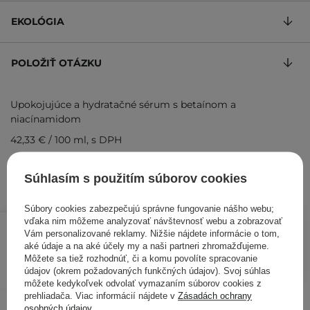
EKOLÓGIA
POLOŽIŤ OTÁZKU
Upokojujúce a hydratačné sérum s betaínom a
niacínamidom
42,33 €
/
100 ml
, s DPH
Kód výrobku: 19856
Súhlasím s použitím súborov cookies
Súbory cookies zabezpečujú správne fungovanie nášho webu;
12,70 €
/
ks
vďaka nim môžeme analyzovať návštevnosť webu a zobrazovať
Vám personalizované reklamy. Nižšie nájdete informácie o tom,
aké údaje a na aké účely my a naši partneri zhromažďujeme.
PRIDAŤ DO KOŠÍKA
Môžete sa tiež rozhodnúť, či a komu povolíte spracovanie
údajov (okrem požadovaných funkčných údajov). Svoj súhlas
Kontrolovali aj ďalší zákazníci
môžete kedykoľvek odvolať vymazaním súborov cookies z
prehliadača. Viac informácií nájdete v
Zásadách ochrany
osobných údajov
.