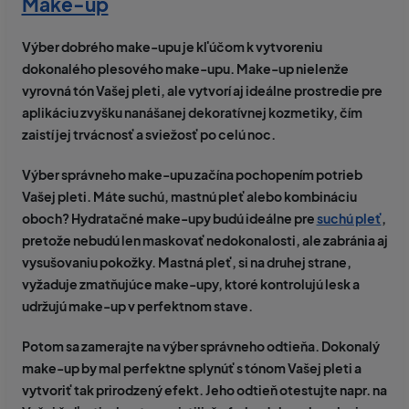
Make-up
Výber dobrého make-upu je kľúčom k vytvoreniu
dokonalého plesového make-upu. Make-up nielenže
vyrovná tón Vašej pleti, ale vytvorí aj ideálne prostredie pre
aplikáciu zvyšku nanášanej dekoratívnej kozmetiky, čím
zaistí jej trvácnosť a sviežosť po celú noc.
Výber správneho make-upu začína
pochopením potrieb
Vašej pleti.
Máte suchú, mastnú pleť alebo kombináciu
oboch?
Hydratačné make-upy
budú ideálne pre
suchú pleť
,
pretože nebudú len maskovať nedokonalosti, ale zabránia aj
vysušovaniu pokožky. Mastná pleť, si na druhej strane,
vyžaduje
zmatňujúce make-upy
, ktoré kontrolujú lesk a
udržujú make-up v perfektnom stave.
Potom sa
zamerajte na výber správneho odtieňa.
Dokonalý
make-up by mal perfektne splynúť s tónom Vašej pleti a
vytvoriť tak prirodzený efekt. Jeho odtieň otestujte napr. na