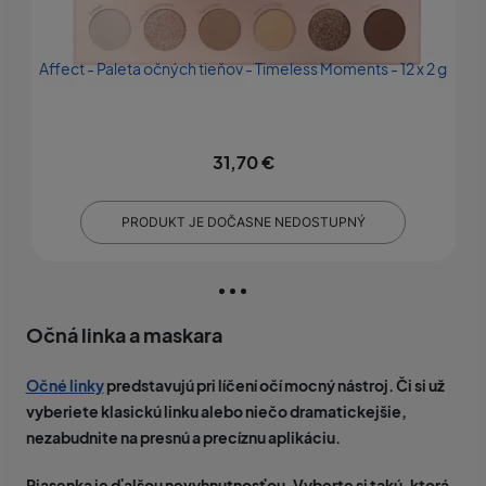
Affect - Paleta očných tieňov - Timeless Moments - 12 x 2 g
U
31,70 €
PRODUKT JE DOČASNE NEDOSTUPNÝ
Očná linka a maskara
Očné linky
predstavujú pri líčení očí mocný nástroj. Či si už
vyberiete klasickú linku alebo niečo dramatickejšie,
nezabudnite na presnú a precíznu aplikáciu.
Riasenka je ďalšou nevyhnutnosťou. Vyberte si takú, ktorá