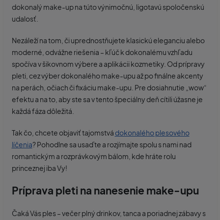
dokonalý make-up na túto výnimočnú, ligotavú spoločenskú
udalosť.
Nezáleží na tom, či uprednostňujete klasickú eleganciu alebo
moderné, odvážne riešenia – kľúč k dokonalému vzhľadu
spočíva v šikovnom výbere a aplikácii kozmetiky. Od prípravy
pleti, cez výber dokonalého make-upu až po finálne akcenty
na perách, očiach či fixáciu make-upu. Pre dosiahnutie „wow“
efektu a na to, aby ste sa v tento špeciálny deň cítili úžasne je
každá fáza dôležitá.
Tak čo, chcete objaviť tajomstvá
dokonalého plesového
líčenia
? Pohodlne sa usaďte a rozjímajte spolu s nami nad
romantickým a rozprávkovým bálom, kde hráte rolu
princeznej iba Vy!
Príprava pleti na nanesenie make-upu
Čaká Vás ples – večer plný drinkov, tanca a poriadnej zábavy s