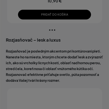
10,90 €
PRIDAŤ DO KOŠÍKA
Rozjasňovač – lesk a luxus
Rozjasňovač je posledným akcentom pri kontúrovaní pleti.
Naneste ho na miesta, ktorým chcete dodať lesk a zvýrazniť
ich, ako sú vrcholky lícnych kostí, oblasť nad hornou perou,
stred čela, koreň nosa či oblasť vnútorného kútika očí.
Rozjasnovač efektívne priťahuje svetlo, púta pozornosť a
dodáva Vašej tvári krásny rozmer.