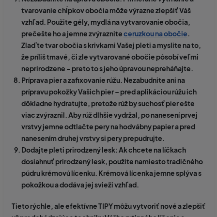
tvarovanie chĺpkov obočia môže výrazne zlepšiť Váš
vzhľad. Použite gély, mydlá na vytvarovanie obočia,
prečešte ho a jemne zvýraznite
ceruzkou na obočie
.
Zlaďte tvar obočia s krivkami Vašej pleti a myslite na to,
že príliš tmavé, či zle vytvarované obočie pôsobí veľmi
neprirodzene – preto to s jeho úpravou nepreháňajte.
Príprava pier a zafixovanie rúžu.
Nezabudnite ani na
prípravu pokožky Vašich pier – pred aplikáciou rúžu ich
dôkladne hydratujte, pretože rúž by suchosť pier ešte
viac zvýraznil. Aby rúž dlhšie vydržal, po nanesení prvej
vrstvy jemne odtlačte pery na hodvábny papier a pred
nanesením druhej vrstvy si pery prepudrujte.
Dodajte pleti prirodzený lesk:
Ak chcete na líčkach
dosiahnuť prirodzený lesk, použite namiesto tradičného
púdru krémovú lícenku. Krémová lícenka jemne splýva s
pokožkou a dodáva jej svieži vzhľad.
Tieto rýchle, ale efektívne TIPY môžu vytvoriť nové a zlepšiť