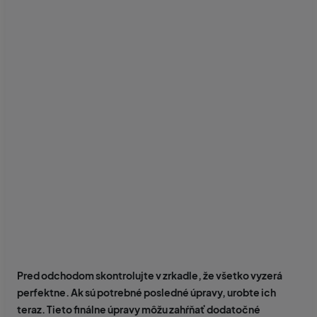
Pred odchodom skontrolujte v zrkadle, že všetko vyzerá
perfektne. Ak sú potrebné posledné úpravy, urobte ich
teraz. Tieto finálne úpravy môžu zahŕňať dodatočné