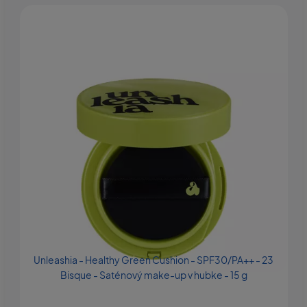
Unleashia - Healthy Green Cushion - SPF30/PA++ - 23
Bisque - Saténový make-up v hubke - 15 g
h