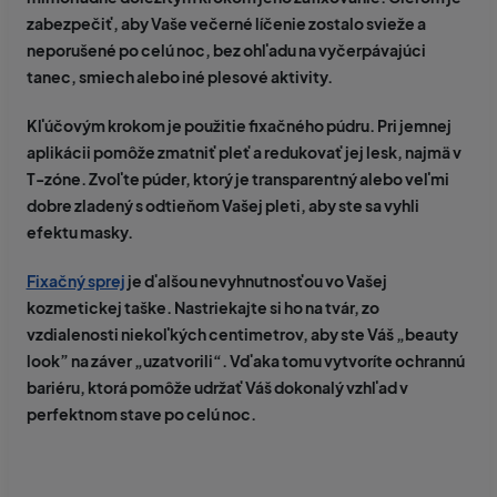
zabezpečiť, aby Vaše večerné líčenie zostalo svieže a
neporušené po celú noc, bez ohľadu na vyčerpávajúci
tanec, smiech alebo iné plesové aktivity.
Kľúčovým krokom je použitie
fixačného púdru.
Pri jemnej
aplikácii pomôže zmatniť pleť a redukovať jej lesk, najmä v
T-zóne. Zvoľte púder, ktorý je transparentný alebo veľmi
dobre zladený s odtieňom Vašej pleti, aby ste sa vyhli
efektu masky.
Fixačný sprej
je ďalšou nevyhnutnosťou vo Vašej
kozmetickej taške. Nastriekajte si ho na tvár, zo
vzdialenosti niekoľkých centimetrov, aby ste Váš „beauty
look” na záver „uzatvorili“. Vďaka tomu vytvoríte ochrannú
bariéru, ktorá pomôže udržať Váš dokonalý vzhľad v
perfektnom stave po celú noc.