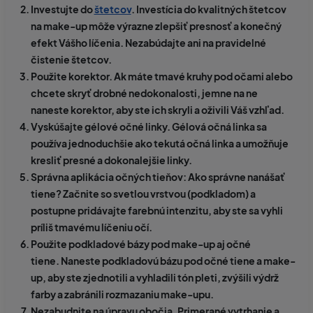
Investujte do
štetcov
.
Investícia do kvalitných štetcov
na make-up môže výrazne zlepšiť presnosť a konečný
efekt Vášho líčenia. Nezabúdajte ani na pravidelné
čistenie štetcov.
Použite korektor.
Ak máte tmavé kruhy pod očami alebo
chcete skryť drobné nedokonalosti, jemne na ne
naneste korektor, aby ste ich skryli a oživili Váš vzhľad.
Vyskúšajte gélové očné linky.
Gélová očná linka sa
používa jednoduchšie ako tekutá očná linka a umožňuje
kresliť presné a dokonalejšie linky.
Správna aplikácia očných tieňov:
Ako správne nanášať
tiene? Začnite so svetlou vrstvou (podkladom) a
postupne pridávajte farebnú intenzitu, aby ste sa vyhli
príliš tmavému líčeniu očí.
Použite podkladové bázy pod make-up aj očné
tiene.
Naneste podkladovú bázu pod očné tiene a make-
up, aby ste zjednotili a vyhladili tón pleti, zvýšili výdrž
farby a zabránili rozmazaniu make-upu.
Nezabudnite na úpravu obočia.
Primerané vytrhanie a