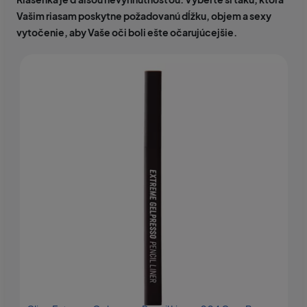
Vašim riasam poskytne požadovanú dĺžku, objem a sexy
vytočenie, aby Vaše oči boli ešte očarujúcejšie.