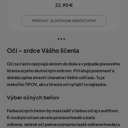
22,90 €
PRODUKT JE DOČASNE NEDOSTUPNÝ
Oči – srdce Vášho líčenia
Oči sa často nazývajú oknom do duše a v prípade plesového
líčenia sú jeho skutočným srdcom. Priťahujú pozornosť a
dokážu úplne zmeniť charakter Vášho vzhľadu. Tu je
niekoľko TIPOV, ako z líčenia očí vyťažiť to najlepšie.
Výber očných tieňov
Farba očných tieňov by mala ladiť s farbou očí aj s outfitom.
K
modrým očiam
skvele pristanú hnedé a zlaté
odtiene,
zelené oči
pekne zvýraznia teplé odtiene hnedej a