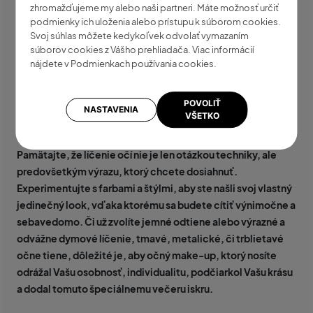
zhromažďujeme my alebo naši partneri. Máte možnosť určiť
PRODUKT JE DOČASNE NEDOSTUPNÝ
podmienky ich uloženia alebo prístupu k súborom cookies.
Svoj súhlas môžete kedykoľvek odvolať vymazaním
súborov cookies z Vášho prehliadača. Viac informácií
nájdete v Podmienkach používania cookies.
POVOLIŤ
NASTAVENIA
VŠETKO
Pamätajte, že líčenie očí nie je len otázkou techniky, ale
predovšetkým výrazu, ktorý chcete dosiahnuť.
Experimentujte s farbami a štýlmi, aby ste našli svoj vlastný
jedinečný look, vďaka ktorému sa budete cítiť výnimočne a
sebavedomo. Či už zvolíte jemné odtiene alebo výrazné a
odvážne dymové líčenie, tmavé, metalické, či trblietavé
očne tiene, dôležité je, aby očný make-up, ktorý nosíte
odrážal Vašu osobnosť, individualitu, podčiarkol Vašu krásu
a dodal tomuto špeciálnemu večeru iskru.