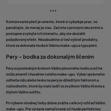
Kontúrovanie pleti je umenie, ktoré si vyžaduje prax, no
pamätajte, že menej je viac. Začnite s jemnými akcentmi a
postupne zvyšujte ich intenzitu, aby ste dosiahli
požadovaný efekt. Nezabudnite si tiež vybrať produkty,
ktoré sa dokonale hodia k Vášmu make-upu a typu pleti.
Pery – bodka za dokonalým líčením
Pery sú posledným krokom Vášho plesového looku a určite
môžu zmeniť charakter celého make-upu. Výber správneho
odtieňa rúžu alebo lesku na pery je dôležitým faktorom a
rozhodnutím, ktoré by malo ladiť so zvyškom Vášho líčenia a
štýlom Vášho outfitu.
Pri výbere vhodnej farby dobre zvážte celkový vzhľad Vášho
make-upu. Pre výrazne namaľované oči bude perfektnou