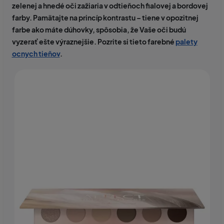
zelenej a
hnedé oči
zažiaria v odtieňoch fialovej a bordovej
farby. Pamätajte na princíp kontrastu – tiene v opozitnej
farbe ako máte dúhovky, spôsobia, že Vaše oči budú
vyzerať ešte výraznejšie. Pozrite si tieto farebné
palety
ocnych tieňov
.