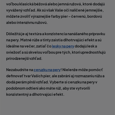
voľbou klasická béžová alebo jemná ružová, ktoré dodajú
vyvážený vzhľad. Ak sú však Vaše oči nalíčené jemnejšie,
môžete zvoliť výraznejšie farby pier – červenú, bordovú
alebo intenzívnu ružovú.
Dôležitá je aj textúra a konzistencia nanášaného prípravku
na pery. Matné rúže a tinty zaistia dlhotrvajúci efekt a sú
ideálne na večer, zatiaľ čo
lesky na pery
dodajú lesk a
sviežosť a sú skvelou voľbou pre tých, ktorí uprednostňujú
prirodzenejší vzhľad.
Nezabudnite na
ceruzku na pery
! Nielenže môže pomôcť
definovať tvar Vašich pier, ale zabráni aj rozmazaniu rúžu a
dodá perám plnší vzhľad. Vyberte si ceruzku na pery v
podobnom odtieni ako máte rúž, aby ste vytvorili
konzistentný a dlhotrvajúci efekt.