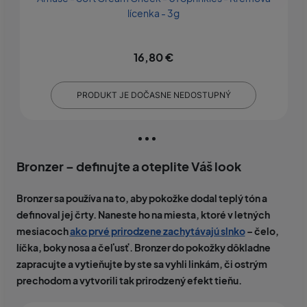
lícenka - 3g
16,80 €
PRODUKT JE DOČASNE NEDOSTUPNÝ
Bronzer – definujte a oteplite Váš look
Bronzer sa používa na to, aby pokožke dodal teplý tón a
definoval jej črty. Naneste ho na miesta, ktoré v letných
mesiacoch
ako prvé prirodzene zachytávajú slnko
– čelo,
líčka, boky nosa a čeľusť. Bronzer do pokožky dôkladne
zapracujte a vytieňujte by ste sa vyhli linkám, či ostrým
prechodom a vytvorili tak prirodzený efekt tieňu.