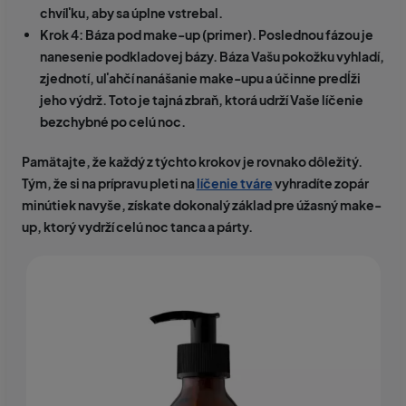
chvíľku, aby sa úplne vstrebal.
Krok 4: Báza pod make-up (primer).
Poslednou fázou je
nanesenie podkladovej bázy. Báza Vašu pokožku vyhladí,
zjednotí, uľahčí nanášanie make-upu a účinne predĺži
jeho výdrž. Toto je tajná zbraň, ktorá udrží Vaše líčenie
bezchybné po celú noc.
Pamätajte, že každý z týchto krokov je rovnako dôležitý.
Tým, že si na prípravu pleti na
líčenie tváre
vyhradíte zopár
minútiek navyše, získate dokonalý základ pre úžasný make-
up, ktorý vydrží celú noc tanca a párty.