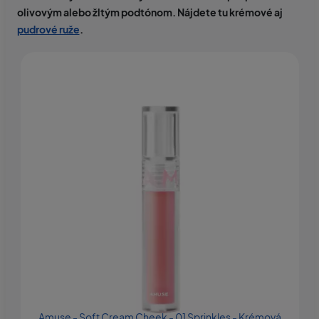
olivovým alebo žltým podtónom. Nájdete tu krémové aj
pudrové ruže
.
Amuse - Soft Cream Cheek - 01 Sprinkles - Krémová