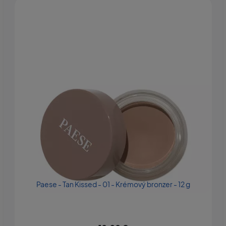
Paese - Tan Kissed - 01 - Krémový bronzer - 12 g
R