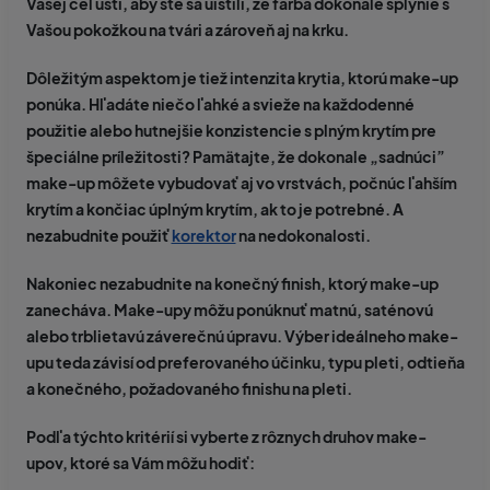
Vašej čeľusti, aby ste sa uistili, že farba dokonale splynie s
Vašou pokožkou na tvári a zároveň aj na krku.
Dôležitým aspektom je tiež
intenzita krytia
, ktorú make-up
ponúka. Hľadáte niečo ľahké a svieže na každodenné
použitie alebo hutnejšie konzistencie s plným krytím pre
špeciálne príležitosti? Pamätajte, že dokonale „sadnúci”
make-up môžete vybudovať aj vo vrstvách, počnúc ľahším
krytím a končiac úplným krytím, ak to je potrebné. A
nezabudnite použiť
korektor
na nedokonalosti.
Nakoniec
nezabudnite na konečný finish, ktorý make-up
zanecháva.
Make-upy môžu ponúknuť matnú, saténovú
alebo trblietavú záverečnú úpravu. Výber ideálneho make-
upu teda závisí od preferovaného účinku, typu pleti, odtieňa
a konečného, požadovaného finishu na pleti.
Podľa týchto kritérií si vyberte z rôznych druhov make-
upov, ktoré sa Vám môžu hodiť: