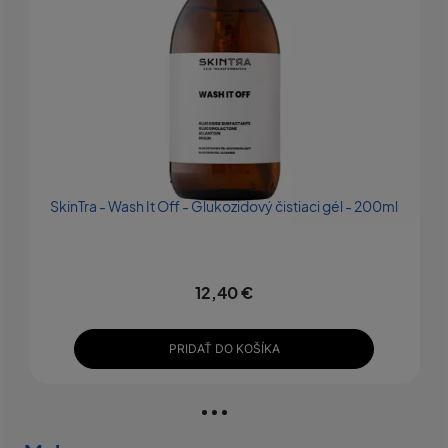
SkinTra - Wash It Off - Glukozidový čistiaci gél - 200ml
12,40 €
PRIDAŤ DO KOŠÍKA