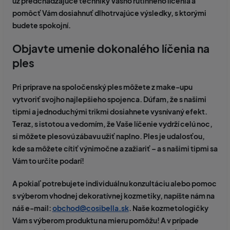
už predchádzajúce techniky Vášho rutinného líčenia a
pomôcť Vám dosiahnuť dlhotrvajúce výsledky, s ktorými
budete spokojní.
Objavte umenie dokonalého líčenia na
ples
Pri príprave na spoločenský ples môžete z make-upu
vytvoriť svojho najlepšieho spojenca. Dúfam, že s našimi
tipmi a jednoduchými trikmi dosiahnete vysnívaný efekt.
Teraz, s istotou a vedomím, že Vaše líčenie vydrží celú noc,
si môžete plesovú zábavu užiť naplno. Ples je udalosťou,
kde sa môžete cítiť výnimočne a zažiariť – a s našimi tipmi sa
Vám to určite podarí!
A pokiaľ potrebujete individuálnu konzultáciu alebo pomoc
s výberom vhodnej dekoratívnej kozmetiky, napíšte nám na
náš e-mail:
obchod@cosibella.sk
. Naše kozmetologičky
Vám s výberom produktu na mieru pomôžu! A v prípade