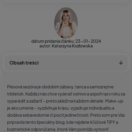
dátum pridania článku: 23-01-2024
autor: Katarzyna Kozłowska
Obsah treści
Plesová sezóna je obdobím zábavy, tanca a samozrejme
trblietok. Každá z nás chce vyzerať oslnivo a aspoň raz v roku sa
vyparádiť a zažiariť – preto záleží na každom detaile. Make-up
je ako umenie – vyzdvihuje krásu, vyjadruje individualitu a
dodáva sebavedomie či pocit jedinečnosti. Preto som pre Vás
pripravila tento špeciálny blog, kde nájdete kľúčové TIPY a
kozmetické odporúčania, ktoré Vám pomôžu vytvoriť