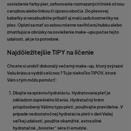
osvieženie farby pier, zafixovanie rozmazaných liniek očnou
ceruzkou alebo linkou či úpravu obočia. Do plesovej
kabelky si nezabudnite pribaliť aj
malú sadu kozmetiky na
ples.
Oplatí sa mať so sebou mierne navlhčenú hubku alebo
zmatňujúce obrúsky na osvieženie make-upu počas tejto
udalosti, ak je to potrebné.
Najdôležitejšie TIPY na líčenie
Chcete si urobiť dokonalý večerný make-up, ktorý zvýrazní
Vašu krásu a vydrží celú noc? Tu je niekoľko TIPOV, ktoré
Vám s tým môžu pomôcť:
Dbajte na správnu hydratáciu.
Hydratovaná pleť je
základom úspešného líčenia. Hydratačný krém
prispôsobený Vášmu typu pleti, používajte pravidelne. V
prípade nedostatočnej hydratácie pleti v deň Vašej
veľkej udalosti, použite okamžité, extra silné
hydratačné „booster” séra či emulzie.