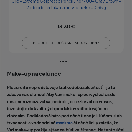
Clio - Extreme Gelpresso Pencil Liner - 004 Gray Brown -
B
Vodoodolná linka na oči v ceruzke - 0,35 g
13,30 €
PRODUKT JE DOČASNE NEDOSTUPNÝ
Make-up na celú noc
Ples určite nepredstavuje krátkodobú záležitosť – je to
zábava na celú noc! Aby Vám make-up očí vydržal až do
rána, nerozmazával sa, nedrolil, či nezlieval do vrások,
investujte do kvalitných produktov s dlhotrvajúcim
zložením.
Podkladová báza pod očné tiene
je kľúčom k ich
trvácnosti a vodeodolná
maskara
či očné linky zaistia, že
Váš make-up prežije aj ten najbúrlivejší tanec. Na tento účel