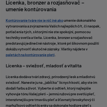
Lícenka, bronzer a rozjasňovač –
umenie kontúrovania
Kontúrovanie tváre nie je nič iné ako
umenie dokonalého
vytvarovania a zvýraznenia Vašich najlepších čŕt, či naopak,
potlačenia tých, s ktorými nie ste spokojní, pomocou
techniky svetla a tieňa. Lícenka, bronzer a rozjasňovač
predstavujú jedinečné nástroje, ktoré pri šikovnom použití
dokážu vytvoriť skutočné zázraky. Všetky nájdete v
paletách na kontúrovanie pleti
.
Lícenka – sviežosť, mladosť a vitalita
Lícenka dodáva tvári zdravý, prirodzený lesk a mladistvú
sviežosť. Naneste ju na „jabĺčka” lícnych kostí, aby ste im
dodali farbu a život. Vyberte si odtieň, ktorý najlepšie
vyhovuje tónu Vašej pleti – jemnú ružovú pre svetlú pleť,
intenzívnejšiu pre tmavšiu pleť a šťavnatý broskyňový či
marhuľkový odtieň lícenky sa dokonale hodí pre pleť s