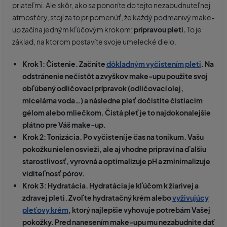
priateľmi. Ale skôr, ako sa ponoríte do tejto nezabudnuteľnej
atmosféry, stojí za to pripomenúť, že každý podmanivý make-
up začína jedným kľúčovým krokom:
prípravou pleti.
To je
základ, na ktorom postavíte svoje umelecké dielo.
Krok 1: Čistenie. Začnite
dôkladným vyčistením pleti
. Na
odstránenie nečistôt a zvyškov make-upu použite svoj
obľúbený odličovací prípravok (odličovací olej,
micelárna voda…) a následne pleť dočistite čistiacim
gélom alebo mliečkom. Čistá pleť je to najdokonalejšie
plátno pre Váš make-up.
Krok 2: Tonizácia.
Po vyčistení je čas na tonikum. Vašu
pokožku nielen osvieži, ale aj vhodne pripraví na ďalšiu
starostlivosť, vyrovná a optimalizuje pH a zminimalizuje
viditeľnosť pórov.
Krok 3: Hydratácia.
Hydratácia je kľúčom k žiarivej a
zdravej pleti. Zvoľte hydratačný krém alebo
vyživujúcy
pleťovy krém
, ktorý najlepšie vyhovuje potrebám Vašej
pokožky. Pred nanesením make-upu mu nezabudnite dať