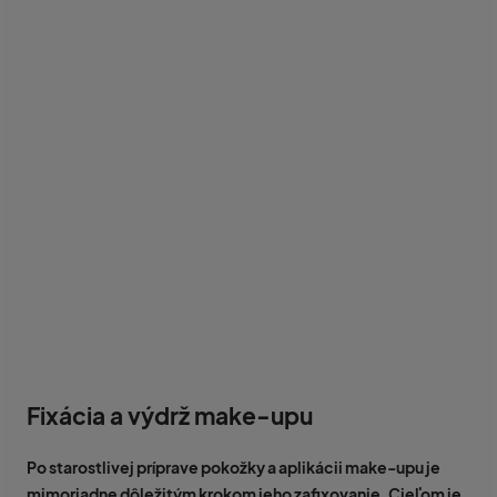
Fixácia a výdrž make-upu
Po starostlivej príprave pokožky a aplikácii make-upu je
mimoriadne dôležitým krokom jeho zafixovanie. Cieľom je