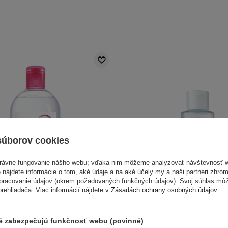
súborov cookies
právne fungovanie nášho webu; vďaka nim môžeme analyzovať návštevnosť 
 nájdete informácie o tom, aké údaje a na aké účely my a naši partneri zhr
spracovanie údajov (okrem požadovaných funkčných údajov). Svoj súhlas mô
ehliadača. Viac informácií nájdete v
Zásadách ochrany osobných údajov
.
V AKCII
 - Sensibio H2O - Micelárna
COSRX - Low pH Niaci
ré zabezpečujú funkčnosť webu (povinné)