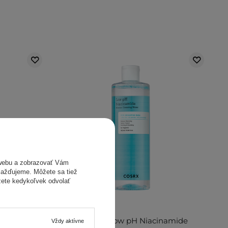
webu a zobrazovať Vám
omažďujeme. Môžete sa tiež
žete kedykoľvek odvolať
V AKCII
namide
COSRX - Low pH Niacinamide
Vždy aktívne