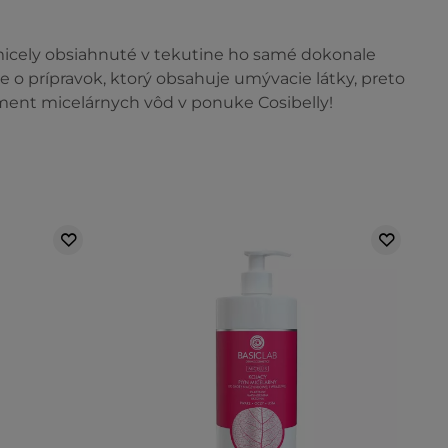
– micely obsiahnuté v tekutine ho samé dokonale
e o prípravok, ktorý obsahuje umývacie látky, preto
iment micelárnych vôd v ponuke Cosibelly!