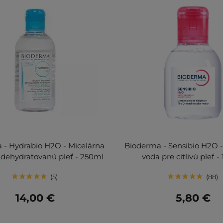
 - Hydrabio H2O - Micelárna
Bioderma - Sensibio H2O -
 dehydratovanú pleť - 250ml
voda pre citlivú pleť -
5
88
14,00 €
5,80 €