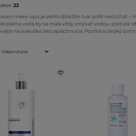
bkov:
22
ňovaní make-upu je veľmi dôležité tvár príliš nešúchať 
Micelárna voda by sa mala vždy zmývať vodou, pretože id
vajte na pokožke bez opláchnutia. Pozrite si široký sort
Odporúčané