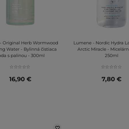
r - Original Herb Wormwood
Lumene - Nordic Hydra L
ng Water - Bylinná čistiaca
Arctic Miracle - Micelár
oda s palinou - 300ml
250ml
16,90 €
7,80 €