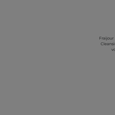
Fraijou
Cleansi
v