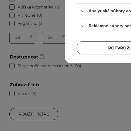
voda
Poľská kozmetika
8
Analytické súbory c
Prírodné
8
Vegánske
3
Reklamné súbory co
€
€
od
do
–
POTVRDZU
Dostupnosť
Skryť dočasne nedostupné
20
Zobraziť len
Akcie
5
POUŽIŤ FILTRE