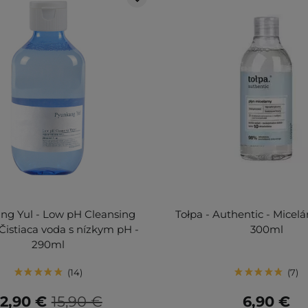
ng Yul - Low pH Cleansing
Tołpa - Authentic - Micelá
Čistiaca voda s nízkym pH -
300ml
290ml
14
7
12,90 €
15,90 €
6,90 €