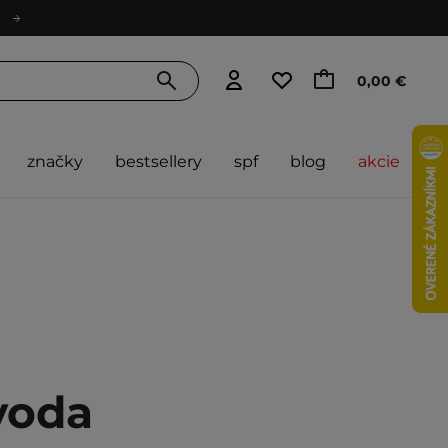
0,00 €
značky
bestsellery
spf
blog
akcie
voda