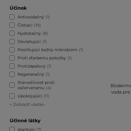
Účinok
Antioxidačný
1
Čistiaci
19
Hydratačný
8
Osviežujúci
1
Posilňujúci kožný mikrobióm
1
Proti sfarbeniu pokožky
1
Protizápalový
1
Regeneračný
1
Starostlivosť proti
Bioderma
začervenaniu
4
voda pre
Upokojujúci
11
+ Zobraziť všetko
Účinné látky
Alantoín
7