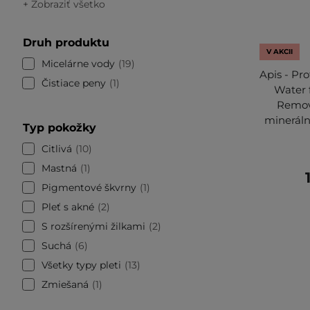
+ Zobraziť všetko
Druh produktu
V AKCII
Micelárne vody
19
Apis - Pro
Čistiace peny
1
Water 
Remova
mineráln
Typ pokožky
Citlivá
10
Mastná
1
Pigmentové škvrny
1
Pleť s akné
2
S rozšírenými žilkami
2
Suchá
6
Všetky typy pleti
13
Zmiešaná
1