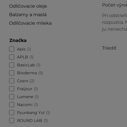
Počet výro
Odličovacie oleje
Balzamy a maslá
Pri odstra
rozpustia. 
Odličovacie mlieka
ju nenechá
Značka
Triediť
Apis
1
APLB
1
BasicLab
1
Bioderma
5
Cosrx
2
Fraijour
1
Lumene
1
Nacomi
1
Pyunkang Yul
1
ROUND LAB
1