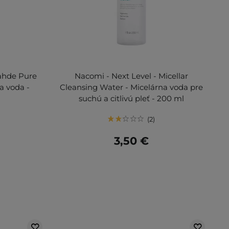
ahde Pure
Nacomi - Next Level - Micellar
na voda -
Cleansing Water - Micelárna voda pre
suchú a citlivú pleť - 200 ml
2
3,50 €