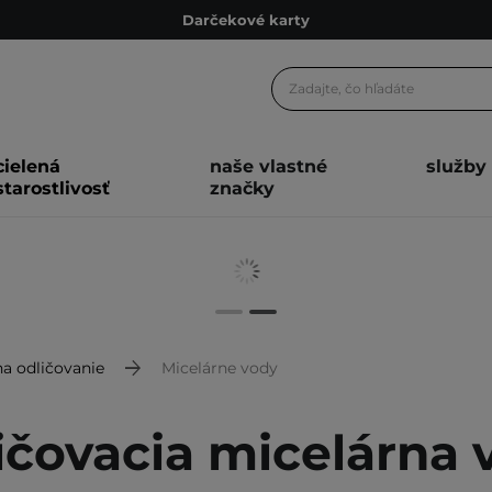
Darčekové karty
Ekologické balenie
Odmeňovací program
Odoslanie do 24 hod.
cielená
naše vlastné
služby
Darčekové karty
starostlivosť
značky
Ekologické balenie
na odličovanie
Micelárne vody
ičovacia micelárna 