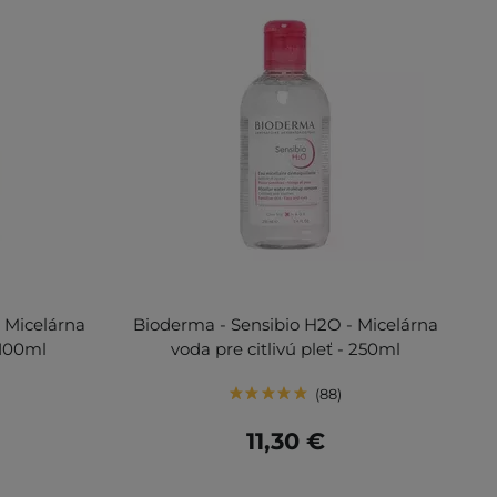
 Micelárna
Bioderma - Sensibio H2O - Micelárna
 100ml
voda pre citlivú pleť - 250ml
88
11,30 €