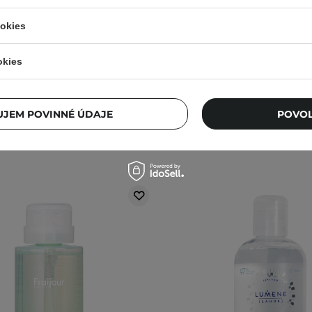
 pre citlivú pleť - 500ml
Cleansing Water - Micelá
nízkym pH a niacínamido
ookies
88
29
okies
14,03 €
16,50 €
4,74 €
7,90 
JEM POVINNÉ ÚDAJE
POVOL