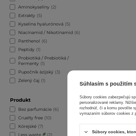
Aminokyseliny
2
Extrakty
5
Kyselina hyalurónová
5
Niacínamid / Nikotínamid
6
Panthenol
6
Peptidy
1
Probiotiká / Prebiotiká /
Fermenty
1
Pupočník ázijský
3
Zelený čaj
1
Súhlasím s použitím 
Súbory cookies zabezpečujú s
Produkt
personalizované reklamy. Nižšie
rozhodnúť, či a komu povolíte 
Bez parfumácie
6
vymazaním súborov cookies z pr
Cruelty free
10
V AKCII
Kórejské
7
Bioderma
Súbory cookies, kto
Less waste
2