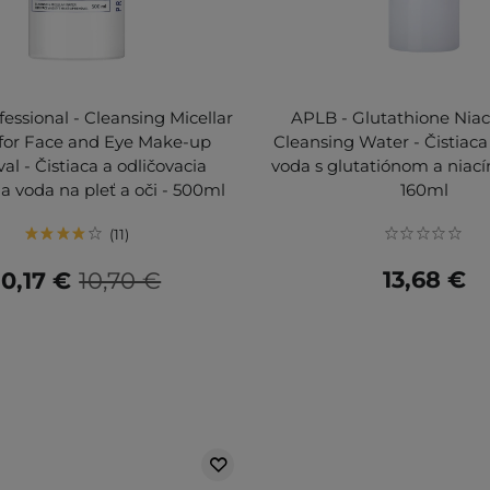
fessional - Cleansing Micellar
APLB - Glutathione Nia
for Face and Eye Make-up
Cleansing Water - Čistiac
l - Čistiaca a odličovacia
voda s glutatiónom a niac
a voda na pleť a oči - 500ml
160ml
11
13,68 €
10,17 €
10,70 €