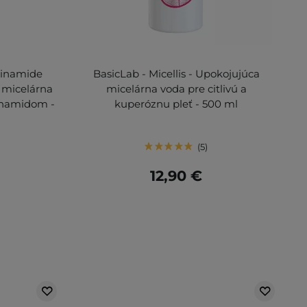
cinamide
BasicLab - Micellis - Upokojujúca
a micelárna
micelárna voda pre citlivú a
ínamidom -
kuperóznu pleť - 500 ml
5
12,90 €