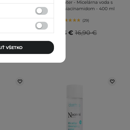
rna voda s
Cleansing Water - Micelárna voda s
m - 100 ml
nízkym pH a niacínamidom - 400 ml
29
€
11,83 €
16,90 €
IŤ VŠETKO