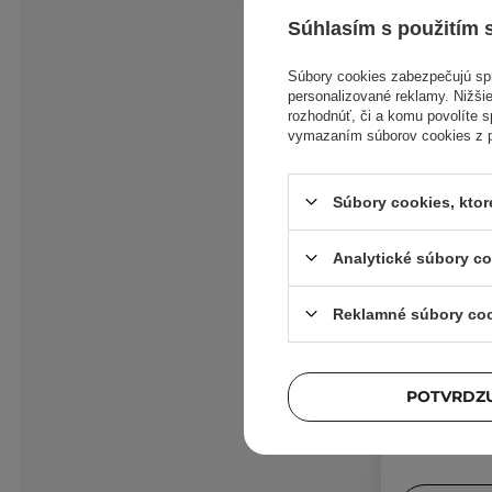
Účet v
Súhlasím s použitím 
Prihlaso
Súbory cookies zabezpečujú s
personalizované reklamy. Nižšie
rozhodnúť, či a komu povolíte 
Prihlasovacie 
vymazaním súborov cookies z pr
Heslo
Súbory cookies, kto
Heslo sa musí s
Analytické súbory c
+421
Zaškrtni
Reklamné súbory co
Súhla
osobný
Chcem 
POTVRDZU
Chcem 
Cosibel