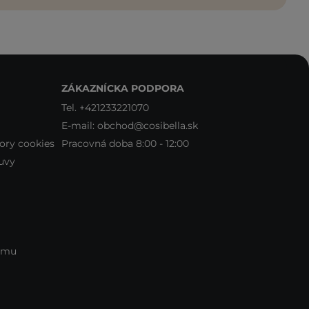
ZÁKAZNÍCKA PODPORA
Tel.
+421233221070
E-mail:
obchod@cosibella.sk
ory cookies
Pracovná doba 8:00 - 12:00
uvy
amu