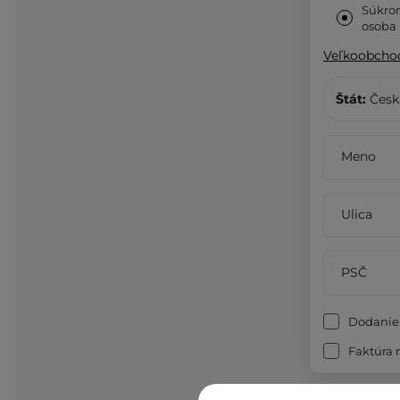
Súkr
osoba
Veľkoobcho
Štát:
Česk
Meno
Ulica
PSČ
Dodanie 
Kraj:
Faktúra 
Česk
Kraj:
Česk