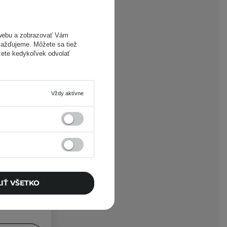
webu a zobrazovať Vám
omažďujeme. Môžete sa tiež
žete kedykoľvek odvolať
Zobraziť heslo
Vždy aktívne
ponuky.
IŤ VŠETKO
h od