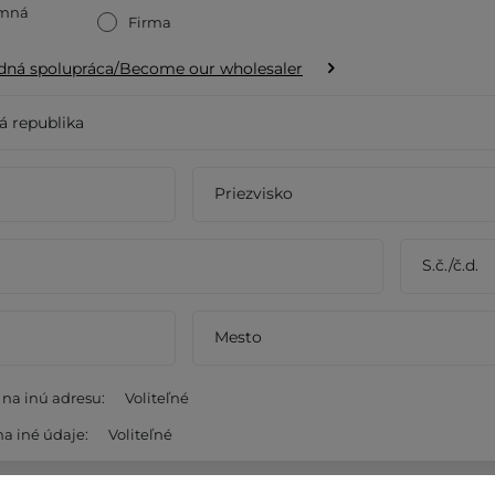
omná
Firma
dná spolupráca/Become our wholesaler
á republika
Priezvisko
S.č./č.d.
Mesto
na inú adresu:
Voliteľné
na iné údaje:
á republika
Voliteľné
á republika