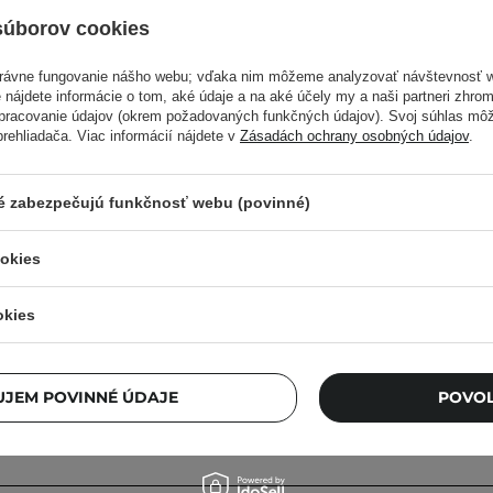
 obchode
súborov cookies
vacie meno
právne fungovanie nášho webu; vďaka nim môžeme analyzovať návštevnosť 
 nájdete informácie o tom, aké údaje a na aké účely my a naši partneri zhr
spracovanie údajov (okrem požadovaných funkčných údajov). Svoj súhlas mô
meno musí mať minimálne 3 a maximálne 40 znakov (len písmená alebo číslice)
ehliadača. Viac informácií nájdete v
Zásadách ochrany osobných údajov
.
ré zabezpečujú funkčnosť webu (povinné)
kladať z minimálne 6 znakov.
ookies
te všetky súhlasy.
okies
sím s podmienkami
prevádzkového poriadku
a
zásadami ochrany
ch údajov
.*
dostávať newsletter od Cosibella sp. z o.o. a využívať výhodné 
JEM POVINNÉ ÚDAJE
POVOL
dostávať SMS s informáciami o najlepších ponukách a službác
la sp. z o.o.