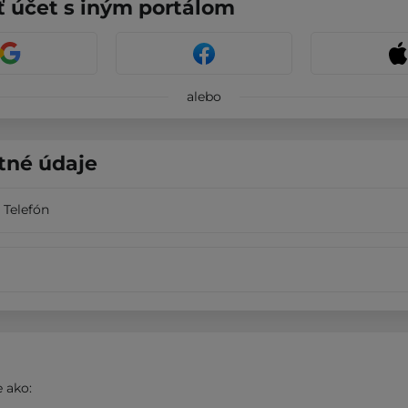
ť účet s iným portálom
alebo
tné údaje
Telefón
 ako: