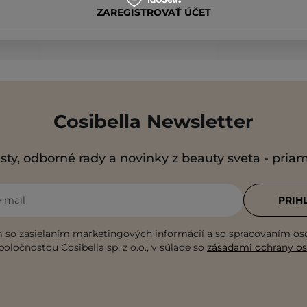
ZAREGISTROVAŤ ÚČET
Cosibella Newsletter
sty, odborné rady a novinky z beauty sveta - pria
e-mail
PRIH
 so zasielaním marketingových informácií a so spracovaním o
poločnosťou Cosibella sp. z o.o., v súlade so
zásadami ochrany o