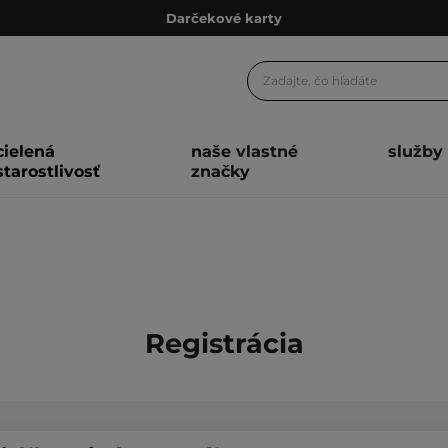
Darčekové karty
Ekologické balenie
Odmeňovací program
Odoslanie do 24 hod.
cielená
naše vlastné
služby
Darčekové karty
starostlivosť
značky
Ekologické balenie
Registrácia