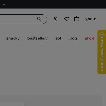
0,00 €
značky
bestsellery
spf
blog
akcie